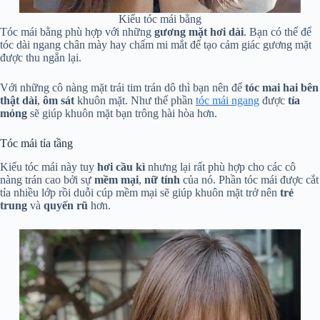
Kiểu tóc mái bằng
Tóc mái bằng phù hợp với những
gương mặt hơi dài
. Bạn có thể để
tóc dài ngang chân mày hay chấm mi mắt để tạo cảm giác gương mặt
được thu ngắn lại.
Với những cô nàng mặt trái tim trán dô thì bạn nên để
tóc mai hai bên
thật dài
,
ôm
sát
khuôn mặt. Như thế phần
tóc mái ngang
được
tỉa
mỏng
sẽ giúp khuôn mặt bạn trông hài hòa hơn.
Tóc mái tỉa tầng
Kiểu tóc mái này tuy
hơi cầu kì
nhưng lại rất phù hợp cho các cô
nàng trán cao bởi sự
mềm mại
,
nữ tính
của nó. Phần tóc mái được cắt
tỉa nhiều lớp rồi duỗi cúp mềm mại sẽ giúp khuôn mặt trở nên
trẻ
trung
và
quyến rũ
hơn.