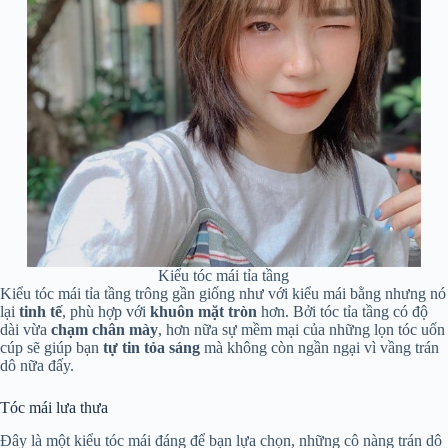
Kiểu tóc mái tỉa tầng
Kiểu tóc mái tỉa tầng trông gần giống như với kiểu mái bằng nhưng nó
lại
tinh
tế
, phù hợp với
khuôn mặt tròn
hơn. Bởi tóc tỉa tầng có độ
dài vừa
chạm chân mày
, hơn nữa sự mềm mại của những lọn tóc uốn
cúp sẽ giúp bạn
tự tin tỏa sáng
mà không còn ngần ngại vì vầng trán
dô nữa đấy.
Tóc mái lưa thưa
Đây là một kiểu tóc mái đáng để bạn lựa chọn, những cô nàng trán dô