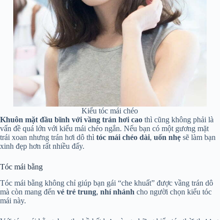
Kiểu tóc mái chéo
Khuôn mặt đầu bĩnh với vầng trán hơi cao
thì cũng không phải là
vấn đề quá lớn với kiểu mái chéo ngắn. Nếu bạn có một gương mặt
trái xoan nhưng trán hơi dô thì
tóc mái chéo dài
,
uốn nhẹ
sẽ làm bạn
xinh đẹp hơn rất nhiều đấy.
Tóc mái bằng
Tóc mái bằng không chỉ giúp bạn gái “che khuất” được vầng trán dô
mà còn mang đến
vẻ trẻ trung
,
nhí nhảnh
cho người chọn kiểu tóc
mái này.