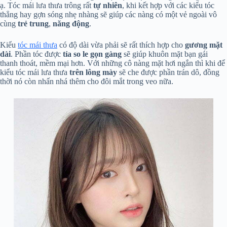
ạ. Tóc mái lưa thưa trông rất
tự
nhiên
, khi kết hợp với các kiểu tóc
thẳng hay gợn sóng nhẹ nhàng sẽ giúp các nàng có một vẻ ngoài vô
cùng
trẻ trung
,
năng
động
.
Kiểu
tóc mái thưa
có độ dài vừa phải sẽ rất thích hợp cho
gương mặt
dài
. Phần tóc được
tỉa so le gọn gàng
sẽ giúp khuôn mặt bạn gái
thanh thoát, mềm mại hơn. Với những cô nàng mặt hơi ngắn thì khi để
kiểu tóc mái lưa thưa
trên lông mày
sẽ che được phần trán dô, đồng
thời nó còn nhấn nhá thêm cho đôi mắt trong veo nữa.