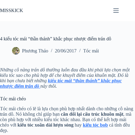
Chuyển
đến
MISSKICK
phần
nội
dung
4 kiểu tóc mái “thần thánh” khắc phục nhược điểm trán dô
Phương Thảo
20/06/2017
Tóc mái
Những cô nàng trán dô thường luôn đau đầu khi phải lựa chọn một
kiểu tóc sao cho phù hợp để che khuyết điểm của khuôn mặt. Đó là
khi bạn chưa biết những
kiểu tóc mái “thần thánh” khắc phục
nhược điểm trán dồ
này thôi.
Tóc mái chéo
Tóc mái chéo có lẽ là lựa chọn phù hợp nhất dành cho những cô nàng
trán dô. Nó không chỉ giúp bạn
cân đối lại cấu trúc khuôn mặt
, mà
còn phù hợp với nhiều kiểu tóc khác nhau. Bạn có thể kết hợp mái
chéo với
kiểu tóc xoăn dài lượn sóng
hay
kiểu tóc bob
cá tính đều
đẹp.