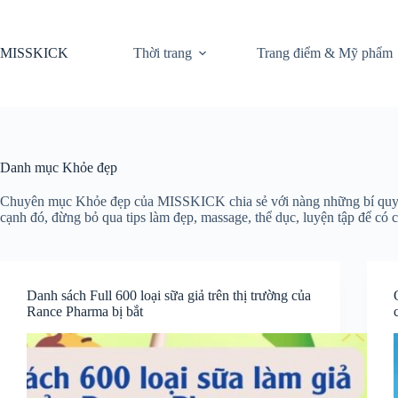
Chuyển
đến
phần
MISSKICK
Thời trang
Trang điểm & Mỹ phẩm
nội
dung
Danh mục
Khỏe đẹp
Chuyên mục Khỏe đẹp của MISSKICK chia sẻ với nàng những bí quyết đ
cạnh đó, đừng bỏ qua tips làm đẹp, massage, thể dục, luyện tập để c
Danh sách Full 600 loại sữa giả trên thị trường của
Rance Pharma bị bắt