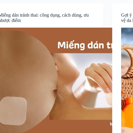
Miếng dán tránh thai: công dụng, cách dùng, ưu
Gợi ý 
nhược điểm
vệ da 