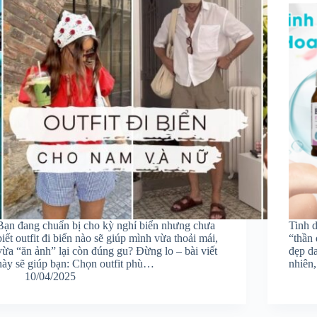
Bạn đang chuẩn bị cho kỳ nghỉ biển nhưng chưa
Tinh 
biết outfit đi biển nào sẽ giúp mình vừa thoải mái,
“thần 
vừa “ăn ảnh” lại còn đúng gu? Đừng lo – bài viết
đẹp da
này sẽ giúp bạn: Chọn outfit phù…
nhiên
10/04/2025