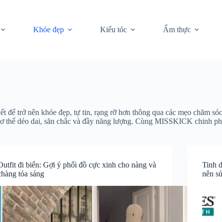
Khỏe đẹp
Kiểu tóc
Ẩm thực
ể trở nên khỏe đẹp, tự tin, rạng rỡ hơn thông qua các mẹo chăm sóc 
ó cơ thể dẻo dai, săn chắc và đầy năng lượng. Cùng MISSKICK chinh p
Outfit đi biển: Gợi ý phối đồ cực xinh cho nàng và
Tinh 
chàng tỏa sáng
nên s