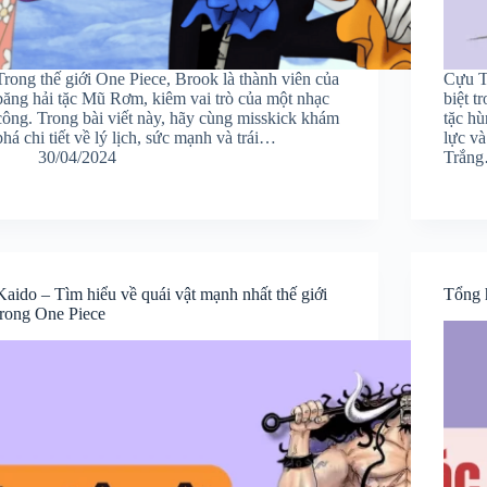
Trong thế giới One Piece, Brook là thành viên của
Cựu T
băng hải tặc Mũ Rơm, kiêm vai trò của một nhạc
biệt t
công. Trong bài viết này, hãy cùng misskick khám
tặc h
phá chi tiết về lý lịch, sức mạnh và trái…
lực và
30/04/2024
Trắn
Kaido – Tìm hiểu về quái vật mạnh nhất thế giới
Tổng h
trong One Piece