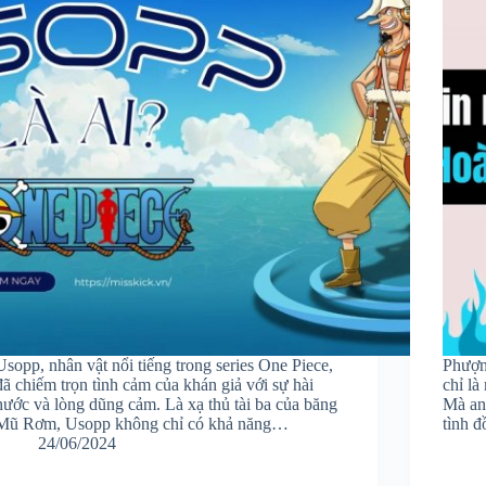
Usopp, nhân vật nổi tiếng trong series One Piece,
Phượn
đã chiếm trọn tình cảm của khán giả với sự hài
chỉ l
hước và lòng dũng cảm. Là xạ thủ tài ba của băng
Mà anh
Mũ Rơm, Usopp không chỉ có khả năng…
tình đ
24/06/2024