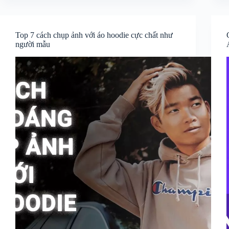
Top 7 cách chụp ảnh với áo hoodie cực chất như
người mẫu