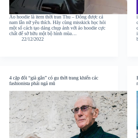
Áo hoodie là item thời tran Thu – Đông được cả
nam lẫn nữ yêu thích. Hãy cùng misskick học hỏi
một số cách tạo dáng chụp ảnh với áo hoodie cực
chất để sở hữu một bộ hình mùa…
22/12/2022
4 cặp đôi “già gân” có gu thời trang khiến các
fashionista phải ngả mũ