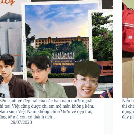
Bên cạnh vẻ đẹp trai của các bạn nam nước ngoài
Nếu bạ
thì trai Việt cũng được chị em mê mẩn không kém.
thì ch
Nam sinh Việt Nam không chỉ sở hữu vẻ đẹp trai,
dụng 
lãng tử mà còn có thành tích…
đầy p
29/07/2023