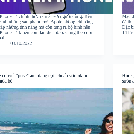
iPhone 14 chính thức ra mắt với người dùng. Bên
Mặc d
cạnh những sản phẩm mới, Apple không chỉ nâng
đã thu
cấp những tính năng mà còn tung ra bộ hình nền
Đặc bi
iPhone 14 khiến con dân điên đảo. Cùng theo dõi
14 Pr
bài…
03/10/2022
Bí quyết “pose” ảnh dáng cực chuẩn với bikini
Học Q
mùa hè
sướng