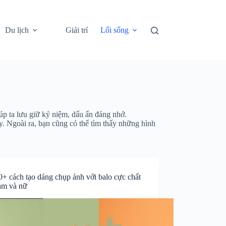
Du lịch
Giải trí
Lối sống
úp ta lưu giữ kỷ niệm, dấu ấn đáng nhớ.
. Ngoài ra, bạn cũng có thể tìm thấy những hình
0+ cách tạo dáng chụp ảnh với balo cực chất
am và nữ