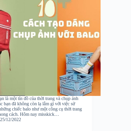
n là một tín đồ của thời trang và chụp ảnh
ắc bạn đã không còn lạ lẫm gì với việc sử
những chiếc balo như một công cụ thời trang
hong cách. Hôm nay misskick…
25/12/2022