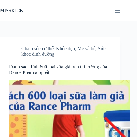
Chuyển
đến
MISSKICK
phần
nội
dung
Chăm sóc cơ thể
,
Khỏe đẹp
,
Mẹ và bé
,
Sức
khỏe dinh dưỡng
Danh sách Full 600 loại sữa giả trên thị trường của
Rance Pharma bị bắt