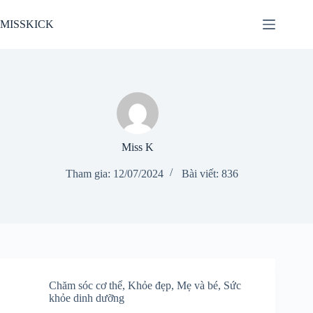
Chuyển
đến
MISSKICK
phần
nội
dung
Miss K
Tham gia: 12/07/2024
Bài viết: 836
Chăm sóc cơ thể
,
Khỏe đẹp
,
Mẹ và bé
,
Sức
khỏe dinh dưỡng