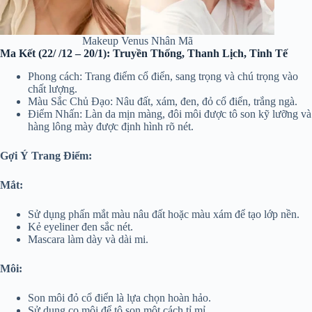
Makeup Venus Nhân Mã
Ma Kết (22/ /12 – 20/1): Truyền Thống, Thanh Lịch, Tinh Tế
Phong cách: Trang điểm cổ điển, sang trọng và chú trọng vào
chất lượng.
Màu Sắc Chủ Đạo: Nâu đất, xám, đen, đỏ cổ điển, trắng ngà.
Điểm Nhấn: Làn da mịn màng, đôi môi được tô son kỹ lưỡng và
hàng lông mày được định hình rõ nét.
Gợi Ý Trang Điểm:
Mắt:
Sử dụng phấn mắt màu nâu đất hoặc màu xám để tạo lớp nền.
Kẻ eyeliner đen sắc nét.
Mascara làm dày và dài mi.
Môi:
Son môi đỏ cổ điển là lựa chọn hoàn hảo.
Sử dụng cọ môi để tô son một cách tỉ mỉ.