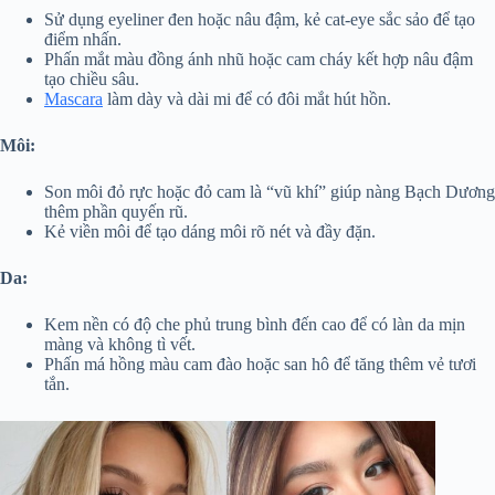
Sử dụng eyeliner đen hoặc nâu đậm, kẻ cat-eye sắc sảo để tạo
điểm nhấn.
Phấn mắt màu đồng ánh nhũ hoặc cam cháy kết hợp nâu đậm
tạo chiều sâu.
Mascara
làm dày và dài mi để có đôi mắt hút hồn.
Môi:
Son môi đỏ rực hoặc đỏ cam là “vũ khí” giúp nàng Bạch Dương
thêm phần quyến rũ.
Kẻ viền môi để tạo dáng môi rõ nét và đầy đặn.
Da:
Kem nền có độ che phủ trung bình đến cao để có làn da mịn
màng và không tì vết.
Phấn má hồng màu cam đào hoặc san hô để tăng thêm vẻ tươi
tắn.