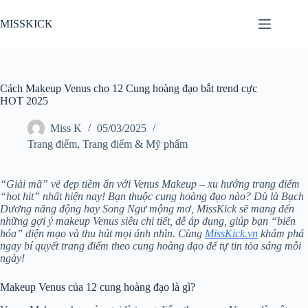
Chuyển
đến
MISSKICK
phần
nội
dung
Cách Makeup Venus cho 12 Cung hoàng đạo bắt trend cực
HOT 2025
Miss K
05/03/2025
Trang điểm
,
Trang điểm & Mỹ phẩm
“Giải mã” vẻ đẹp tiềm ẩn với Venus Makeup – xu hướng trang điểm
“hot hit” nhất hiện nay! Bạn thuộc cung hoàng đạo nào? Dù là Bạch
Dương năng động hay Song Ngư mộng mơ, MissKick sẽ mang đến
những gợi ý makeup Venus siêu chi tiết, dễ áp dụng, giúp bạn “biến
hóa” diện mạo và thu hút mọi ánh nhìn. Cùng
MissKick.vn
khám phá
ngay bí quyết trang điểm theo cung hoàng đạo để tự tin tỏa sáng mỗi
ngày!
Makeup Venus của 12 cung hoàng đạo là gì?