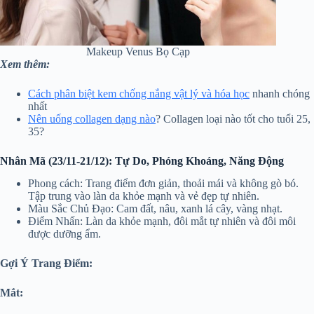
Makeup Venus Bọ Cạp
Xem thêm:
Cách phân biệt kem chống nắng vật lý và hóa học
nhanh chóng
nhất
Nên uống collagen dạng nào
? Collagen loại nào tốt cho tuổi 25,
35?
Nhân Mã (23/11-21/12): Tự Do, Phóng Khoáng, Năng Động
Phong cách: Trang điểm đơn giản, thoải mái và không gò bó.
Tập trung vào làn da khỏe mạnh và vẻ đẹp tự nhiên.
Màu Sắc Chủ Đạo: Cam đất, nâu, xanh lá cây, vàng nhạt.
Điểm Nhấn: Làn da khỏe mạnh, đôi mắt tự nhiên và đôi môi
được dưỡng ẩm.
Gợi Ý Trang Điểm:
Mắt: