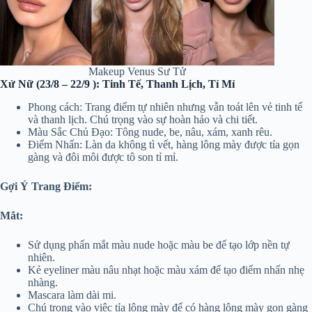
Makeup Venus Sư Tử
Xử Nữ (23/8 – 22/9 ): Tinh Tế, Thanh Lịch, Tỉ Mỉ
Phong cách: Trang điểm tự nhiên nhưng vẫn toát lên vẻ tinh tế
và thanh lịch. Chú trọng vào sự hoàn hảo và chi tiết.
Màu Sắc Chủ Đạo: Tông nude, be, nâu, xám, xanh rêu.
Điểm Nhấn: Làn da không tì vết, hàng lông mày được tỉa gọn
gàng và đôi môi được tô son tỉ mỉ.
Gợi Ý Trang Điểm:
Mắt:
Sử dụng phấn mắt màu nude hoặc màu be để tạo lớp nền tự
nhiên.
Kẻ eyeliner màu nâu nhạt hoặc màu xám để tạo điểm nhấn nhẹ
nhàng.
Mascara làm dài mi.
Chú trọng vào việc tỉa lông mày để có hàng lông mày gọn gàng