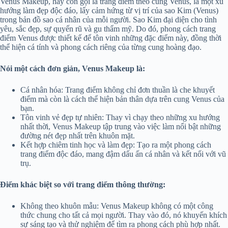
Venus Makeup, hay còn gọi là trang điểm theo cung Venus, là một xu
hướng làm đẹp độc đáo, lấy cảm hứng từ vị trí của sao Kim (Venus)
trong bản đồ sao cá nhân của mỗi người. Sao Kim đại diện cho tình
yêu, sắc đẹp, sự quyến rũ và gu thẩm mỹ. Do đó, phong cách trang
điểm Venus được thiết kế để tôn vinh những đặc điểm này, đồng thời
thể hiện cá tính và phong cách riêng của từng cung hoàng đạo.
Nói một cách đơn giản, Venus Makeup là:
Cá nhân hóa: Trang điểm không chỉ đơn thuần là che khuyết
điểm mà còn là cách thể hiện bản thân dựa trên cung Venus của
bạn.
Tôn vinh vẻ đẹp tự nhiên: Thay vì chạy theo những xu hướng
nhất thời, Venus Makeup tập trung vào việc làm nổi bật những
đường nét đẹp nhất trên khuôn mặt.
Kết hợp chiêm tinh học và làm đẹp: Tạo ra một phong cách
trang điểm độc đáo, mang đậm dấu ấn cá nhân và kết nối với vũ
trụ.
Điểm khác biệt so với trang điểm thông thường:
Không theo khuôn mẫu: Venus Makeup không có một công
thức chung cho tất cả mọi người. Thay vào đó, nó khuyến khích
sự sáng tạo và thử nghiệm để tìm ra phong cách phù hợp nhất.