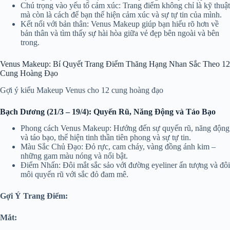
Chú trọng vào yếu tố cảm xúc: Trang điểm không chỉ là kỹ thuật
mà còn là cách để bạn thể hiện cảm xúc và sự tự tin của mình.
Kết nối với bản thân: Venus Makeup giúp bạn hiểu rõ hơn về
bản thân và tìm thấy sự hài hòa giữa vẻ đẹp bên ngoài và bên
trong.
Venus Makeup: Bí Quyết Trang Điểm Thăng Hạng Nhan Sắc Theo 12
Cung Hoàng Đạo
Gợi ý kiểu Makeup Venus cho 12 cung hoàng đạo
Bạch Dương (21/3 – 19/4): Quyến Rũ, Năng Động và Táo Bạo
Phong cách Venus Makeup: Hướng đến sự quyến rũ, năng động
và táo bạo, thể hiện tinh thần tiên phong và sự tự tin.
Màu Sắc Chủ Đạo: Đỏ rực, cam cháy, vàng đồng ánh kim –
những gam màu nóng và nổi bật.
Điểm Nhấn: Đôi mắt sắc sảo với đường eyeliner ấn tượng và đôi
môi quyến rũ với sắc đỏ đam mê.
Gợi Ý Trang Điểm:
Mắt: