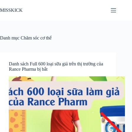
Chuyển
đến
MISSKICK
phần
nội
dung
Danh mục
Chăm sóc cơ thể
Danh sách Full 600 loại sữa giả trên thị trường của
Rance Pharma bị bắt