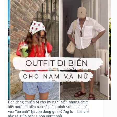
Bạn đang chuẩn bị cho kỳ nghỉ biển nhưng chưa
biết outfit đi biển nào sẽ giúp mình vừa thoải mái,
vừa “ăn ảnh” lại còn đúng gu? Đừng lo – bài viết
này sẽ giúp bạn: Chọn outfit phù…