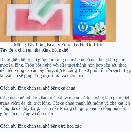
Miếng Tẩy Lông Beauty Formulas Để Du Lịch
Tẩy lông chân tại nhà bằng bột nghệ
Bột nghệ không chỉ giúp làm sáng da mà còn có tác dụng làm giảm
mọc lại lông. Trộn bột nghệ với sữa tươi thành hỗn hợp sền sệt, thoa
đều lên vùng da cần tẩy lông, đợi khoảng 15-20 phút rồi rửa sạch. Lặp
lại vài lần sẽ giúp lông mọc thưa và mềm hơn.
Cách tẩy lông chân tại nhà bằng cà chua
Cà chua chứa nhiều vitamin C và lycopene có khả năng làm giảm tình
trạng viêm da khi triệt lông. Cắt cà chua thành lát mỏng và chà xát lên
vùng da cần tẩy lông. Cách này không chỉ giúp loại bỏ lông mà còn
giúp làn da sáng và đều màu.
Cách tẩy lông chân tại nhà bằng trà hoa cúc