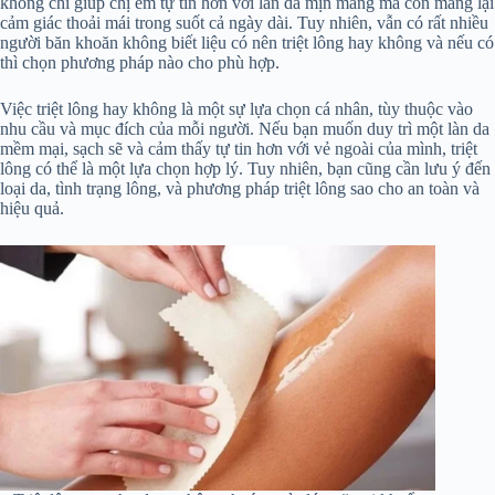
không chỉ giúp chị em tự tin hơn với làn da mịn màng mà còn mang lại
cảm giác thoải mái trong suốt cả ngày dài. Tuy nhiên, vẫn có rất nhiều
người băn khoăn không biết liệu có nên triệt lông hay không và nếu có
thì chọn phương pháp nào cho phù hợp.
Việc triệt lông hay không là một sự lựa chọn cá nhân, tùy thuộc vào
nhu cầu và mục đích của mỗi người. Nếu bạn muốn duy trì một làn da
mềm mại, sạch sẽ và cảm thấy tự tin hơn với vẻ ngoài của mình, triệt
lông có thể là một lựa chọn hợp lý. Tuy nhiên, bạn cũng cần lưu ý đến
loại da, tình trạng lông, và phương pháp triệt lông sao cho an toàn và
hiệu quả.