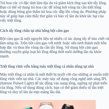
Trà hoa cúc có đặc tính làm dịu da và giảm kích ứng sau khi tẩy lông.
Bạn có thể sử dụng trà hoa cúc để xông hơi vùng da cần triệt lông
hoặc dùng bông gòn thấm trà hoa cúc đắp lên vùng da. Phương pháp
này sẽ giúp bạn cảm thấy thư giãn và bảo vệ làn da khỏi tác hại của
việc triệt lông.
Cách tẩy lông chân tại nhà bằng bột cám gạo
Bột cám gạo là một nguyên liệu tự nhiên có tác dụng tẩy tế bào chết và
làm sáng da. Trộn bột cám gạo với nước hoặc sữa tươi thành một hỗn
hợp đặc và thoa lên vùng da cần tẩy lông. Sử dụng bột cám gạo
thường xuyên giúp loại bỏ lông đồng thời nuôi dưỡng làn da khỏe
mạnh.
Triệt lông vĩnh viễn bằng máy triệt lông cá nhân dùng tại nhà
Máy triệt lông cá nhân là một thiết bị tuyệt vời cho những ai muốn triệt
lông vĩnh viễn tại nhà. Các máy này sử dụng công nghệ ánh sáng IPL
(Intense Pulsed Light) để tác động vào nang lông, ngừng sự phát triển
của lông. Nếu sử dụng đúng cách, bạn có thể giảm thiểu số lần triệt
lông và duy trì làn da mịn màng lâu dài.