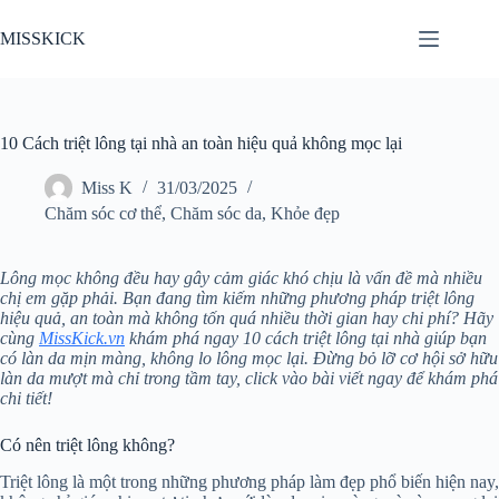
Chuyển
đến
MISSKICK
phần
nội
dung
10 Cách triệt lông tại nhà an toàn hiệu quả không mọc lại
Miss K
31/03/2025
Chăm sóc cơ thể
,
Chăm sóc da
,
Khỏe đẹp
Lông mọc không đều hay gây cảm giác khó chịu là vấn đề mà nhiều
chị em gặp phải. Bạn đang tìm kiếm những phương pháp triệt lông
hiệu quả, an toàn mà không tốn quá nhiều thời gian hay chi phí? Hãy
cùng
MissKick.vn
khám phá ngay 10 cách triệt lông tại nhà giúp bạn
có làn da mịn màng, không lo lông mọc lại. Đừng bỏ lỡ cơ hội sở hữu
làn da mượt mà chỉ trong tầm tay, click vào bài viết ngay để khám phá
chi tiết!
Có nên triệt lông không?
Triệt lông là một trong những phương pháp làm đẹp phổ biến hiện nay,