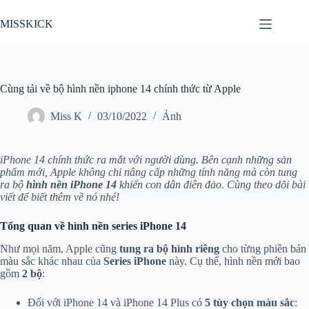
Chuyển
đến
MISSKICK
phần
nội
dung
Cùng tải về bộ hình nền iphone 14 chính thức từ Apple
Miss K
03/10/2022
Ảnh
iPhone 14 chính thức ra mắt với người dùng. Bên cạnh những sản
phẩm mới, Apple không chỉ nâng cấp những tính năng mà còn tung
ra bộ
hình nền iPhone 14
khiến con dân điên đảo. Cùng theo dõi bài
viết để biết thêm về nó nhé!
Tổng quan về hình nền series iPhone 14
Như mọi năm, Apple cũng
tung ra bộ hình riêng
cho từng phiên bản
màu sắc khác nhau của
Series iPhone
này. Cụ thể, hình nền mới bao
gồm
2 bộ
:
Đối với iPhone 14 và iPhone 14 Plus có
5 tùy chọn màu sắc
: