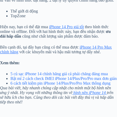
tư vấn về hình thức đặt hàng. 2 đại lý ủy quyền chính hãng bao gồm:
Thế giới di động
TopZone
Hiện nay, bạn có thể đặt mua
iPhone 14 Pro giá tốt
theo hình thức
online và offline. Đối với hai hình thức này, bạn đều nhận được
ưu
đãi hấp dẫn
cũng như chất lượng sản phẩm được đảm bảo.
Bên cạnh đó, tại đây bạn cũng có thể mua được
iPhone 14 Pro Max
chính hãng
với các khuyến mãi và hậu mãi tương tự đấy nhé.
Xem thêm:
5 củ sạc iPhone 14 chính hãng giá cả phải chăng đáng mua
Bật mí 2 cách check IMEI iPhone 14/Plus/Pro/Pro max đơn giản
6 cách tiết kiệm pin iPhone 14/Plus/Pro/Pro Max thông dụng
Qua bài viết, hãy nhanh chóng cập nhật cho mình một bộ hình nền
ưng ý nhất. Hy vọng với những thông tin về
hình nền iPhone 14
trên
sẽ hữu ích cho bạn. Cùng theo dõi các bài viết đầy thú vị và hấp dẫn
tiếp theo nhé!