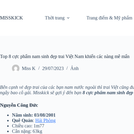
Chuyển
đến
phần
MISSKICK
Thời trang
Trang điểm & Mỹ phẩm
nội
dung
Top 8 cực phẩm nam sinh đẹp trai Việt Nam khiến các nàng mê mẩn
Miss K
29/07/2023
Ảnh
Bên cạnh vẻ đẹp trai của các bạn nam nước ngoài thì trai Việt cũng 
ngây bao cô gái. Misskick sẽ gợi ý đến bạn
8 cực phẩm nam sinh đẹp 
Nguyễn Công Đức
Năm sinh
: 03/08/2001
Quê Quán
:
Hải Phòng
Chiều cao: 1m77
Cân nặng: 63kg