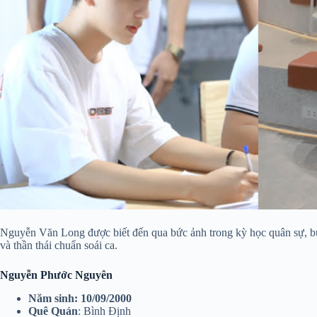
Nguyễn Văn Long được biết đến qua bức ảnh trong kỳ học quân sự, bức
và thần thái chuẩn soái ca.
Nguyễn Phước Nguyên
Năm sinh
: 10/09/2000
Quê Quán
: Bình Định