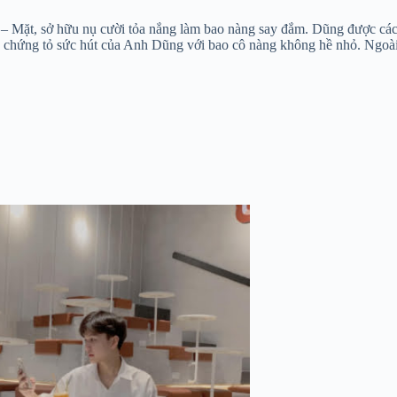
 Mặt, sở hữu nụ cười tỏa nắng làm bao nàng say đắm. Dũng được các 
ác chứng tỏ sức hút của Anh Dũng với bao cô nàng không hề nhỏ. Ngoà