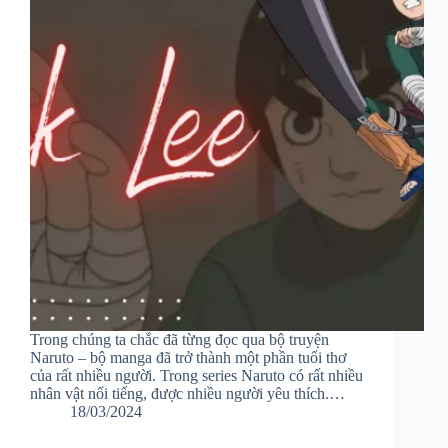
Trong chúng ta chắc đã từng đọc qua bộ truyện
Naruto – bộ manga đã trở thành một phần tuổi thơ
của rất nhiều người. Trong series Naruto có rất nhiều
nhân vật nổi tiếng, được nhiều người yêu thích.…
18/03/2024