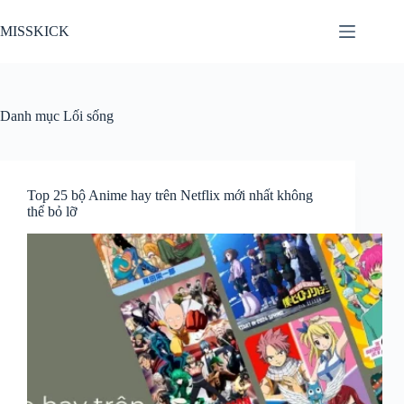
Chuyển
đến
MISSKICK
phần
nội
dung
Danh mục
Lối sống
Top 25 bộ Anime hay trên Netflix mới nhất không
thể bỏ lỡ