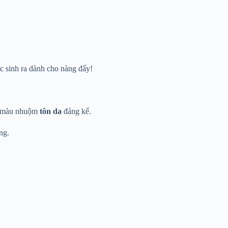
c sinh ra dành cho nàng đấy!
g màu nhuộm
tôn da
đáng kể.
ng.