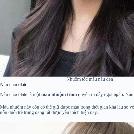
Nhuộm tóc màu nâu đen
Nâu chocolate
Nâu chocolate là một
màu nhuộm trầm
quyến rũ đầy ngọt ngào. Nâu 
Màu nhuộm này còn có thể giữ được màu trong thời gian khá lâu so vớ
uốn đuôi trẻ trung đang rất được yêu thích hiện nay.