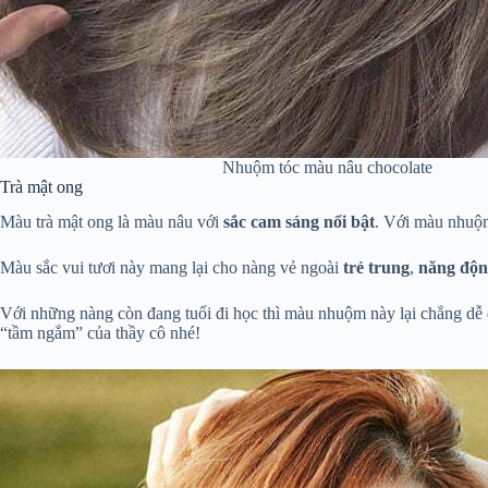
Nhuộm tóc màu nâu chocolate
Trà mật ong
Màu trà mật ong là màu nâu với
sắc cam sáng nổi bật
. Với màu nhuộm
Màu sắc vui tươi này mang lại cho nàng vẻ ngoài
trẻ trung
,
năng độn
Với những nàng còn đang tuổi đi học thì màu nhuộm này lại chẳng dễ d
“tầm ngắm” của thầy cô nhé!