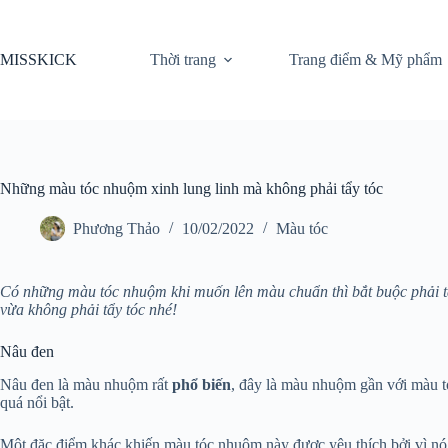
Chuyển
đến
phần
MISSKICK
Thời trang
Trang điểm & Mỹ phẩm
nội
dung
Những màu tóc nhuộm xinh lung linh mà không phải tẩy tóc
Phương Thảo
10/02/2022
Màu tóc
Có những màu tóc nhuộm khi muốn lên màu chuẩn thì bắt buộc phải tẩ
vừa không phải tẩy tóc nhé!
Nâu đen
Nâu đen là màu nhuộm rất
phổ biến
, đây là màu nhuộm gần với màu t
quá nổi bật.
Một đặc điểm khác khiến màu tóc nhuộm này được yêu thích bởi vì nó