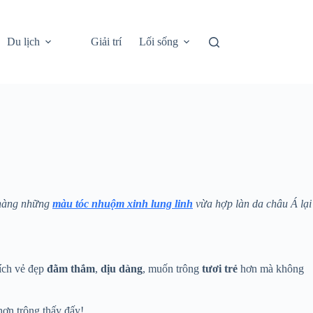
Du lịch
Giải trí
Lối sống
o nàng những
màu tóc nhuộm xinh lung linh
vừa hợp làn da châu Á lại
hích vẻ đẹp
đằm
thắm
,
dịu
dàng
, muốn trông
tươi trẻ
hơn mà không
ơn trông thấy đấy!