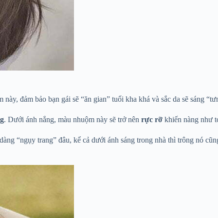
 này, đảm bảo bạn gái sẽ “ăn gian” tuổi kha khá và sắc da sẽ sáng “
g
. Dưới ánh nắng, màu nhuộm này sẽ trở nên
rực rỡ
khiến nàng như t
àng “ngụy trang” đâu, kể cả dưới ánh sáng trong nhà thì trông nó cũng