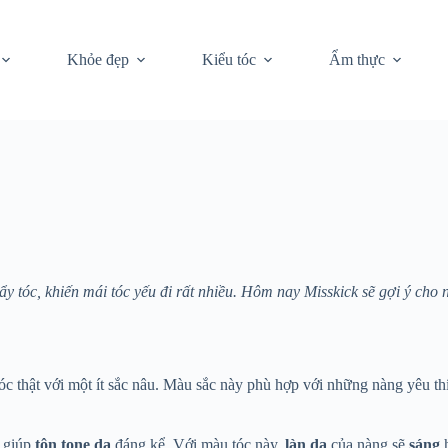
Khỏe đẹp
Kiểu tóc
Ẩm thực
y tóc, khiến mái tóc yếu đi rất nhiều. Hôm nay Misskick sẽ gợi ý ch
óc thật với một ít sắc nâu. Màu sắc này phù hợp với những nàng yêu t
 giúp
tôn tone da
đáng kể. Với màu tóc này,
làn da
của nàng sẽ
sáng
h