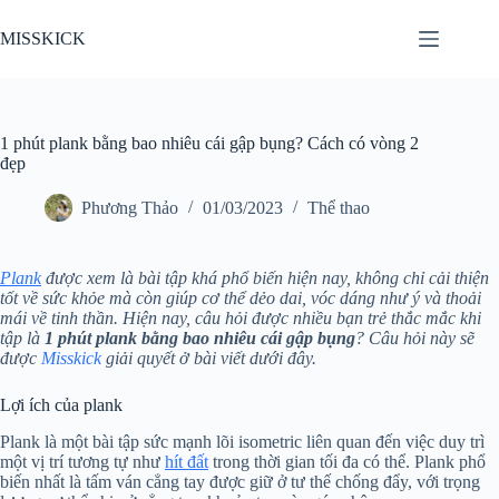
Chuyển
đến
MISSKICK
phần
nội
dung
1 phút plank bằng bao nhiêu cái gập bụng? Cách có vòng 2
đẹp
Phương Thảo
01/03/2023
Thể thao
Plank
được xem là bài tập khá phổ biến hiện nay, không chỉ cải thiện
tốt về sức khỏe mà còn giúp cơ thể dẻo dai, vóc dáng như ý và thoải
mái về tinh thần. Hiện nay, câu hỏi được nhiều bạn trẻ thắc mắc khi
tập là
1 phút plank bằng bao nhiêu cái gập bụng
? Câu hỏi này sẽ
được
Misskick
giải quyết ở bài viết dưới đây.
Lợi ích của plank
Plank là một bài tập sức mạnh lõi isometric liên quan đến việc duy trì
một vị trí tương tự như
hít đất
trong thời gian tối đa có thể. Plank phổ
biến nhất là tấm ván cẳng tay được giữ ở tư thế chống đẩy, với trọng