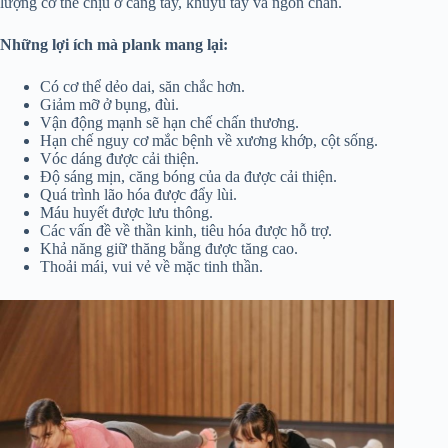
lượng cơ thể chịu ở cẳng tay, khuỷu tay và ngón chân.
Những lợi ích mà plank mang lại:
Có cơ thể dẻo dai, săn chắc hơn.
Giảm mỡ ở bụng, đùi.
Vận động mạnh sẽ hạn chế chấn thương.
Hạn chế nguy cơ mắc bệnh về xương khớp, cột sống.
Vóc dáng được cải thiện.
Độ sáng mịn, căng bóng của da được cải thiện.
Quá trình lão hóa được đẩy lùi.
Máu huyết được lưu thông.
Các vấn đề về thần kinh, tiêu hóa được hỗ trợ.
Khả năng giữ thăng bằng được tăng cao.
Thoải mái, vui vẻ về mặc tinh thần.