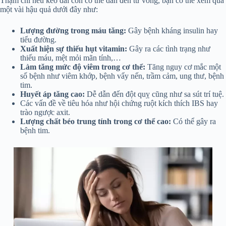
Thậm chí nếu kéo dài còn có thể dẫn đến tử vong, bạn có thể xem qua
một vài hậu quả dưới đây như:
Lượng đường trong máu tăng:
Gây bệnh kháng insulin hay
tiểu đường.
Xuất hiện sự thiếu hụt vitamin:
Gây ra các tình trạng như
thiếu máu, mệt mỏi mãn tính,…
Làm tăng mức độ viêm trong cơ thể:
Tăng nguy cơ mắc một
số bệnh như viêm khớp, bệnh vẩy nến, trầm cảm, ung thư, bệnh
tim.
Huyết áp tăng cao:
Dễ dẫn đến đột quỵ cũng như sa sút trí tuệ.
Các vấn đề về tiêu hóa như hội chứng ruột kích thích IBS hay
trào ngược axit.
Lượng chất béo trung tính trong cơ thể cao:
Có thể gây ra
bệnh tim.