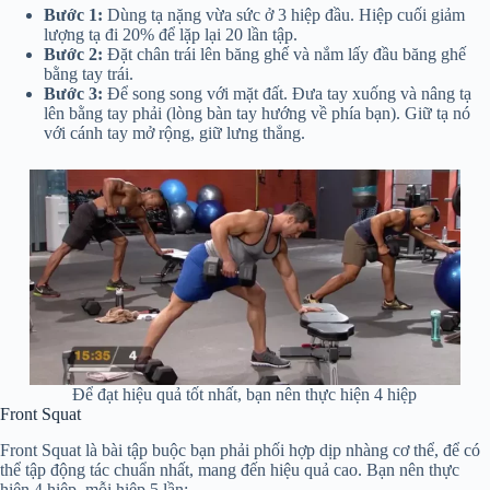
Bước 1:
Dùng tạ nặng vừa sức ở 3 hiệp đầu. Hiệp cuối giảm
lượng tạ đi 20% để lặp lại 20 lần tập.
Bước 2:
Đặt chân trái lên băng ghế và nắm lấy đầu băng ghế
bằng tay trái.
Bước 3:
Để song song với mặt đất. Đưa tay xuống và nâng tạ
lên bằng tay phải (lòng bàn tay hướng về phía bạn). Giữ tạ nó
với cánh tay mở rộng, giữ lưng thẳng.
Để đạt hiệu quả tốt nhất, bạn nên thực hiện 4 hiệp
Front Squat
Front Squat là bài tập buộc bạn phải phối hợp dịp nhàng cơ thể, để có
thể tập động tác chuẩn nhất, mang đến hiệu quả cao. Bạn nên thực
hiện 4 hiệp, mỗi hiệp 5 lần: