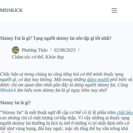
Chuyển
đến
MISSKICK
phần
nội
dung
Skinny Fat là gì? Tạng người skinny fat nên tập gì tốt nhất?
Phương Thảo
02/08/2023
Chăm sóc cơ thể
,
Khỏe đẹp
Chắc hẳn ai trong chúng ta cũng từng hỏi cơ thể mình thuộc tạng
người gì, có đẹp hay không. Một trong những
dáng người
phổ biến và
được chị em quan tâm nhất gần đây là dáng người skinny fat. Cùng
Misskick
tìm hiểu xem skinny fat là gì ngay hôm nay nhé!
Skinny fat là gì?
“Skinny fat” là một thuật ngữ đề cập cơ thể có tỷ lệ phần trăm
chất béo
cao nhưng chỉ có một lượng cơ bắp thấp. Vì vậy những ai thuộc tạng
người skinny fat thường bị tích tụ mỡ ở những vị trí nhất định trên cơ
thể như vùng bụng, đùi hay ngực, mặc dù tổng thể họ vẫn trông khá