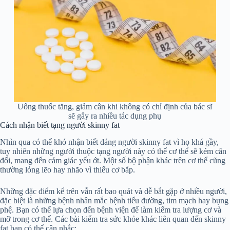
Uống thuốc tăng, giảm cân khi không có chỉ định của bác sĩ
sẽ gây ra nhiều tác dụng phụ
Cách nhận biết tạng người skinny fat
Nhìn qua có thể khó nhận biết dáng người skinny fat vì họ khá gầy,
tuy nhiên những người thuộc tạng người này có thể cơ thể sẽ kém cân
đối, mang đến cảm giác yếu ớt. Một số bộ phận khác trên cơ thể cũng
thường lỏng lẽo hay nhão vì thiếu cơ bắp.
Những đặc điểm kể trên vẫn rất bao quát và dễ bắt gặp ở nhiều người,
đặc biệt là những bệnh nhân mắc bệnh tiểu đường, tim mạch hay bụng
phệ. Bạn có thể lựa chọn đến bệnh viện để làm kiểm tra lượng cơ và
mỡ trong cơ thể. Các bài kiểm tra sức khỏe khác liên quan đến skinny
fat bạn có thể cân nhắc: