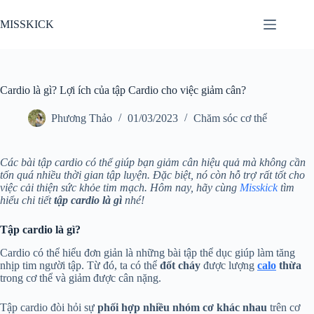
Chuyển
đến
MISSKICK
phần
nội
dung
Cardio là gì? Lợi ích của tập Cardio cho việc giảm cân?
Phương Thảo
01/03/2023
Chăm sóc cơ thể
Các bài tập cardio có thể giúp bạn giảm cân hiệu quả mà không cần
tốn quá nhiều thời gian tập luyện. Đặc biệt, nó còn hỗ trợ rất tốt cho
việc cải thiện sức khỏe tim mạch. Hôm nay, hãy cùng
Misskick
tìm
hiểu chi tiết
tập cardio là gì
nhé!
Tập cardio là gì?
Cardio có thể hiểu đơn giản là những bài tập thể dục giúp làm tăng
nhịp tim người tập. Từ đó, ta có thể
đốt cháy
được lượng
calo
thừa
trong cơ thể và giảm được cân nặng.
Tập cardio đòi hỏi sự
phối hợp nhiều nhóm cơ khác nhau
trên cơ