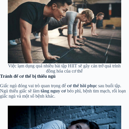
Việc lạm dụng quá nhiều bài tập HIIT sẽ gây cản trở quá trình
đồng hóa của cơ thể
Tránh để cơ thể bị thiếu ngủ
Giấc ngủ đóng vai trò quan trọng để
cơ thể hồi phục
sau buổi tập.
Ngủ thiếu giấc sẽ làm
tăng nguy cơ
béo phì, bệnh tim mạch, rối loạn
giấc ngủ và một số bệnh khác.