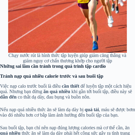
Chạy nước rút là hình thức tập luyện giúp giảm căng thẳng và
giảm nguy cơ chấn thương khớp cho người tập
Những sai lầm cần tránh trong quá trình tập cardio
Tránh nạp quá nhiều calorie trước và sau buổi tập
Việc nạp calo trước buổi là điều
cần thiết
để luyện tập một cách hiệu
quả. Nhưng bạn đừng
ăn quá nhiều
khi gần tới buổi tập, điều này sẽ
dẫn đến
co thắt dạ dày, đau bụng và buồn nôn.
Nếu nạp quá nhiều thức ăn sẽ làm dạ dày bị
quá tải
, máu sẽ được bơm
vào đó nhiều hơn cơ bắp làm ảnh hưởng đến buổi tập của bạn.
Sau buổi tập, bạn chỉ nên nạp đúng lượng calories mà cơ thể cần, ăn
quá nhiều
thức ăn sẽ làm dạ dày phải hết công sức gây ra tình trạng