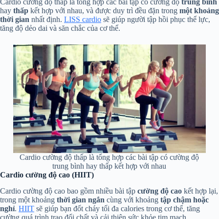
Cardio cường độ thấp là tổng hợp các bài tập có cường độ
trung bình
hay
thấp
kết hợp với nhau, và được duy trì đều đặn trong
một khoảng
thời gian
nhất định.
LISS cardio
sẽ giúp người tập hồi phục thể lực,
tăng độ dẻo dai và săn chắc của cơ thể.
Cardio cường độ thấp là tổng hợp các bài tập có cường độ
trung bình hay thấp kết hợp với nhau
Cardio cường độ cao (HIIT)
Cardio cường độ cao bao gồm nhiều bài tập
cường độ cao
kết hợp lại,
trong một khoảng
thời gian ngắn
cùng với khoảng
tập chậm hoặc
nghỉ
.
HIIT
sẽ giúp bạn đốt cháy tối đa calories trong cơ thể, tăng
cường quá trình trao đổi chất và cải thiện sức khỏe tim mạch.