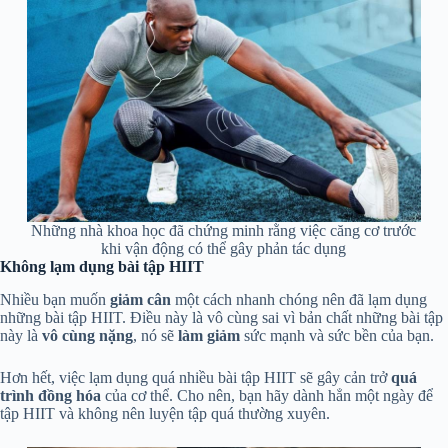
Những nhà khoa học đã chứng minh rằng việc căng cơ trước
khi vận động có thể gây phản tác dụng
Không lạm dụng bài tập HIIT
Nhiều bạn muốn
giảm cân
một cách nhanh chóng nên đã lạm dụng
những bài tập HIIT. Điều này là vô cùng sai vì bản chất những bài tập
này là
vô cùng nặng
, nó sẽ
làm giảm
sức mạnh và sức bền của bạn.
Hơn hết, việc lạm dụng quá nhiều bài tập HIIT sẽ gây cản trở
quá
trình đồng hóa
của cơ thể. Cho nên, bạn hãy dành hẳn một ngày để
tập HIIT và không nên luyện tập quá thường xuyên.