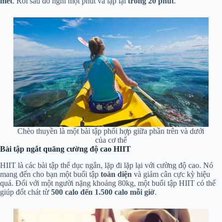
mét
. Rồi sau đó nghỉ một phút và lặp lại
trong 20 phút
.
Chèo thuyền là một bài tập phối hợp giữa phần trên và dưới
của cơ thể
Bài tập ngắt quãng cường độ cao HIIT
HIIT là các bài tập thể dục ngắn, lặp đi lặp lại với cường độ cao. Nó
mang đến cho bạn một buổi tập
toàn diện
và giảm cân cực kỳ hiệu
quả. Đối với một người nặng khoảng 80kg, một buổi tập HIIT có thể
giúp đốt chát từ
500 calo đến 1.500 calo mỗi giờ
.