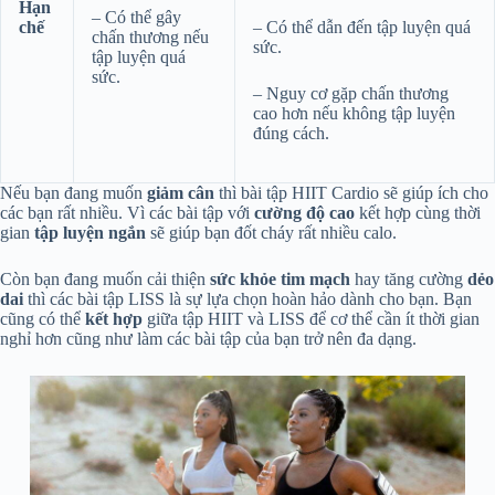
Hạn
– Có thể gây
chế
– Có thể dẫn đến tập luyện quá
chấn thương nếu
sức.
tập luyện quá
sức.
– Nguy cơ gặp chấn thương
cao hơn nếu không tập luyện
đúng cách.
Nếu bạn đang muốn
giảm cân
thì bài tập HIIT Cardio sẽ giúp ích cho
các bạn rất nhiều. Vì các bài tập với
cường độ cao
kết hợp cùng thời
gian
tập luyện ngắn
sẽ giúp bạn đốt cháy rất nhiều calo.
Còn bạn đang muốn cải thiện
sức khỏe tim mạch
hay tăng cường
dẻo
dai
thì các bài tập LISS là sự lựa chọn hoàn hảo dành cho bạn. Bạn
cũng có thể
kết hợp
giữa tập HIIT và LISS để cơ thể cần ít thời gian
nghỉ hơn cũng như làm các bài tập của bạn trở nên đa dạng.