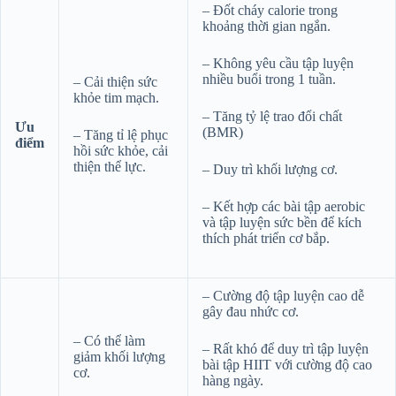
– Đốt cháy calorie trong
khoảng thời gian ngắn.
– Không yêu cầu tập luyện
nhiều buổi trong 1 tuần.
– Cải thiện sức
khỏe tim mạch.
– Tăng tỷ lệ trao đổi chất
Ưu
(BMR)
– Tăng tỉ lệ phục
điểm
hồi sức khỏe, cải
thiện thể lực.
– Duy trì khối lượng cơ.
– Kết hợp các bài tập aerobic
và tập luyện sức bền để kích
thích phát triển cơ bắp.
– Cường độ tập luyện cao dễ
gây đau nhức cơ.
– Có thể làm
– Rất khó để duy trì tập luyện
giảm khối lượng
bài tập HIIT với cường độ cao
cơ.
hàng ngày.