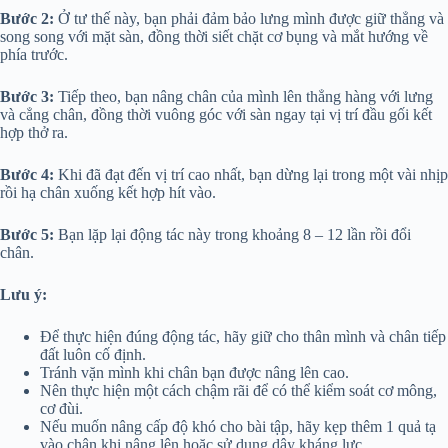
Bước 2:
Ở tư thế này, bạn phải đảm bảo lưng mình được giữ thẳng và
song song với mặt sàn, đồng thời siết chặt cơ bụng và mắt hướng về
phía trước.
Bước 3:
Tiếp theo, bạn nâng chân của mình lên thẳng hàng với lưng
và cẳng chân, đồng thời vuông góc với sàn ngay tại vị trí đầu gối kết
hợp thở ra.
Bước 4:
Khi đã đạt đến vị trí cao nhất, bạn dừng lại trong một vài nhịp
rồi hạ chân xuống kết hợp hít vào.
Bước 5:
Bạn lặp lại động tác này trong khoảng 8 – 12 lần rồi đổi
chân.
Lưu ý:
Để thực hiện đúng động tác, hãy giữ cho thân mình và chân tiếp
đất luôn cố định.
Tránh vặn mình khi chân bạn được nâng lên cao.
Nên thực hiện một cách chậm rãi để có thể kiểm soát cơ mông,
cơ đùi.
Nếu muốn nâng cấp độ khó cho bài tập, hãy kẹp thêm 1 quả tạ
vào chân khi nâng lên hoặc sử dụng dây kháng lực.