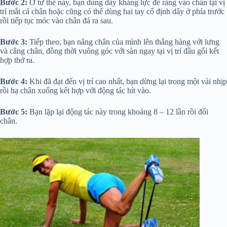
Bước 2:
Ở tư thế này, bạn dùng dây kháng lực để ràng vào chân tại vị
trí mắt cá chân hoặc cũng có thể dùng hai tay cố định dây ở phía trước
rồi tiếp tục móc vào chân đá ra sau.
Bước 3:
Tiếp theo, bạn nâng chân của mình lên thẳng hàng với lưng
và cẳng chân, đồng thời vuông góc với sàn ngay tại vị trí đầu gối kết
hợp thở ra.
Bước 4:
Khi đã đạt đến vị trí cao nhất, bạn dừng lại trong một vài nhịp
rồi hạ chân xuống kết hợp với động tác hít vào.
Bước 5:
Bạn lặp lại động tác này trong khoảng 8 – 12 lần rồi đổi
chân.