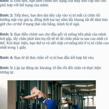
Bước 1:
Đầu tiên, bạn điều chỉnh sức nặng của máy kéo cáp sao cho
phù hợp với thể trạng của mình.
Bước 2:
Tiếp theo, bạn đeo đai dây cáp vào vị trí mắt cá chân rồi
hướng mặt vào giá tạ, đồng thời hai tay nắm lấy khung sắt để đảm bảo
giữ cho cơ thể ở trạng thái cân bằng, tránh bị té ngã.
Bước 3:
Bạn điều chỉnh sao cho đầu gối và mông bên phải của mình
hơi gập, lấy chân phải làm trụ rồi từ từ đá chân phải ra sau cao nhất có
thể. Khi thực hiện, bạn thở ra và siết chặt cơ mông khi ở vị trí chân cao
nhất trong 1 giây.
Bước 4:
Bạn từ từ đưa chân về vị trí ban đầu kết hợp hít vào.
Bước 5:
Lặp lại động tác khoảng 10 lần rồi đổi chân và thực hiện
tương tự.