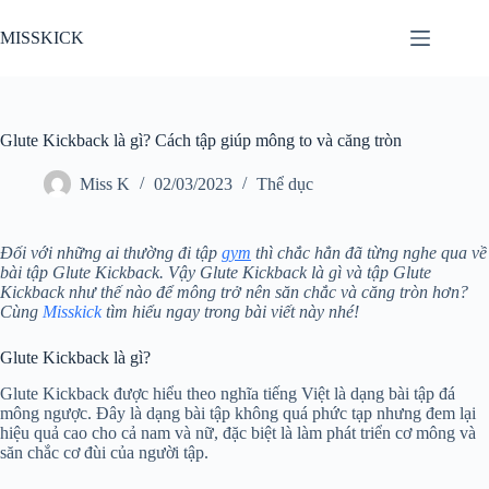
Chuyển
đến
MISSKICK
phần
nội
dung
Glute Kickback là gì? Cách tập giúp mông to và căng tròn
Miss K
02/03/2023
Thể dục
Đối với những ai thường đi tập
gym
thì chắc hẳn đã từng nghe qua về
bài tập Glute Kickback. Vậy Glute Kickback là gì và tập Glute
Kickback như thế nào để mông trở nên săn chắc và căng tròn hơn?
Cùng
Misskick
tìm hiểu ngay trong bài viết này nhé!
Glute Kickback là gì?
Glute Kickback được hiểu theo nghĩa tiếng Việt là dạng bài tập đá
mông ngược. Đây là dạng bài tập không quá phức tạp nhưng đem lại
hiệu quả cao cho cả nam và nữ, đặc biệt là làm phát triển cơ mông và
săn chắc cơ đùi của người tập.