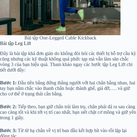
Bài tập One-Legged Cable Kickback
Bài tập Leg Lift
Đây là bài tập khá đơn giản do không đòi hỏi các thiết bị hỗ trợ cầu kỳ
cũng nhưng các kỹ thuật không quá phức tạp mà vẫn làm săn chắc
vòng 3 của bạn hiệu quả. Tham khảo ngay các bước tập Leg Lift chi
tiết dưới đây:
Bước 1:
Đầu tiên bằng đứng thẳng người với hai chân bằng nhau, hai
tay bạn nắm chắc vào thanh chắn hoặc thành ghế, giá đỡ,…. và giữ
cho cơ thể ở trạng thái cân bằng.
Bước 2:
Tiếp theo, bạn giữ chân trái làm trụ, chân phải đá ra sau càng
cao càng tốt và khi tới vị trí cao nhất, bạn siết chặt cơ mông và giữ yên
trong 1 giây.
Bước 3:
Từ từ hạ chân về vị trí ban đầu kết hợp hít vào rồi lặp lại
động tác.