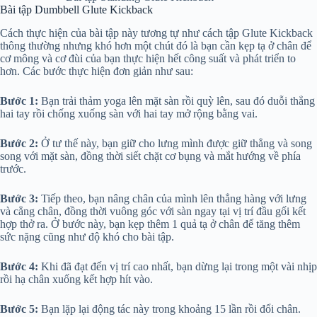
Bài tập Dumbbell Glute Kickback
Cách thực hiện của bài tập này tương tự như cách tập Glute Kickback
thông thường nhưng khó hơn một chút đó là bạn cần kẹp tạ ở chân để
cơ mông và cơ đùi của bạn thực hiện hết công suất và phát triển to
hơn. Các bước thực hiện đơn giản như sau:
Bước 1:
Bạn trải thảm yoga lên mặt sàn rồi quỳ lên, sau đó duỗi thẳng
hai tay rồi chống xuống sàn với hai tay mở rộng bằng vai.
Bước 2:
Ở tư thế này, bạn giữ cho lưng mình được giữ thẳng và song
song với mặt sàn, đồng thời siết chặt cơ bụng và mắt hướng về phía
trước.
Bước 3:
Tiếp theo, bạn nâng chân của mình lên thẳng hàng với lưng
và cẳng chân, đồng thời vuông góc với sàn ngay tại vị trí đầu gối kết
hợp thở ra. Ở bước này, bạn kẹp thêm 1 quả tạ ở chân để tăng thêm
sức nặng cũng như độ khó cho bài tập.
Bước 4:
Khi đã đạt đến vị trí cao nhất, bạn dừng lại trong một vài nhịp
rồi hạ chân xuống kết hợp hít vào.
Bước 5:
Bạn lặp lại động tác này trong khoảng 15 lần rồi đổi chân.