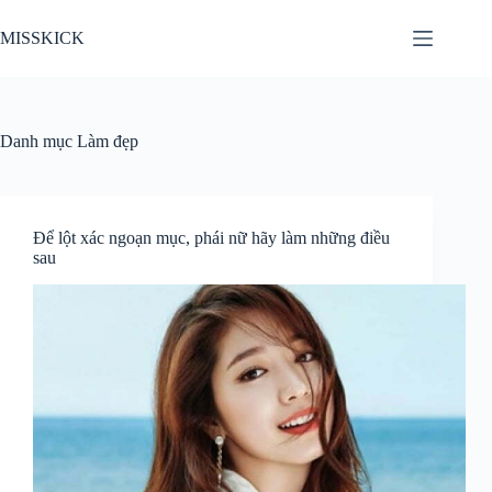
Chuyển
đến
MISSKICK
phần
nội
dung
Danh mục
Làm đẹp
Để lột xác ngoạn mục, phái nữ hãy làm những điều
sau