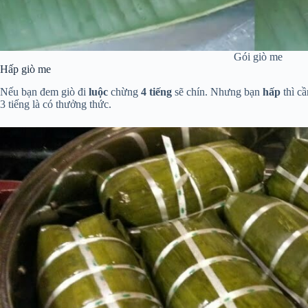
Gói giò me
Hấp giò me
Nếu bạn đem giò đi
luộc
chừng
4 tiếng
sẽ chín. Nhưng bạn
hấp
thì cầ
3 tiếng là có thưởng thức.