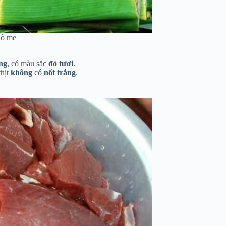
iò me
ng
, có màu sắc
đỏ tươi
.
thịt
không
có
nốt trắng
.