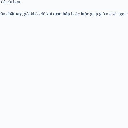
dễ cột hơn.
cần
chặt tay
, gói khéo để khi
đem hấp
hoặc
luộc
giúp giò me sẽ ngon