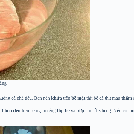
rắng
uỗng cà phê tiêu. Bạn nên
khứa
trên
bề mặt
thịt bê để thịt mau
thấm g
.
Thoa đều
trên bề mặt miếng
thịt bê
và ướp ít nhất 3 tiếng. Nếu có thờ