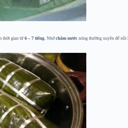
n thời gian từ
6 – 7 tiếng
. Nhớ
châm nước
nóng thường xuyên để nồi 