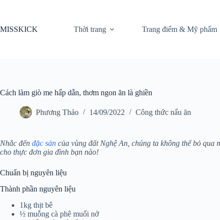
Chuyển
đến
phần
MISSKICK
Thời trang
Trang điểm & Mỹ phẩm
nội
dung
Cách làm giò me hấp dẫn, thơm ngon ăn là ghiền
Phương Thảo
14/09/2022
Công thức nấu ăn
Nhắc đến
đặc sản
của vùng đất Nghệ An, chúng ta không thể bỏ qua 
cho thực đơn gia đình bạn nào!
Chuẩn bị nguyên liệu
Thành phần nguyên liệu
1kg thịt bê
½ muỗng cà phê muối nở