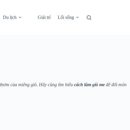
Du lịch
Giải trí
Lối sống
 thơm của miếng giò. Hãy cùng tìm hiểu
cách làm giò me
để đổi món