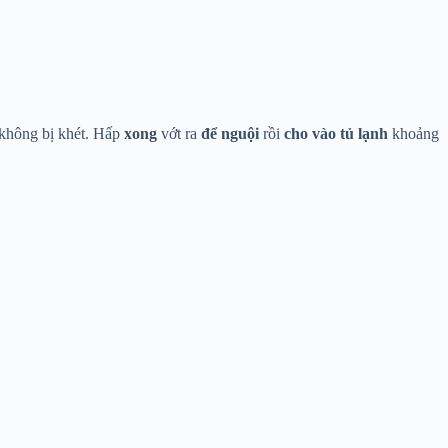
không bị khét. Hấp
xong
vớt ra
để nguội
rồi
cho vào
tủ lạnh
khoảng