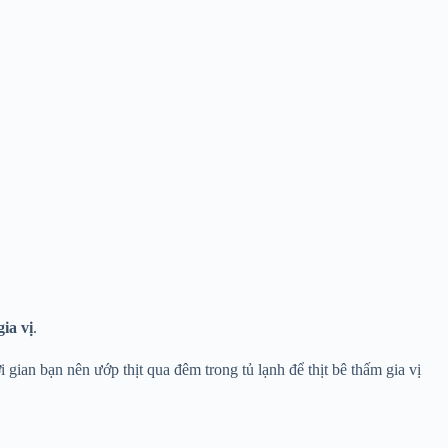
ia vị
.
i gian bạn nên ướp thịt qua đêm trong tủ lạnh để thịt bê thấm gia vị