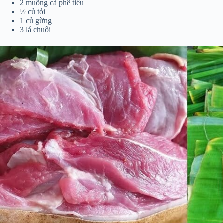
2 muỗng cà phê tiêu
½ củ tỏi
1 củ gừng
3 lá chuối