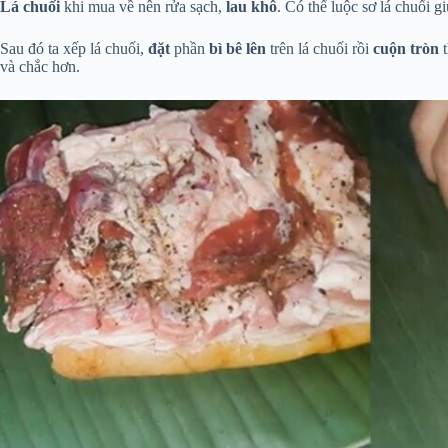
Lá chuối
khi mua về nên rửa sạch,
lau khô
. Có thể luộc sơ lá chuối 
Sau đó ta xếp lá chuối,
đặt
phần
bì bê lên
trên lá chuối rồi
cuộn tròn
t
và chắc hơn.