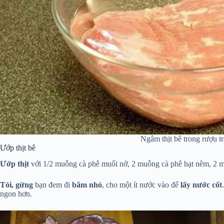
Ngâm thịt bê trong rượu t
Ướp thịt bê
Ướp thịt
với 1/2 muỗng cà phê muối nở, 2 muỗng cà phê hạt nêm, 2 m
Tỏi, gừng
bạn đem đi
băm nhỏ
, cho một ít nước vào để
lấy nước cốt
ngon hơn.