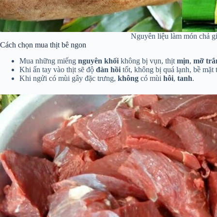
Nguyên liệu làm món chả g
Cách chọn mua thịt bê ngon
Mua những miếng
nguyên khối
không bị vụn, thịt
mịn
,
mỡ trắ
Khi ấn tay vào thịt sẽ độ
đàn hồi
tốt, không bị quá lạnh, bề mặt 
Khi ngửi có mùi gây đặc trưng,
không
có mùi
hôi
,
tanh
.