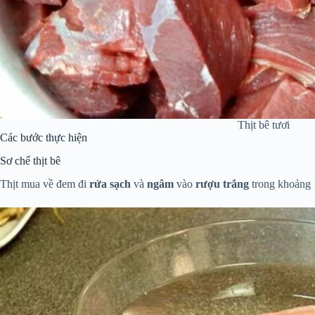
Thịt bê tươi
Các bước thực hiện
Sơ chế thịt bê
Thịt mua về đem đi
r
ửa sạch
và
ngâm
vào
rượu trắng
trong khoảng 1