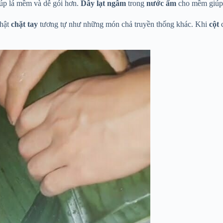
giúp lá mềm và dễ gói hơn.
Dây lạt
ngâm
trong
nước ấm
cho mềm giúp 
hật
chặt tay
tương tự như những món chả truyền thống khác. Khi
cột