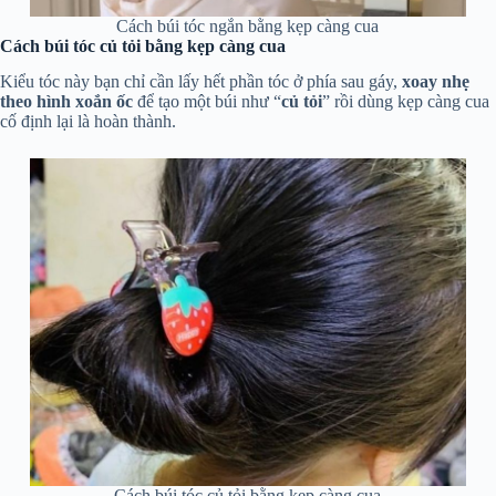
Cách búi tóc ngắn bằng kẹp càng cua
Cách búi tóc củ tỏi bằng kẹp càng cua
Kiểu tóc này bạn chỉ cần lấy hết phần tóc ở phía sau gáy,
xoay nhẹ
theo hình xoắn ốc
để tạo một búi như “
củ tỏi
” rồi dùng kẹp càng cua
cố định lại là hoàn thành.
Cách búi tóc củ tỏi bằng kẹp càng cua