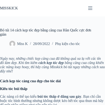
Chuyển
đến
MISSKICK
phần
nội
dung
Bỏ túi 14 cách kẹp tóc đẹp bằng càng cua Hàn Quốc cực đơn
giản
Miss K
28/09/2022
Phụ kiện cho tóc
Ngày nay, những chiếc kẹp càng cua đã không quá xa lạ với các tín
đồ làm đẹp. Khi tìm kiếm
cách kẹp tóc đẹp
bằng càng cua cũng khiến
các nàng loay hoay, thì hãy cùng Misskick bỏ túi ngay những cách sau
đây nhé!
Cách kẹp tóc càng cua đẹp cho tóc dài
Kiểu tóc búi thấp
Các nàng có thể tạo kiểu
búi tóc thấp ở đằng sau gáy
. Bạn chỉ cần
buộc tóc bình thường nhưng không được kéo hết tóc qua thun mà hãy
để một phần giống như gấp nếp tóc lại.