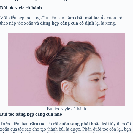
Búi tóc style củ hành
Với kiểu kẹp tóc này, đầu tiên bạn n
ắm chặt mái tóc
rồi cuộn tròn
theo nếp tóc xoăn và
dùng kẹp càng cua cố định
lại là xong.
Búi tóc style củ hành
Búi tóc bằng kẹp càng cua nhỏ
Trước tiên, bạn
cầm tóc
lên rồi
cuốn sang phải hoặc trái
tùy theo độ
xoăn của tóc sao cho tạo thành búi là được. Phần đuôi tóc còn lại, bạn