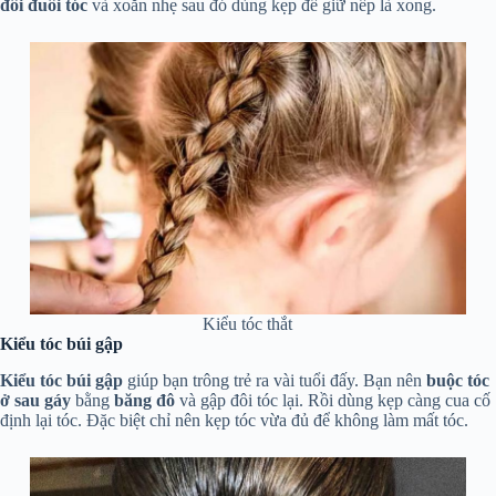
đôi đuôi tóc
và xoăn nhẹ sau đó dùng kẹp để giữ nếp là xong.
Kiểu tóc thắt
Kiểu tóc búi gập
Kiểu tóc búi gập
giúp bạn trông trẻ ra vài tuổi đấy. Bạn nên
buộc tóc
ở sau gáy
bằng
băng đô
và gập đôi tóc lại. Rồi dùng kẹp càng cua cố
định lại tóc. Đặc biệt chỉ nên kẹp tóc vừa đủ để không làm mất tóc.