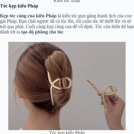
Kiểu tóc xoăn
Tóc kẹp kiểu Pháp
Kẹp tóc càng cua kiểu Pháp
là kiểu tóc gọn gàng thanh lịch của con
gái Pháp. Bạn chải ngược tất cả tóc lên, rồi cuộn tóc từ dưới lên và từ
trái qua phải. Cuối cùng kẹp càng cua để cố định. Tóc còn thừa thì bạn
đánh tơi ra
tạo độ phồng cho tóc
.
Tóc kẹp kiểu Pháp