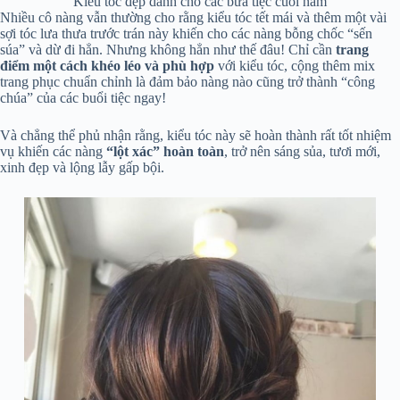
Kiểu tóc đẹp dành cho các bữa tiệc cuối năm
Nhiều cô nàng vẫn thường cho rằng kiểu tóc tết mái và thêm một vài
sợi tóc lưa thưa trước trán này khiến cho các nàng bỗng chốc “sến
súa” và dừ đi hẳn. Nhưng không hẳn như thế đâu! Chỉ cần
trang
điểm một cách khéo léo và phù hợp
với kiểu tóc, cộng thêm mix
trang phục chuẩn chỉnh là đảm bảo nàng nào cũng trở thành “công
chúa” của các buổi tiệc ngay!
Và chẳng thể phủ nhận rằng, kiểu tóc này sẽ hoàn thành rất tốt nhiệm
vụ khiến các nàng
“lột xác” hoàn toàn
, trở nên sáng sủa, tươi mới,
xinh đẹp và lộng lẫy gấp bội.