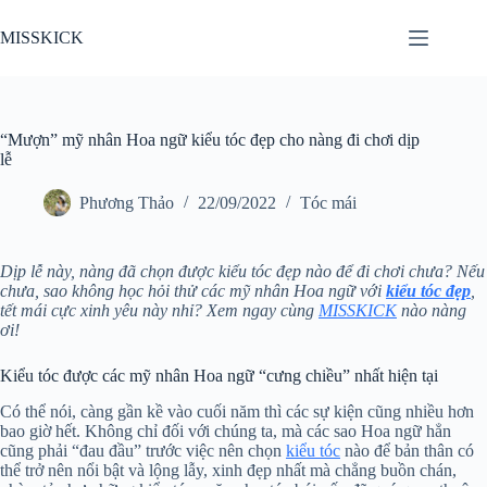
Chuyển
đến
MISSKICK
phần
nội
dung
“Mượn” mỹ nhân Hoa ngữ kiểu tóc đẹp cho nàng đi chơi dịp
lễ
Phương Thảo
22/09/2022
Tóc mái
Dịp lễ này, nàng đã chọn được kiểu tóc đẹp nào để đi chơi chưa? Nếu
chưa, sao không học hỏi thử các mỹ nhân Hoa ngữ với
kiểu tóc đẹp
,
tết mái cực xinh yêu này nhỉ? Xem ngay cùng
MISSKICK
nào nàng
ơi!
Kiểu tóc được các mỹ nhân Hoa ngữ “cưng chiều” nhất hiện tại
Có thể nói, càng gần kề vào cuối năm thì các sự kiện cũng nhiều hơn
bao giờ hết. Không chỉ đối với chúng ta, mà các sao Hoa ngữ hẳn
cũng phải “đau đầu” trước việc nên chọn
kiểu tóc
nào để bản thân có
thể trở nên nổi bật và lộng lẫy, xinh đẹp nhất mà chẳng buồn chán,