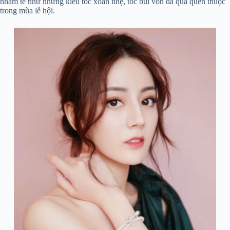
nhàm tẻ như những kiểu tóc xoăn nhẹ, tóc búi vốn đã quá quen thuộc
trong mùa lễ hội.