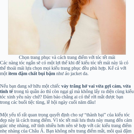
Chọn trang phục và cách trang điểm với tóc tết mái
Các nàng tóc ngắn sẽ có một lợi thế khi để kiểu tóc tết mái này là có
thể thoải mái lựa chọn mọi kiểu trang phục đều phù hợp. Kể cả với
một
item đậm chất bụi bặm
như áo jacket da.
Nếu bạn đang sở hữu một chiếc
váy trắng hở vai vừa gợi cảm, vừa
tinh tế
trong tủ quần áo thì còn ngại gì mà không lấy ra diện cùng kiểu
tóc xinh yêu này chứ? Đảm bảo chẳng ai có thể rời mắt được bạn
trong các buổi tiệc tùng, lễ hội ngày cuối năm đâu!
Một yếu tố rất quan trọng quyết định cho sự “thành bại” của kiểu tóc
đẹp này là cách trang điểm. Vì tóc tết mái lưa thưa này mang đến cảm
giác nhẹ nhàng, nữ tính nhiều hơn nên sẽ hợp với các kiểu trang điểm
nhẹ nhàng của Châu Á. Bạn không nên trang điểm mắt, môi quá đậm