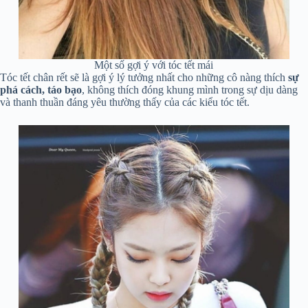
Một số gợi ý với tóc tết mái
Tóc tết chân rết sẽ là gợi ý lý tưởng nhất cho những cô nàng thích
sự
phá cách, táo bạo
, không thích đóng khung mình trong sự dịu dàng
và thanh thuần đáng yêu thường thấy của các kiểu tóc tết.