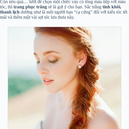
Còn nếu quá… lười để chọn một chiếc váy có tông màu tiệp với màu
tóc, thì
trang phục trắng
sẽ là gợi ý cho bạn. Sắc trắng
tinh khôi,
thanh lịch
dường như là môt người bạn “cạ cứng” đối với kiểu tóc tết
mái và thêm một vài sợi tóc lưa thưa này.