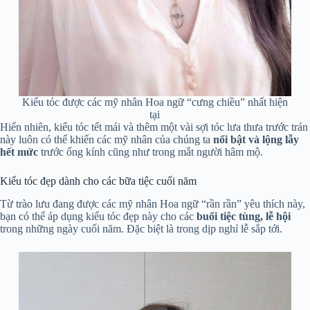
Kiểu tóc được các mỹ nhân Hoa ngữ “cưng chiều” nhất hiện
tại
Hiển nhiên, kiểu tóc tết mái và thêm một vài sợi tóc lưa thưa trước trán
này luôn có thể khiến các mỹ nhân của chúng ta
nổi bật và lộng lẫy
hết mức
trước ống kính cũng như trong mắt người hâm mộ.
Kiểu tóc đẹp dành cho các bữa tiệc cuối năm
Từ trào lưu đang được các mỹ nhân Hoa ngữ “rần rần” yêu thích này,
bạn có thể áp dụng kiểu tóc đẹp này cho các
buổi tiệc tùng, lễ hội
trong những ngày cuối năm. Đặc biệt là trong dịp nghỉ lễ sắp tới.