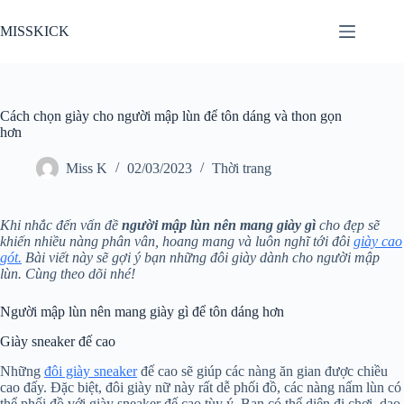
Chuyển
đến
MISSKICK
phần
nội
dung
Cách chọn giày cho người mập lùn để tôn dáng và thon gọn
hơn
Miss K
02/03/2023
Thời trang
Khi nhắc đến vấn đề
người mập lùn nên mang giày gì
cho đẹp sẽ
khiến nhiều nàng phân vân, hoang mang và luôn nghĩ tới đôi
giày cao
gót.
Bài viết này sẽ gợi ý bạn những đôi giày dành cho người mập
lùn. Cùng theo dõi nhé!
Người mập lùn nên mang giày gì để tôn dáng hơn
Giày sneaker đế cao
Những
đôi giày sneaker
đế cao sẽ giúp các nàng ăn gian được chiều
cao đấy. Đặc biệt, đôi giày nữ này rất dễ phối đồ, các nàng nấm lùn có
thể phối đồ với giày sneaker đế cao tùy ý. Bạn có thể diện đi chơi, dạo