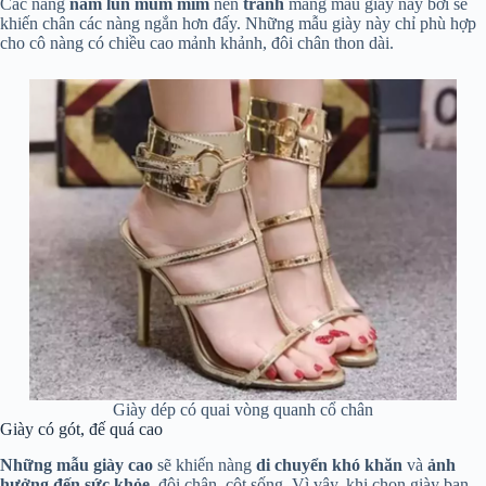
Các nàng
nấm lùn mũm mĩm
nên
tránh
mang mẫu giày này bởi sẽ
khiến chân các nàng ngắn hơn đấy. Những mẫu giày này chỉ phù hợp
cho cô nàng có chiều cao mảnh khảnh, đôi chân thon dài.
Giày dép có quai vòng quanh cổ chân
Giày có gót, đế quá cao
Những mẫu giày cao
sẽ khiến nàng
di chuyển khó khăn
và
ảnh
hưởng đến sức khỏe
, đôi chân, cột sống. Vì vậy, khi chọn giày bạn