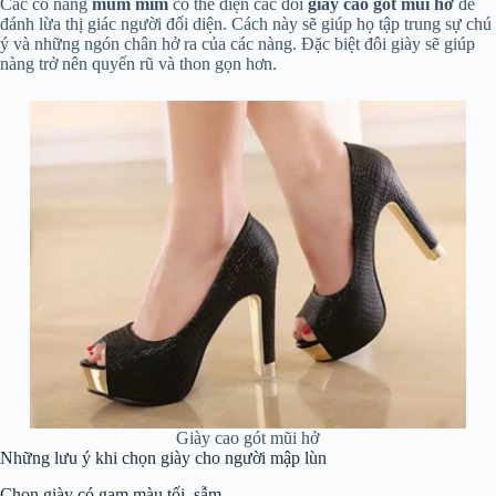
Các cô nàng
mũm mĩm
có thể diện các đôi
giày cao gót mũi hở
để
đánh lừa thị giác người đối diện. Cách này sẽ giúp họ tập trung sự chú
ý và những ngón chân hở ra của các nàng. Đặc biệt đôi giày sẽ giúp
nàng trở nên quyến rũ và thon gọn hơn.
Giày cao gót mũi hở
Những lưu ý khi chọn giày cho người mập lùn
Chọn giày có gam màu tối, sẫm