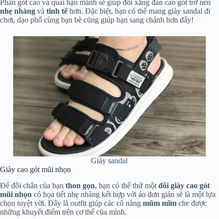
Phần gót cao và quai hậu mảnh sẽ giúp đôi xăng đan cao gót trở nên
nhẹ nhàng
và
tinh tế
hơn. Đặc biệt, bạn có thể mang giày sandal đi
chơi, dạo phố cùng bạn bè cũng giúp bạn sang chảnh hơn đấy!
Giày sandal
Giày cao gót mũi nhọn
Để đôi chân của bạn
thon gọn
, bạn có thể thử một
đôi giày cao gót
mũi nhọn
có họa tiết nhẹ nhàng kết hợp với áo đơn giản sẽ là một lựa
chọn tuyệt vời. Đây là outfit giúp các cô nàng
mũm mĩm
che được
những khuyết điểm trên cơ thể của mình.