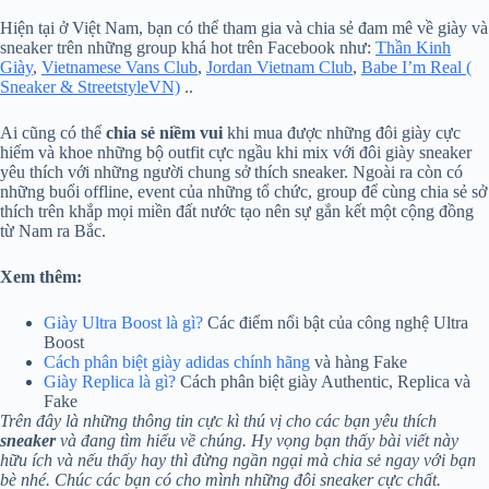
Hiện tại ở Việt Nam, bạn có thể tham gia và chia sẻ đam mê về giày và
sneaker trên những group khá hot trên Facebook như:
Thần Kinh
Giày
,
Vietnamese Vans Club
,
Jordan Vietnam Club
,
Babe I’m Real (
Sneaker & StreetstyleVN)
..
Ai cũng có thể
chia sẻ niềm vui
khi mua được những đôi giày cực
hiếm và khoe những bộ outfit cực ngầu khi mix với đôi giày sneaker
yêu thích với những người chung sở thích sneaker. Ngoài ra còn có
những buổi offline, event của những tổ chức, group để cùng chia sẻ sở
thích trên khắp mọi miền đất nước tạo nên sự gắn kết một cộng đồng
từ Nam ra Bắc.
Xem thêm:
Giày Ultra Boost là gì?
Các điểm nổi bật của công nghệ Ultra
Boost
Cách phân biệt giày adidas chính hãng
và hàng Fake
Giày Replica là gì?
Cách phân biệt giày Authentic, Replica và
Fake
Trên đây là những thông tin cực kì thú vị cho các bạn yêu thích
sneaker
và đang tìm hiểu về chúng. Hy vọng bạn thấy bài viết này
hữu ích và nếu thấy hay thì đừng ngần ngại mà chia sẻ ngay với bạn
bè nhé. Chúc các bạn có cho mình những đôi sneaker cực chất.