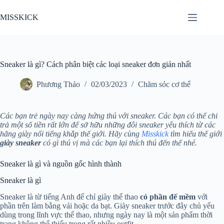
Chuyển
đến
MISSKICK
phần
nội
dung
Sneaker là gì? Cách phân biệt các loại sneaker đơn giản nhất
Phương Thảo
02/03/2023
Chăm sóc cơ thể
Các bạn trẻ ngày nay càng hứng thú với sneaker. Các bạn có thể chi
trả một số tiền rất lớn để sở hữu những đôi sneaker yêu thích từ các
hãng giày nổi tiếng khắp thế giới. Hãy cùng
Misskick
tìm hiểu thế giới
giày sneaker
có gì thú vị mà các bạn lại thích thú đến thế nhé.
Sneaker là gì và nguồn gốc hình thành
Sneaker là gì
Sneaker là từ tiếng Anh để chỉ giày thể thao
có phần đế mềm
với
phần trên làm bằng vải hoặc da bạt. Giày sneaker trước đây chủ yếu
dùng trong lĩnh vực thể thao, nhưng ngày nay là một sản phẩm thời
trang không thể thiếu trong rất nhiều outfit.