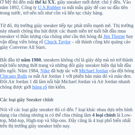
Ở Mỹ thì đến mãi
thế kỉ XX
, giày sneaker mới được chú ý đến. Vào
năm 1892, Công ty
U.S.Rubber
ra mắt mẫu giày đế cao su đầu tiên
trong nước, trở nên nổi như cồn và liên tục cháy hàng.
Từ đó, thị trường giày sneaker tiếp tục phát triển mạnh mẽ. Thị trường
này nhanh chóng thu hút được các thanh niên trẻ tuổi bắt đầu mua
sneaker vì thần tượng của chúng như cầu thủ bóng đá
Jim Thorpe
hay
vận động viên bóng rổ
Chuck Taylor
– rất thành công khi quảng cáo
giày Converse All Stars.
Bắt đầu từ
năm 1980
, sneakers không chỉ là giày dép mà nó trở thành
một biểu tượng thời trang và những đôi giày sneaker hiện đại bắt đầu
lên ngôi. Năm 1984,
Nike
đã hợp tác với
Michael Jordan
của đội bóng
Chicago Bulls
ra mắt Air Jordan 1 với phiên bản màu đỏ và màu đen.
Đôi Air Jordan 1 đã làm nổi bật Michael Jordan và Air Jordan nhanh
chóng được giới
bóng rổ
tìm kiếm.
Các loại giày Sneaker chính
Nói về các loại giày sneaker thì có đến 7 loại khác nhau dựa trên hình
dạng của chúng nhưng ta có thể chia chúng làm
4 loại chính
là Low-
top, Mid-top, High-top và Slip-ons. Đây cũng là 4 loại phổ biến nhất
trên thị trường giày sneaker hiện nay.