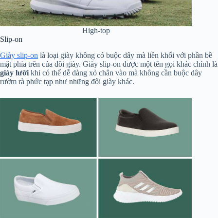
High-top
Slip-on
Giày slip-on
là loại giày không có buộc dây mà liền khối với phần bề
mặt phía trên của đôi giày. Giày slip-on được một tên gọi khác chính là
giày lười
khi có thể dễ dàng xỏ chân vào mà không cần buộc dây
rườm rà phức tạp như những đôi giày khác.