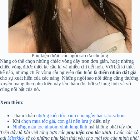
Phụ kiện được các ngôi sao ưa chuộng
Nàng có thể chọn những chiếc vòng dây trơn đơn giản, hoặc những
chiếc vòng được thiết kế cầu kì và nhiều chi tiết hơn. Với bất kì thiết
kế nào, những chiếc vòng cài nguyên đầu luôn là
điểm nhấn đắt giá
cho sự xuất hiện của các nàng. Những ngôi sao nổi tiếng cũng thường
xuyên mang theo phụ kiện này lên thảm đỏ, bởi sự lung linh và vô
cùng nổi bật của nó.
Xem thêm
:
Tham khảo
những kiểu tóc xinh cho ngày back-to-school
Khi
chọn mua tóc giả, con gái nên lưu ý
điều này
Những màu tóc nhuộm xinh lung linh
mà không phải tẩy tóc
Trên đây là bài viết tổng hợp các
phụ kiện cho tóc xinh
. Chúc các cô
gái
Misskick
sẽ có những phụ kiện thật yêu cho mái tóc của mình nhé!