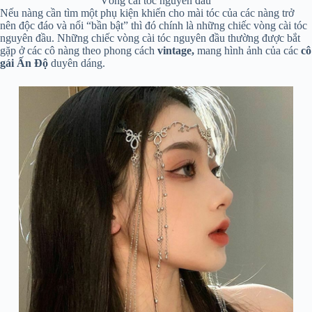
Vòng cài tóc nguyên đầu
Nếu nàng cần tìm một phụ kiện khiến cho mài tóc của các nàng trở
nên độc đáo và nổi “bần bật” thì đó chính là những chiếc vòng cài tóc
nguyên đầu. Những chiếc vòng cài tóc nguyên đầu thường được bắt
gặp ở các cô nàng theo phong cách
vintage,
mang hình ảnh của các
cô
gái Ấn Độ
duyên dáng.