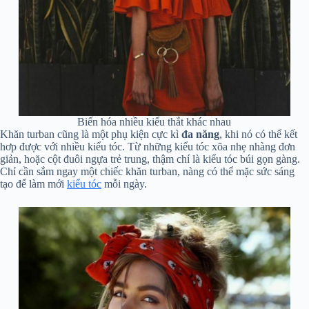
Biến hóa nhiều kiểu thắt khác nhau
Khăn turban cũng là một phụ kiện cực kì
đa năng
, khi nó có thể kết
hơp được với nhiều kiểu tóc. Từ những kiểu tóc xõa nhẹ nhàng đơn
giản, hoặc cột đuôi ngựa trẻ trung, thậm chí là kiểu tóc búi gọn gàng.
Chỉ cần sắm ngay một chiếc khăn turban, nàng có thể mặc sức sáng
tạo để làm mới
kiểu tóc
mỗi ngày.