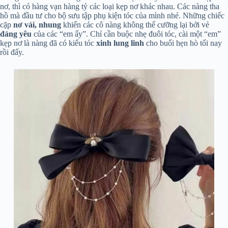
nơ, thì có hàng vạn hàng tỷ các loại kẹp nơ khác nhau. Các nàng tha
hồ mà đầu tư cho bộ sưu tập phụ kiện tóc của mình nhé. Những chiếc
cặp
nơ vải, nhung
khiến các cô nàng không thể cưỡng lại bởi vẻ
đáng yêu
của các “em ấy”. Chỉ cần buộc nhẹ đuôi tóc, cài một “em”
kẹp nơ là nàng đã có kiểu tóc
xinh lung linh
cho buổi hẹn hò tối nay
rồi đấy.