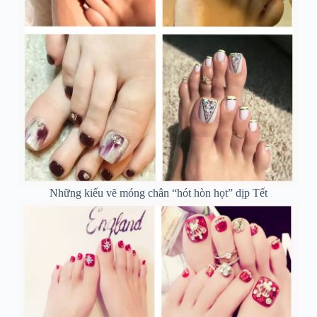
Những kiểu vẽ móng chân “hót hòn họt” dịp Tết