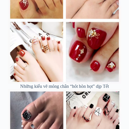
Những kiểu vẽ móng chân “hót hòn họt” dịp Tết