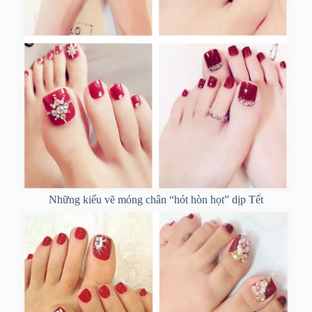
Những kiểu vẽ móng chân “hót hòn họt” dịp Tết