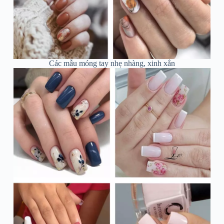
Các mẫu móng tay nhẹ nhàng, xinh xắn