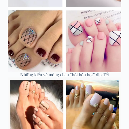
Những kiểu vẽ móng chân “hót hòn họt” dịp Tết