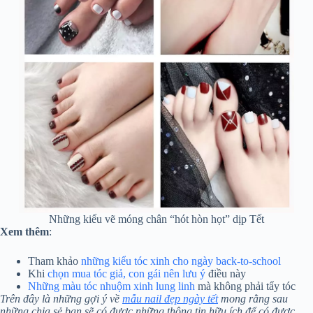
Những kiểu vẽ móng chân “hót hòn họt” dịp Tết
Xem thêm
:
Tham khảo
những kiểu tóc xinh cho ngày back-to-school
Khi
chọn mua tóc giả, con gái nên lưu ý
điều này
Những màu tóc nhuộm xinh lung linh
mà không phải tẩy tóc
Trên đây là những gợi ý về
mẫu nail đẹp ngày tết
mong rằng sau
những chia sẻ bạn sẽ có được những thông tin hữu ích để có được