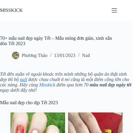
Chuyển
đến
MISSKICK
phần
nội
dung
70+ mẫu nail đẹp ngày Tết – Mẫu móng đơn giản, xinh xắn
đón Tết 2023
Phương Thảo
13/01/2023
Nail
Tết đến xuân về ngoài khoác trên mình những bộ quần áo thật xinh
đẹp thì bộ
nail
được chau chuốt tỉ mỉ cũng là một điểm cộng lớn cho
các nàng. Hãy cùng
Misskick
điểm qua hơn 70
mẫu nail đẹp ngày tết
ngay dưới đây nhé!
Mẫu nail đẹp cho dịp Tết 2023