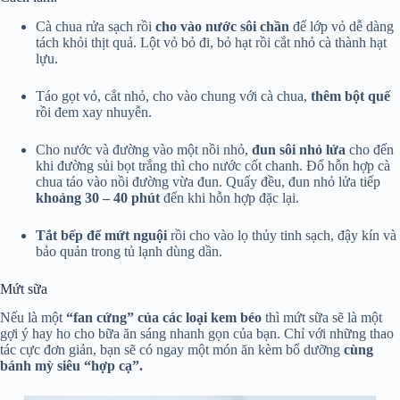
Cà chua rửa sạch rồi
cho vào nước sôi chần
để lớp vỏ dễ dàng
tách khỏi thịt quả. Lột vỏ bỏ đi, bỏ hạt rồi cắt nhỏ cà thành hạt
lựu.
Táo gọt vỏ, cắt nhỏ, cho vào chung với cà chua,
thêm bột quế
rồi đem xay nhuyễn.
Cho nước và đường vào một nồi nhỏ,
đun sôi nhỏ lửa
cho đến
khi đường sủi bọt trắng thì cho nước cốt chanh. Đổ hỗn hợp cà
chua táo vào nồi đường vừa đun. Quấy đều, đun nhỏ lửa tiếp
khoảng 30 – 40 phút
đến khi hỗn hợp đặc lại.
Tắt bếp để mứt nguội
rồi cho vào lọ thủy tinh sạch, đậy kín và
bảo quản trong tủ lạnh dùng dần.
Mứt sữa
Nếu là một
“fan cứng” của các loại kem béo
thì mứt sữa sẽ là một
gợi ý hay ho cho bữa ăn sáng nhanh gọn của bạn. Chỉ với những thao
tác cực đơn giản, bạn sẽ có ngay một món ăn kèm bổ dưỡng
cùng
bánh mỳ siêu “hợp cạ”.