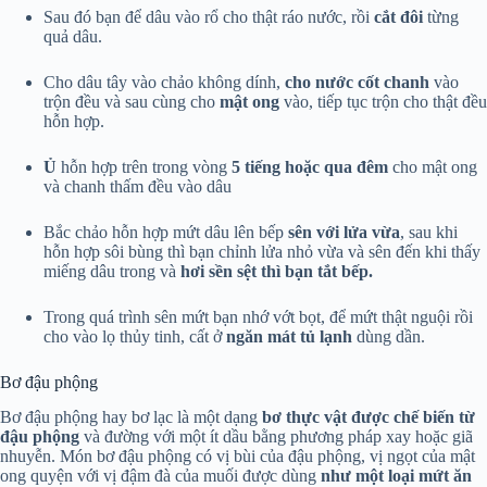
Sau đó bạn để dâu vào rổ cho thật ráo nước, rồi
cắt đôi
từng
quả dâu.
Cho dâu tây vào chảo không dính,
cho nước cốt chanh
vào
trộn đều và sau cùng cho
mật ong
vào, tiếp tục trộn cho thật đều
hỗn hợp.
Ủ
hỗn hợp trên trong vòng
5 tiếng hoặc qua đêm
cho mật ong
và chanh thấm đều vào dâu
Bắc chảo hỗn hợp mứt dâu lên bếp
sên với lửa vừa
, sau khi
hỗn hợp sôi bùng thì bạn chỉnh lửa nhỏ vừa và sên đến khi thấy
miếng dâu trong và
hơi sền sệt thì bạn tắt bếp.
Trong quá trình sên mứt bạn nhớ vớt bọt, để mứt thật nguội rồi
cho vào lọ thủy tinh, cất ở
ngăn mát tủ lạnh
dùng dần.
Bơ đậu phộng
Bơ đậu phộng hay bơ lạc là một dạng
bơ thực vật được chế biến từ
đậu phộng
và đường với một ít dầu bằng phương pháp xay hoặc giã
nhuyễn. Món bơ đậu phộng có vị bùi của đậu phộng, vị ngọt của mật
ong quyện với vị đậm đà của muối được dùng
như một loại mứt ăn