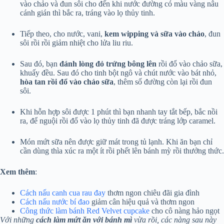
vào chảo và đun sôi cho đến khi nước đường có màu vàng nâu
cánh gián thì bắc ra, tráng vào lọ thủy tinh.
Tiếp theo, cho nước, vani,
kem wipping và sữa vào chảo
, đun
sôi rồi rồi giảm nhiệt cho lửa liu riu.
Sau đó, bạn
đánh lòng đỏ trứng bông lên
rồi đổ vào chảo sữa,
khuấy đều. Sau đó cho tinh bột ngô và chút nước vào bát nhỏ,
hòa tan rồi đổ vào chảo sữa
, thêm số đường còn lại rồi đun
sôi.
Khi hỗn hợp sôi được 1 phút thì bạn nhanh tay tắt bếp, bắc nồi
ra, để nguội rồi đổ vào lọ thủy tinh đã được tráng lớp caramel.
Món mứt sữa nên được giữ mát trong tủ lạnh. Khi ăn bạn chỉ
cần dùng thìa xúc ra một ít rồi phết lên bánh mỳ rồi thưởng thức.
Xem
thêm
:
Cách nấu canh cua rau đay
thơm ngon chiêu đãi gia đình
Cách nấu nước bí đao
giảm cân hiệu quả và thơm ngon
Công thức làm bánh Red Velvet cupcake
cho cô nàng hảo ngọt
Với những
cách làm mứt ăn với bánh mì
vừa rồi, các nàng sau này