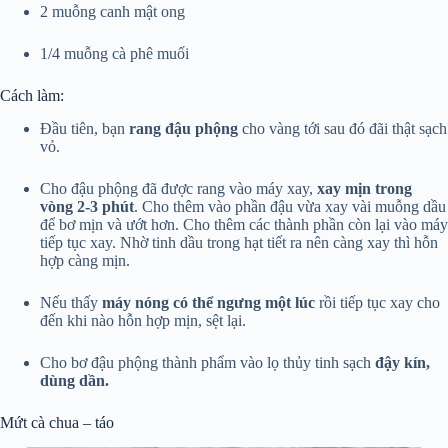
2 muỗng canh mật ong
1/4 muỗng cà phê muối
Cách làm:
Đầu tiên, bạn
rang đậu phộng
cho vàng tới sau đó đãi thật sạch
vỏ.
Cho đậu phộng đã được rang vào máy xay,
xay mịn trong
vòng 2-3 phút
. Cho thêm vào phần đậu vừa xay vài muỗng dầu
để bơ mịn và ướt hơn. Cho thêm các thành phần còn lại vào máy
tiếp tục xay. Nhờ tinh dầu trong hạt tiết ra nên càng xay thì hỗn
hợp càng mịn.
Nếu thấy
máy nóng có thể ngưng một lúc
rồi tiếp tục xay cho
đến khi nào hỗn hợp mịn, sệt lại.
Cho bơ đậu phộng thành phẩm vào lọ thủy tinh sạch
đậy kín,
dùng dần.
Mứt cà chua – táo