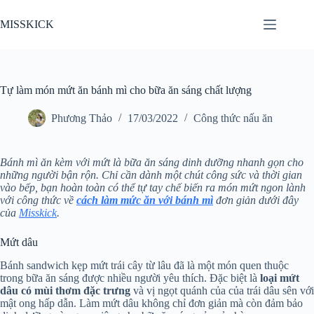
Chuyển
đến
MISSKICK
phần
nội
dung
Tự làm món mứt ăn bánh mì cho bữa ăn sáng chất lượng
Phương Thảo
17/03/2022
Công thức nấu ăn
Bánh mì ăn kèm với mứt là bữa ăn sáng dinh dưỡng nhanh gọn cho
những người bận rộn. Chỉ cần dành một chút công sức và thời gian
vào bếp, bạn hoàn toàn có thể tự tay chế biến ra món mứt ngon lành
với công thức về
cách làm mức ăn với bánh mì
đơn giản dưới đây
của
Misskick
.
Mứt dâu
Bánh sandwich kẹp mứt trái cây từ lâu đã là một món quen thuộc
trong bữa ăn sáng được nhiều người yêu thích. Đặc biệt là
loại mứt
dâu có mùi thơm đặc trưng
và vị ngọt quánh của của trái dâu sên với
mật ong hấp dẫn. Làm mứt dâu không chỉ đơn giản mà còn đảm bảo