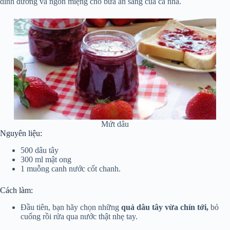
dinh dưỡng và ngon miệng cho bữa ăn sáng của cả nhà.
Mứt dâu
Nguyên liệu:
500 dâu tây
300 ml mật ong
1 muỗng canh nước cốt chanh.
Cách làm:
Đầu tiên, bạn hãy chọn những
quả dâu tây vừa chín tới,
bỏ
cuống rồi rửa qua nước thật nhẹ tay.