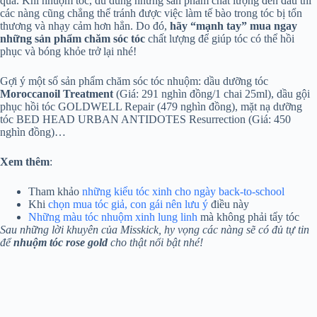
qua. Khi nhuộm tóc, dù dùng những sản phẩm chất lượng đến đâu thì
các nàng cũng chẳng thể tránh được việc làm tế bào trong tóc bị tổn
thương và nhạy cảm hơn hẳn. Do đó,
hãy “mạnh tay” mua ngay
những sản phẩm chăm sóc tóc
chất lượng để giúp tóc có thể hồi
phục và bóng khỏe trở lại nhé!
Gợi ý một số sản phẩm chăm sóc tóc nhuộm: dầu dưỡng tóc
Moroccanoil Treatment
(Giá: 291 nghìn đồng/1 chai 25ml), dầu gội
phục hồi tóc GOLDWELL Repair (479 nghìn đồng), mặt nạ dưỡng
tóc BED HEAD URBAN ANTIDOTES Resurrection (Giá: 450
nghìn đồng)…
Xem thêm
:
Tham khảo
những kiểu tóc xinh cho ngày back-to-school
Khi
chọn mua tóc giả, con gái nên lưu ý
điều này
Những màu tóc nhuộm xinh lung linh
mà không phải tẩy tóc
Sau những lời khuyên của Misskick, hy vọng các nàng sẽ có đủ tự tin
để
nhuộm tóc rose gold
cho thật nổi bật nhé!