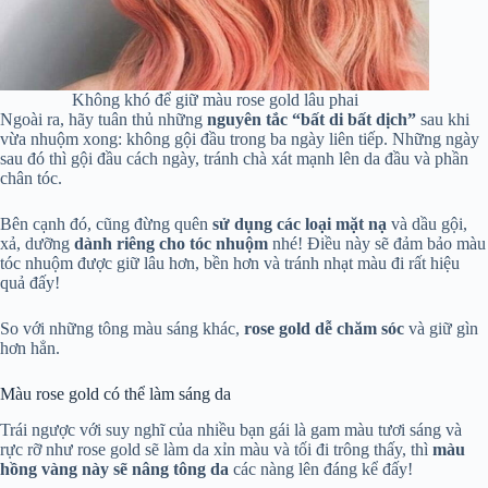
Không khó để giữ màu rose gold lâu phai
Ngoài ra, hãy tuân thủ những
nguyên tắc “bất di bất dịch”
sau khi
vừa nhuộm xong: không gội đầu trong ba ngày liên tiếp. Những ngày
sau đó thì gội đầu cách ngày, tránh chà xát mạnh lên da đầu và phần
chân tóc.
Bên cạnh đó, cũng đừng quên
sử dụng các loại mặt nạ
và dầu gội,
xả, dưỡng
dành riêng cho tóc nhuộm
nhé! Điều này sẽ đảm bảo màu
tóc nhuộm được giữ lâu hơn, bền hơn và tránh nhạt màu đi rất hiệu
quả đấy!
So với những tông màu sáng khác,
rose gold dễ chăm sóc
và giữ gìn
hơn hẳn.
Màu rose gold có thể làm sáng da
Trái ngược với suy nghĩ của nhiều bạn gái là gam màu tươi sáng và
rực rỡ như rose gold sẽ làm da xỉn màu và tối đi trông thấy, thì
màu
hồng vàng này sẽ nâng tông da
các nàng lên đáng kể đấy!