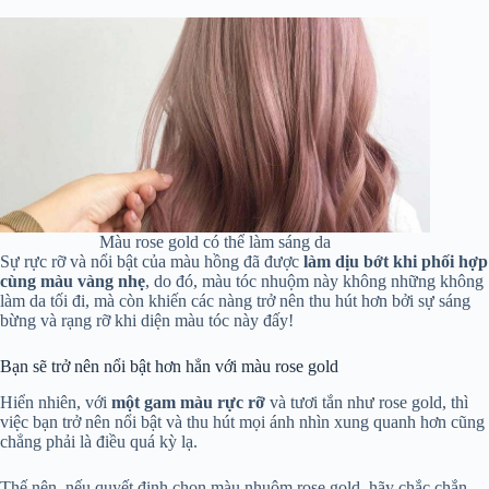
Màu rose gold có thể làm sáng da
Sự rực rỡ và nổi bật của màu hồng đã được
làm dịu bớt khi phối hợp
cùng màu vàng nhẹ
, do đó, màu tóc nhuộm này không những không
làm da tối đi, mà còn khiến các nàng trở nên thu hút hơn bởi sự sáng
bừng và rạng rỡ khi diện màu tóc này đấy!
Bạn sẽ trở nên nổi bật hơn hẳn với màu rose gold
Hiển nhiên, với
một gam màu rực rỡ
và tươi tắn như rose gold, thì
việc bạn trở nên nổi bật và thu hút mọi ánh nhìn xung quanh hơn cũng
chẳng phải là điều quá kỳ lạ.
Thế nên, nếu quyết định chọn màu nhuộm rose gold, hãy chắc chắn