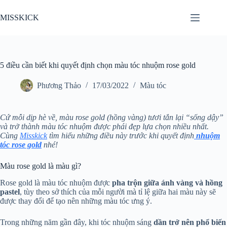
Chuyển
đến
MISSKICK
phần
nội
dung
5 điều cần biết khi quyết định chọn màu tóc nhuộm rose gold
Phương Thảo
17/03/2022
Màu tóc
Cứ mỗi dịp hè về, màu rose gold (hồng vàng) tươi tắn lại “sống dậy”
và trở thành màu tóc nhuộm được phái đẹp lựa chọn nhiều nhất.
Cùng
Misskick
tìm hiểu những điều này trước khi quyết định
nhuộm
tóc rose gold
nhé!
Màu rose gold là màu gì?
Rose gold là màu tóc nhuộm được
pha trộn giữa ánh vàng và hồng
pastel
, tùy theo sở thích của mỗi người mà tỉ lệ giữa hai màu này sẽ
được thay đổi để tạo nên những màu tóc ưng ý.
Trong những năm gần đây, khi tóc nhuộm sáng
dần trở nên phổ biến