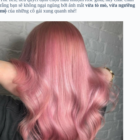
rằng bạn sẽ không ngại ngùng bởi ánh mắt
vừa tò mò, vừa ngưỡng
mộ
của những cô gái xung quanh nhé!