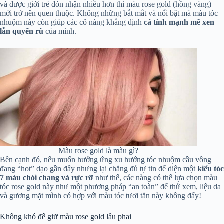
và được giới trẻ đón nhận nhiều hơn thì màu rose gold (hồng vàng)
mới trở nên quen thuộc. Không những bắt mắt và nổi bật mà màu tóc
nhuộm này còn giúp các cô nàng khẳng định
cá tính mạnh mẽ xen
lẫn quyến rũ
của mình.
Màu rose gold là màu gì?
Bên cạnh đó, nếu muốn hưởng ứng xu hướng tóc nhuộm cầu vồng
đang “hot” dạo gần đây nhưng lại chẳng đủ tự tin để diện một
kiểu tóc
7 màu chói chang và rực rỡ
như thế, các nàng có thể lựa chọn màu
tóc rose gold này như một phương pháp “an toàn” để thử xem, liệu da
và gương mặt mình có hợp với màu tóc tươi tắn này không đấy!
Không khó để giữ màu rose gold lâu phai