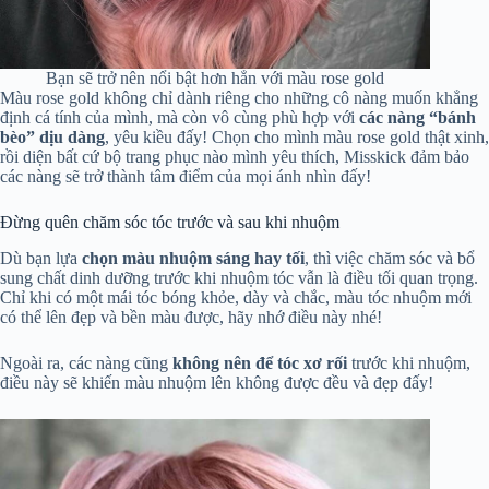
Bạn sẽ trở nên nổi bật hơn hẳn với màu rose gold
Màu rose gold không chỉ dành riêng cho những cô nàng muốn khẳng
định cá tính của mình, mà còn vô cùng phù hợp với
các nàng “bánh
bèo” dịu dàng
, yêu kiều đấy! Chọn cho mình màu rose gold thật xinh,
rồi diện bất cứ bộ trang phục nào mình yêu thích, Misskick đảm bảo
các nàng sẽ trở thành tâm điểm của mọi ánh nhìn đấy!
Đừng quên chăm sóc tóc trước và sau khi nhuộm
Dù bạn lựa
chọn màu nhuộm sáng hay tối
, thì việc chăm sóc và bổ
sung chất dinh dưỡng trước khi nhuộm tóc vẫn là điều tối quan trọng.
Chỉ khi có một mái tóc bóng khỏe, dày và chắc, màu tóc nhuộm mới
có thể lên đẹp và bền màu được, hãy nhớ điều này nhé!
Ngoài ra, các nàng cũng
không nên để tóc xơ rối
trước khi nhuộm,
điều này sẽ khiến màu nhuộm lên không được đều và đẹp đấy!