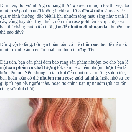
Dĩ nhiên, đối với những cô nàng thường xuyên nhuộm tóc thì việc tóc
nhuộm sẽ phai màu đi không ít chỉ sau
từ 3 đến 4 tuần
là một việc
quá ư bình thường, đặc biệt là khi nhuộm tông màu sáng như xanh lá
cây, vàng hay đỏ. Tuy nhiên, nếu màu rose gold lên tóc quá đẹp và
bạn thì chẳng muốn tốn thời gian để
nhuộm đi nhuộm lại
thì nên làm
thế nào đây?
Đừng vội lo lắng, bởi bạn hoàn toàn có thể
chăm sóc tóc
để màu tóc
nhuộm xinh xắn này lâu phai hơn bình thường đấy!
Đầu tiên, bạn cần phải đảm bảo rằng sản phẩm nhuộm tóc cho bạn là
một
sản phẩm có chất lượng
tốt, đảm bảo màu nhuộm được bền lâu
hơn trên tóc. Nếu không an tâm khi đến nhuộm tại những salon tóc,
bạn hoàn toàn có thể
nhuộm màu rose gold tại nhà
, hoặc nhờ sự trợ
giúp từ bạn bè, người thân, hoặc do chính bạn tự nhuộm (dù hơi tốn
công sức đôi chút).