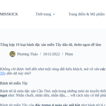
Chuyển
đến
phần
MISSKICK
Thời trang
Trang điểm & Mỹ phẩm
nội
dung
Tổng hợp 19 loại bánh đặc sản miền Tây dân dã, thơm ngon dễ làm
Phương Thảo
10/11/2022
Phim
Không chỉ được biết đến như một vùng đất hiếu khách, mà vô vàn
các
Tây
dân dã này nhé!
Bánh tét miền Tây
Bánh tét là món đặc sản Cần Thơ, một trong những món ăn truyền thống
ngọt
như: Nhân chuối, nhân dừa, nhân đậu,… với cách này có thể phù
Bánh tét miền Tây còn
đặc trưng ở màu sắc nổi bật
như bánh tét lá c