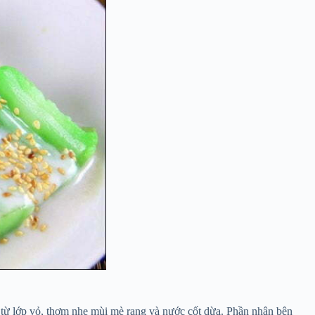
 từ lớp vỏ, thơm nhẹ mùi mè rang và nước cốt dừa. Phần nhân bên