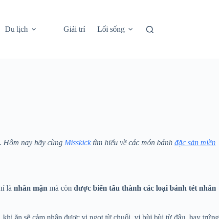
Du lịch
Giải trí
Lối sống
i. Hôm nay hãy cùng
Misskick
tìm hiểu về các món bánh
đặc sản miền
hỉ là
nhân mặn
mà còn
được biến tấu thành các loại bánh tét nhân
khi ăn sẽ cảm nhận được vị ngọt từ chuối, vị bùi bùi từ đậu, hay trứng