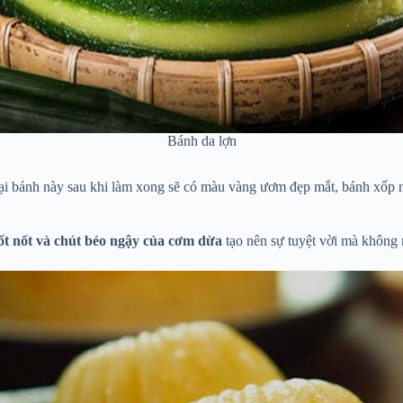
Bánh da lợn
oại bánh này sau khi làm xong sẽ có màu vàng ươm đẹp mắt, bánh xốp n
ốt nốt và chút béo ngậy của cơm dừa
tạo nên sự tuyệt vời mà không