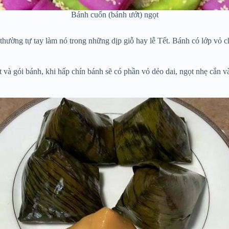
Bánh cuốn (bánh ướt) ngọt
a thường tự tay làm nó trong những dịp giỗ hay lễ Tết. Bánh có lớp vỏ 
t và gói bánh, khi hấp chín bánh sẽ có phần vỏ dẻo dai, ngọt nhẹ cắn v