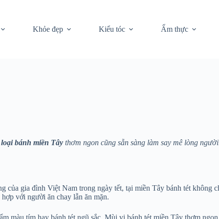
Khỏe đẹp
Kiểu tóc
Ẩm thực
 loại bánh miền Tây
thơm ngon cũng sẵn sàng làm say mê lòng ngườ
 của gia đình Việt Nam trong ngày tết, tại miền Tây bánh tét không c
 hợp với người ăn chay lẫn ăn mặn.
ẩm màu tím hay bánh tét ngũ sắc. Mùi vị bánh tét miền Tây thơm ngon, 