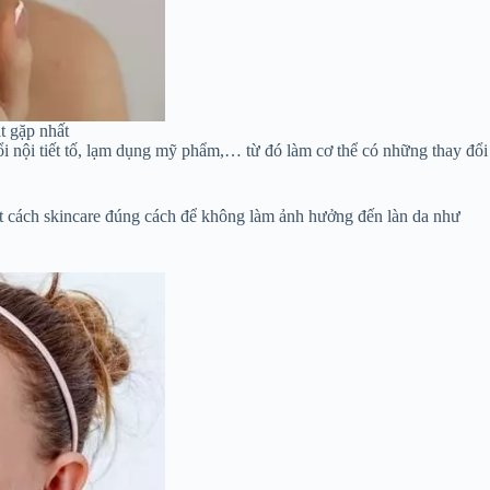
t gặp nhất
 nội tiết tố, lạm dụng mỹ phẩm,… từ đó làm cơ thể có những thay đổi
biết cách skincare đúng cách để không làm ảnh hưởng đến làn da như