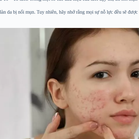
àn da bị nổi mụn. Tuy nhiên, hãy nhớ rằng mọi sự nỗ lực đều sẽ được 