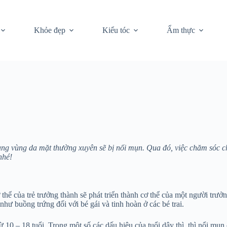
Khỏe đẹp
Kiểu tóc
Ẩm thực
 nàng vùng da mặt thường xuyên sẽ bị nổi mụn. Qua đó, việc chăm sóc ch
nhé!
cơ thể của trẻ trưởng thành sẽ phát triển thành cơ thể của một người trư
 như buồng trứng đối với bé gái và tinh hoàn ở các bé trai.
 từ 10 – 18 tuổi. Trong một số các dấu hiệu của tuổi dậy thì, thì nổi mụn