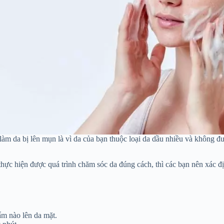
àm da bị lên mụn là vì da của bạn thuộc loại da dầu nhiều và không đ
c hiện được quá trình chăm sóc da đúng cách, thì các bạn nên xác địn
ẩm nào lên da mặt.