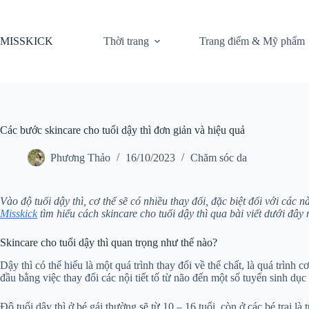
Chuyển
đến
phần
MISSKICK
Thời trang
Trang điểm & Mỹ phẩm
nội
dung
Các bước skincare cho tuổi dậy thì đơn giản và hiệu quả
Phương Thảo
16/10/2023
Chăm sóc da
Vào độ tuổi dậy thì, cơ thể sẽ có nhiều thay đổi, đặc biệt đối với các
Misskick
tìm hiểu cách skincare cho tuổi dậy thì qua bài viết dưới đây 
Skincare cho tuổi dậy thì quan trọng như thế nào?
Dậy thì có thể hiểu là một quá trình thay đổi về thể chất, là quá trình 
đầu bằng việc thay đổi các nội tiết tố từ não đến một số tuyến sinh dục
Độ tuổi dậy thì ở bé gái thường sẽ từ 10 – 16 tuổi, còn ở các bé trai là