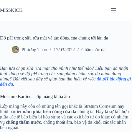
Chuyển
đến
MISSKICK
phần
nội
dung
Độ pH trong sữa rửa mặt và tác động của chúng tới làn da
Phương Thảo
17/03/2022
Chăm sóc da
Bạn lựa chọn sữa rửa mặt cho mình như thế nào? Liệu bạn đã nhận
thức đúng về độ pH trong các sản phẩm chăm sóc da mình đang
dùng? Bài viết sau đây sẽ giúp bạn tìm hiểu về việc
độ pH tác động gì
đến da
.
Moisture Barrier – lớp màng khóa ẩm
Lớp màng này còn có những tên gọi khác là Stratum Corneum hay
lipid barrier
nằm phía trên cùng của da
chúng ta. Đây là sự kết hợp
giữa các tế bào biểu bì hóa sừng và các axit béo tự do khác có nhiệm
vụ
chống thấm nước
, chống thoát ẩm, bảo vệ da khỏi các tác nhân
bên ngoài.