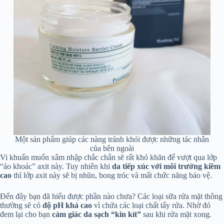
Một sản phẩm giúp các nàng tránh khỏi được những tác nhân
của bên ngoài
Vi khuẩn muốn xâm nhập chắc chắn sẽ rất khó khăn để vượt qua lớp
“áo khoác” axit này. Tuy nhiên khi
da tiếp xúc với môi trường kiềm
cao
thì lớp axit này sẽ bị nhũn, bong tróc và mất chức năng bảo vệ.
Đến đây bạn đã hiểu được phần nào chưa? Các loại sữa rửa mặt thông
thường sẽ có
độ pH khá cao
vì chứa các loại chất tẩy rửa. Nhờ đó
đem lại cho bạn
cảm giác da sạch “kin kít”
sau khi rửa mặt xong.