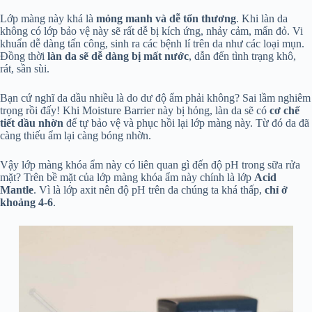
Lớp màng này khá là
mỏng manh và dễ tổn thương
. Khi làn da
không có lớp bảo vệ này sẽ rất dễ bị kích ứng, nhảy cảm, mẩn đỏ. Vi
khuẩn dễ dàng tấn công, sinh ra các bệnh lí trên da như các loại mụn.
Đồng thời
làn da sẽ dễ dàng bị mất nước
, dẫn đến tình trạng khô,
rát, sần sùi.
Bạn cứ nghĩ da dầu nhiều là do dư độ ẩm phải không? Sai lầm nghiêm
trọng rồi đấy! Khi Moisture Barrier này bị hỏng, làn da sẽ có
cơ chế
tiết dầu nhờn
để tự bảo vệ và phục hồi lại lớp màng này. Từ đó da đã
càng thiếu ẩm lại càng bóng nhờn.
Vậy lớp màng khóa ẩm này có liên quan gì đến độ pH trong sữa rửa
mặt? Trên bề mặt của lớp màng khóa ẩm này chính là lớp
Acid
Mantle
. Vì là lớp axit nên độ pH trên da chúng ta khá thấp,
chỉ ở
khoảng 4-6
.