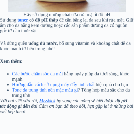
Hãy sử dụng những chai sữa rửa mặt ít độ pH
Sử dụng
toner
có độ pH thấp
để cân bằng lại da sau khi rửa mặt. Giữ
ẩm cho da bằng kem dưỡng hoặc các sản phẩm dưỡng da có nguồn
gốc từ dầu thực vật.
Và đừng quên
uống đủ nước
, bổ sung vitamin và khoáng chất để da
khỏe mạnh từ bên trong nhé!
Xem thêm:
Các bước chăm sóc da mặt
hằng ngày giúp da tươi sáng, khỏe
mạnh
Hướng dẫn cách sử dụng máy đẩy tinh chất
hiệu quả cho bạn
Tone da trung tính nên mặc màu gì
? Tổng hợp màu sắc cho da
trung tính
Với bài viết vừa rồi,
Misskick
hy vọng các nàng sẽ biết được
độ pH
tác động gì đến da
! Cảm ơn bạn đã theo dõi, hẹn gặp lại ở những bài
viết tiếp theo!