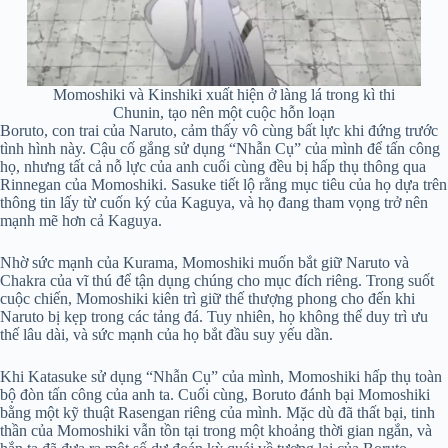
Momoshiki và Kinshiki xuất hiện ở làng lá trong kì thi
Chunin, tạo nên một cuộc hỗn loạn
Boruto, con trai của Naruto, cảm thấy vô cùng bất lực khi đứng trước
tình hình này. Cậu cố gắng sử dụng “Nhẫn Cụ” của mình để tấn công
họ, nhưng tất cả nỗ lực của anh cuối cùng đều bị hấp thụ thông qua
Rinnegan của Momoshiki. Sasuke tiết lộ rằng mục tiêu của họ dựa trên
thông tin lấy từ cuốn ký của Kaguya, và họ đang tham vọng trở nên
mạnh mẽ hơn cả Kaguya.
Nhờ sức mạnh của Kurama, Momoshiki muốn bắt giữ Naruto và
Chakra của vĩ thú để tận dụng chúng cho mục đích riêng. Trong suốt
cuộc chiến, Momoshiki kiên trì giữ thế thượng phong cho đến khi
Naruto bị kẹp trong các tảng đá. Tuy nhiên, họ không thể duy trì ưu
thế lâu dài, và sức mạnh của họ bắt đầu suy yếu dần.
Khi Katasuke sử dụng “Nhẫn Cụ” của mình, Momoshiki hấp thụ toàn
bộ đòn tấn công của anh ta. Cuối cùng, Boruto đánh bại Momoshiki
bằng một kỹ thuật Rasengan riêng của mình. Mặc dù đã thất bại, tinh
thần của Momoshiki vẫn tồn tại trong một khoảng thời gian ngắn, và