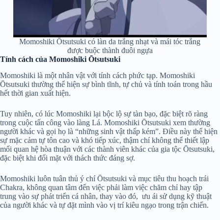
Momoshiki Ōtsutsuki có làn da trắng nhạt và mái tóc trắng
được buộc thành đuôi ngựa
Tính cách của Momoshiki Ōtsutsuki
Momoshiki là một nhân vật với tính cách phức tạp. Momoshiki
Ōtsutsuki thường thể hiện sự bình tĩnh, tự chủ và tính toán trong hầu
hết thời gian xuất hiện.
Tuy nhiên, có lúc Momoshiki lại bộc lộ sự tàn bạo, đặc biệt rõ ràng
trong cuộc tấn công vào làng Lá. Momoshiki Ōtsutsuki xem thường
người khác và gọi họ là “những sinh vật thấp kém”. Điều này thể hiện
sự mặc cảm tự tôn cao và khó tiếp xúc, thậm chí không thể thiết lập
mối quan hệ hòa thuận với các thành viên khác của gia tộc Ōtsutsuki,
đặc biệt khi đối mặt với thách thức đáng sợ.
Momoshiki luôn tuân thủ ý chí Ōtsutsuki và mục tiêu thu hoạch trái
Chakra, không quan tâm đến việc phải làm việc chăm chỉ hay tập
trung vào sự phát triển cá nhân, thay vào đó, ưu ái sử dụng kỹ thuật
của người khác và tự đặt mình vào vị trí kiêu ngạo trong trận chiến.