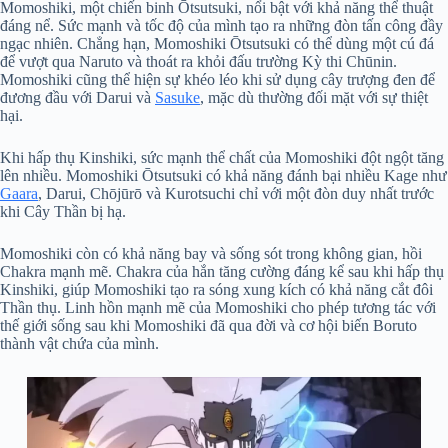
Momoshiki, một chiến binh Ōtsutsuki, nổi bật với khả năng thể thuật
đáng nể. Sức mạnh và tốc độ của mình tạo ra những đòn tấn công đầy
ngạc nhiên. Chẳng hạn, Momoshiki Ōtsutsuki có thể dùng một cú đá
để vượt qua Naruto và thoát ra khỏi đấu trường Kỳ thi Chūnin.
Momoshiki cũng thể hiện sự khéo léo khi sử dụng cây trượng đen để
đương đầu với Darui và
Sasuke
, mặc dù thường đối mặt với sự thiệt
hại.
Khi hấp thụ Kinshiki, sức mạnh thể chất của Momoshiki đột ngột tăng
lên nhiều. Momoshiki Ōtsutsuki có khả năng đánh bại nhiều Kage như
Gaara
, Darui, Chōjūrō và Kurotsuchi chỉ với một đòn duy nhất trước
khi Cây Thần bị hạ.
Momoshiki còn có khả năng bay và sống sót trong không gian, hồi
Chakra mạnh mẽ. Chakra của hắn tăng cường đáng kể sau khi hấp thụ
Kinshiki, giúp Momoshiki tạo ra sóng xung kích có khả năng cắt đôi
Thần thụ. Linh hồn mạnh mẽ của Momoshiki cho phép tương tác với
thế giới sống sau khi Momoshiki đã qua đời và cơ hội biến Boruto
thành vật chứa của mình.