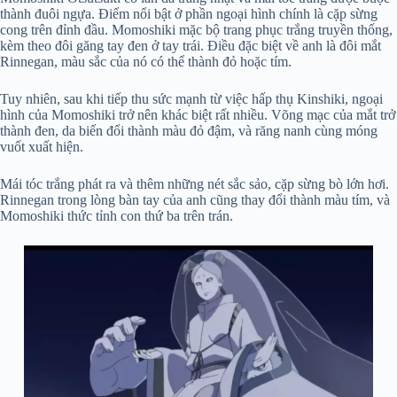
thành đuôi ngựa. Điểm nổi bật ở phần ngoại hình chính là cặp sừng
cong trên đỉnh đầu. Momoshiki mặc bộ trang phục trắng truyền thống,
kèm theo đôi găng tay đen ở tay trái. Điều đặc biệt về anh là đôi mắt
Rinnegan, màu sắc của nó có thể thành đỏ hoặc tím.
Tuy nhiên, sau khi tiếp thu sức mạnh từ việc hấp thụ Kinshiki, ngoại
hình của Momoshiki trở nên khác biệt rất nhiều. Võng mạc của mắt trở
thành đen, da biến đổi thành màu đỏ đậm, và răng nanh cùng móng
vuốt xuất hiện.
Mái tóc trắng phát ra và thêm những nét sắc sảo, cặp sừng bò lớn hơi.
Rinnegan trong lòng bàn tay của anh cũng thay đổi thành màu tím, và
Momoshiki thức tỉnh con thứ ba trên trán.