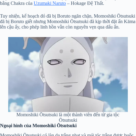
bằng Chakra của
Uzumaki Naruto
– Hokage Đệ Thất.
Tuy nhiện, kế hoạch đó đã bị Boruto ngăn chặn, Momoshiki Ōtsutsuki
đã bị Boruto giết nhưng Momoshiki Ōtsutsuki đã kịp thời đặt ấn Kāma
lên cậu ấy, cho phép linh hồn vẫn còn nguyên vẹn qua dấu ấn.
Momoshiki Ōtsutsuki là một thành viên đến từ gia tộc
Ōtsutsuki
Ngoại hình của Momoshiki Ōtsutsuki
Momoshiki Ōtsutsuki có làn da trắng nhạt và mái tóc trắng được buộc