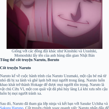
Giống với các đồng đội khác như Kinshiki và Urashiki,
Momoshiki lấy tên của anh hùng dân gian Nhật Bản
Tổng thể cốt truyện Naruto, Boruto
Cốt truyện Naruto
Naruto kể về cuộc hành trình của Naruto Uzumaki, một cậu bé mà từ
nhỏ đã bị xa lánh và ghẻ lạnh bởi mọi người trong làng. Naruto luôn
khao khát trở thành Hokage để được mọi người tôn trọng. Naruto là
vật chủ Cửu Vĩ, một con quái vật đã phá hủy làng Lá khi xưa nên cậu
luôn bị mọi người tránh xa.
Sau đó, Naruto đã tham gia lớp ninja và kết bạn với Sasuke Uchiha và
Sakura Haruno
. Cốt truyện chính xoay quanh việc Naruto phấn đấu để