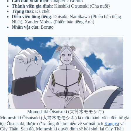
Lần đầu xuất hiện
: Chapter 2 Boruto
Thành viên gia đình
: Kinshiki Ōtsutsuki (Cha nuôi)
Trạng thái
: Đã chết
Diễn viên lồng tiếng
: Daisuke Namikawa (Phiên bản tiếng
Nhật), Xander Mobus (Phiên bản tiếng Anh)
Nhân vật của
: Boruto
Momoshiki Ōtsutsuki (大筒木モモシキ)
Momoshiki Ōtsutsuki (大筒木モモシキ) là một thành viên đến từ gia
tộc Ōtsutsuki, được cử xuống để tìm hiểu về sự mất tích
Kaguya
và
Cây Thần. Sau đó, Momoshiki quyết định sẽ hồi sinh lại Cây Thần