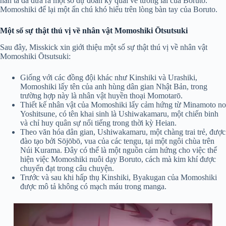
hắn ta đã đưa ra một số dự đoán kỳ quái về tương lai của Boruto.
Momoshiki để lại một ấn chú khó hiểu trên lòng bàn tay của Boruto.
Một số sự thật thú vị về nhân vật Momoshiki Ōtsutsuki
Sau đây, Misskick xin giới thiệu một số sự thật thú vị về nhân vật
Momoshiki Ōtsutsuki:
Giống với các đồng đội khác như Kinshiki và Urashiki,
Momoshiki lấy tên của anh hùng dân gian Nhật Bản, trong
trường hợp này là nhân vật huyền thoại Momotarō.
Thiết kế nhân vật của Momoshiki lấy cảm hứng từ Minamoto no
Yoshitsune, có tên khai sinh là Ushiwakamaru, một chiến binh
và chỉ huy quân sự nổi tiếng trong thời kỳ Heian.
Theo văn hóa dân gian, Ushiwakamaru, một chàng trai trẻ, được
đào tạo bởi Sōjōbō, vua của các tengu, tại một ngôi chùa trên
Núi Kurama. Đây có thể là một nguồn cảm hứng cho việc thể
hiện việc Momoshiki nuôi dạy Boruto, cách mà kim khí được
chuyển đạt trong câu chuyện.
Trước và sau khi hấp thụ Kinshiki, Byakugan của Momoshiki
được mô tả không có mạch máu trong manga.