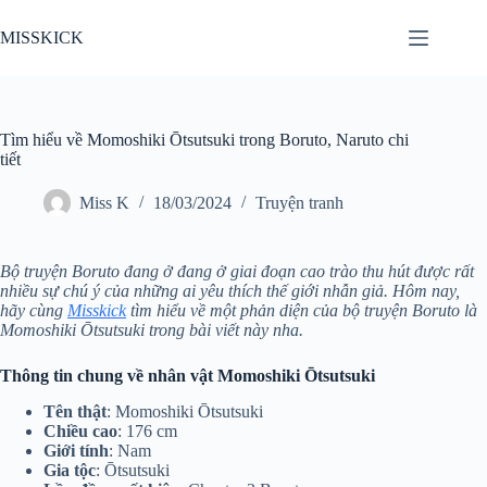
Chuyển
đến
MISSKICK
phần
nội
dung
Tìm hiểu về Momoshiki Ōtsutsuki trong Boruto, Naruto chi
tiết
Miss K
18/03/2024
Truyện tranh
Bộ truyện Boruto đang ở đang ở giai đoạn cao trào thu hút được rất
nhiều sự chú ý của những ai yêu thích thế giới nhẫn giả. Hôm nay,
hãy cùng
Misskick
tìm hiểu về một phản diện của bộ truyện Boruto là
Momoshiki Ōtsutsuki trong bài viết này nha.
Thông tin chung về nhân vật Momoshiki Ōtsutsuki
Tên thật
: Momoshiki Ōtsutsuki
Chiều cao
: 176 cm
Giới tính
: Nam
Gia tộc
: Ōtsutsuki