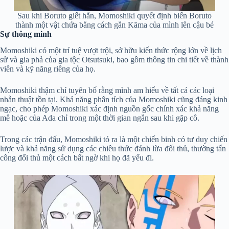
Sau khi Boruto giết hắn, Momoshiki quyết định biến Boruto
thành một vật chứa bằng cách gắn Kāma của mình lên cậu bé
Sự thông minh
Momoshiki có một trí tuệ vượt trội, sở hữu kiến thức rộng lớn về lịch
sử và gia phả của gia tộc Ōtsutsuki, bao gồm thông tin chi tiết về thành
viên và kỹ năng riêng của họ.
Momoshiki thậm chí tuyên bố rằng mình am hiểu về tất cả các loại
nhẫn thuật tồn tại. Khả năng phân tích của Momoshiki cũng đáng kinh
ngạc, cho phép Momoshiki xác định nguồn gốc chính xác khả năng
mê hoặc của Ada chỉ trong một thời gian ngắn sau khi gặp cô.
Trong các trận đấu, Momoshiki tỏ ra là một chiến binh có tư duy chiến
lược và khả năng sử dụng các chiêu thức đánh lừa đối thủ, thường tấn
công đối thủ một cách bất ngờ khi họ đã yếu đi.