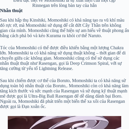
Điều đặc biệt về Momoshiki là sự xuất hiện của một cặp
Rinnegan trên lòng bàn tay của hắn
Nhẫn thuật
Sau khi hấp thụ Kinshiki, Momoshiki có khả năng tạo ra vũ khí màu
đỏ rực rỡ, mà Momoshiki sử dụng để cắt đứt Cây Thần trên không
gian của mình. Momoshiki cũng thể hiện sự am hiểu về thuật phong ấn
bằng cách phá bỏ và kéo Kurama ra khỏi cơ thể Naruto.
Tóc của Momoshiki có thể được điều khiển bằng một lượng Chakra
lớn. Momoshiki ta có khả năng sử dụng thuật không – thời gian để di
chuyển giữa các không gian. Momoshiki cũng có thể sử dụng các
nhẫn thuật thuật như Rasengan, gọi là Deep Crimson Spiral, với sự
tăng cường từ yếu tố Lightning Release.
Sau khi chiếm được cơ thể của Boruto, Momoshiki ta có khả năng sử
dụng toàn bộ nhẫn thuật của Boruto,. Momoshiki còn có khả năng làm
tăng kích thước và sức mạnh của Rasengan và sử dụng kỹ thuật mạnh
mẽ được gọi là Ultra-Big Ball Rasengan để dễ dàng đánh bại Boro.
Ngoài ra, Momoshiki đã phát triển một biến thể xa xôi của Rasengan
được gọi là Đạn xoắn ốc.