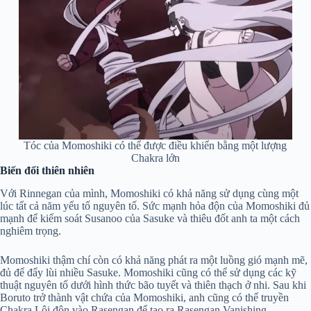
Tóc của Momoshiki có thể được điều khiển bằng một lượng
Chakra lớn
Biến đổi thiên nhiên
Với Rinnegan của mình, Momoshiki có khả năng sử dụng cùng một
lúc tất cả năm yếu tố nguyên tố. Sức mạnh hỏa độn của Momoshiki đủ
mạnh để kiểm soát Susanoo của Sasuke và thiêu đốt anh ta một cách
nghiêm trọng.
Momoshiki thậm chí còn có khả năng phát ra một luồng gió mạnh mẽ,
đủ để đẩy lùi nhiều Sasuke. Momoshiki cũng có thể sử dụng các kỹ
thuật nguyên tố dưới hình thức bão tuyết và thiên thạch ở nhi. Sau khi
Boruto trở thành vật chứa của Momoshiki, anh cũng có thể truyền
Chakra Lôi độn vào Rasengan để tạo ra Rasengan Vanishing.