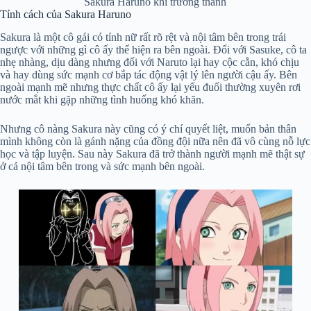
Sakura Haruno khi trưởng thành
Tính cách của Sakura Haruno
Sakura là một cô gái có tính nữ rất rõ rệt và nội tâm bên trong trái
ngược với những gì cô ấy thể hiện ra bên ngoài. Đối với Sasuke, cô ta
nhẹ nhàng, dịu dàng nhưng đối với Naruto lại hay cộc cằn, khó chịu
và hay dùng sức mạnh cơ bắp tác động vật lý lên người cậu ấy. Bên
ngoài mạnh mẽ nhưng thực chất cô ấy lại yếu đuối thường xuyên rơi
nước mắt khi gặp những tình huống khó khăn.
Nhưng cô nàng Sakura này cũng có ý chí quyết liệt, muốn bản thân
mình không còn là gánh nặng của đồng đội nữa nên đã vô cùng nỗ lực
học và tập luyện. Sau này Sakura đã trở thành người mạnh mẽ thật sự
ở cả nội tâm bên trong và sức mạnh bên ngoài.