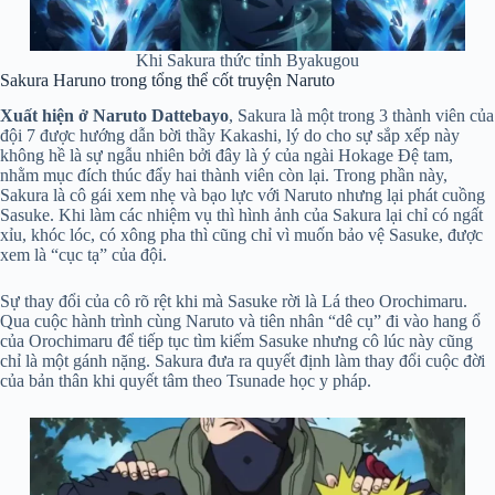
Khi Sakura thức tỉnh Byakugou
Sakura Haruno trong tổng thể cốt truyện Naruto
Xuất hiện ở Naruto Dattebayo
, Sakura là một trong 3 thành viên của
đội 7 được hướng dẫn bời thầy Kakashi, lý do cho sự sắp xếp này
không hề là sự ngẫu nhiên bởi đây là ý của ngài Hokage Đệ tam,
nhằm mục đích thúc đẩy hai thành viên còn lại. Trong phần này,
Sakura là cô gái xem nhẹ và bạo lực với Naruto nhưng lại phát cuồng
Sasuke. Khi làm các nhiệm vụ thì hình ảnh của Sakura lại chỉ có ngất
xỉu, khóc lóc, có xông pha thì cũng chỉ vì muốn bảo vệ Sasuke, được
xem là “cục tạ” của đội.
Sự thay đổi của cô rõ rệt khi mà Sasuke rời là Lá theo Orochimaru.
Qua cuộc hành trình cùng Naruto và tiên nhân “dê cụ” đi vào hang ổ
của Orochimaru để tiếp tục tìm kiếm Sasuke nhưng cô lúc này cũng
chỉ là một gánh nặng. Sakura đưa ra quyết định làm thay đổi cuộc đời
của bản thân khi quyết tâm theo Tsunade học y pháp.