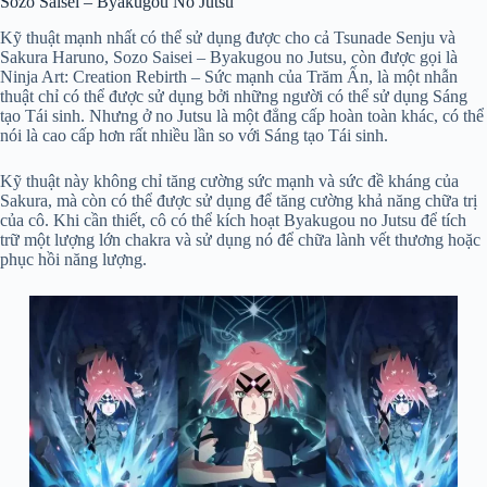
Sozo Saisei – Byakugou No Jutsu
Kỹ thuật mạnh nhất có thể sử dụng được cho cả Tsunade Senju và
Sakura Haruno, Sozo Saisei – Byakugou no Jutsu, còn được gọi là
Ninja Art: Creation Rebirth – Sức mạnh của Trăm Ấn, là một nhẫn
thuật chỉ có thể được sử dụng bởi những người có thể sử dụng Sáng
tạo Tái sinh. Nhưng ở no Jutsu là một đẳng cấp hoàn toàn khác, có thể
nói là cao cấp hơn rất nhiều lần so với Sáng tạo Tái sinh.
Kỹ thuật này không chỉ tăng cường sức mạnh và sức đề kháng của
Sakura, mà còn có thể được sử dụng để tăng cường khả năng chữa trị
của cô. Khi cần thiết, cô có thể kích hoạt Byakugou no Jutsu để tích
trữ một lượng lớn chakra và sử dụng nó để chữa lành vết thương hoặc
phục hồi năng lượng.