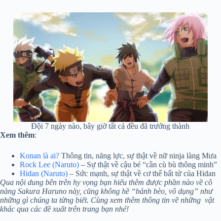
Đội 7 ngày nào, bây giờ tất cả đều đã trưởng thành
Xem thêm
:
Konan là ai?
Thông tin, năng lực, sự thật về nữ ninja làng Mưa
Rock Lee (Naruto)
– Sự thật về cậu bé “cần cù bù thông minh”
Hidan (Naruto)
– Sức mạnh, sự thật về cơ thể bất tử của Hidan
Qua nội dung bên trên hy vọng bạn hiểu thêm được phần nào về cô
nàng Sakura Haruno này, cũng không hề “bánh bèo, vô dụng” như
những gì chúng ta từng biết. Cùng xem thêm thông tin về những vật
khác qua các đề xuất trên trang bạn nhé!