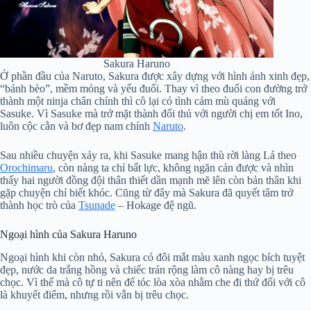
Sakura Haruno
Ở phần đầu của Naruto, Sakura được xây dựng với hình ảnh xinh đẹp,
“bánh bèo”, mềm mỏng và yếu đuối. Thay vì theo đuổi con đường trở
thành một ninja chân chính thì cô lại có tình cảm mù quáng với
Sasuke. Vì Sasuke mà trở mặt thành đối thủ với người chị em tốt Ino,
luôn cộc cằn và bơ đẹp nam chính
Naruto
.
Sau nhiều chuyện xảy ra, khi Sasuke mang hận thù rời làng Lá theo
Orochimaru
, còn nàng ta chỉ bất lực, không ngăn cản được và nhìn
thấy hai người đồng đội thân thiết dần mạnh mẽ lên còn bản thân khi
gặp chuyện chỉ biết khóc. Cũng từ đây mà Sakura đã quyết tâm trở
thành học trò của
Tsunade
– Hokage đệ ngũ.
Ngoại hình của Sakura Haruno
Ngoại hình khi còn nhỏ, Sakura có đôi mắt màu xanh ngọc bích tuyệt
đẹp, nước da trắng hồng và chiếc trán rộng làm cô nàng hay bị trêu
chọc. Vì thế mà cô tự ti nên để tóc lòa xòa nhằm che đi thứ đối với cô
là khuyết điểm, nhưng rồi vẫn bị trêu chọc.