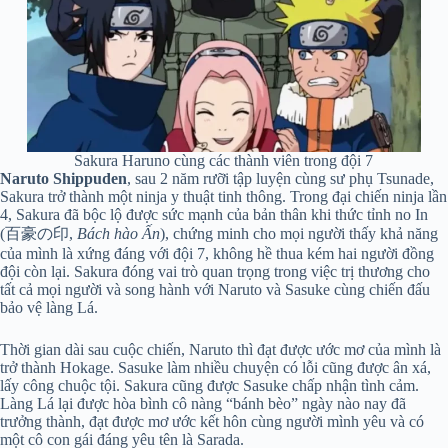
Sakura Haruno cùng các thành viên trong đội 7
Naruto Shippuden
, sau 2 năm rưỡi tập luyện cùng sư phụ Tsunade,
Sakura trở thành một ninja y thuật tinh thông. Trong đại chiến ninja lần
4, Sakura đã bộc lộ được sức mạnh của bản thân khi thức tỉnh no In
(百豪の印,
Bách hào Ấn
), chứng minh cho mọi người thấy khả năng
của mình là xứng đáng với đội 7, không hề thua kém hai người đồng
đội còn lại. Sakura đóng vai trò quan trọng trong việc trị thương cho
tất cả mọi người và song hành với Naruto và Sasuke cùng chiến đấu
bảo vệ làng Lá.
Thời gian dài sau cuộc chiến, Naruto thì đạt được ước mơ của mình là
trở thành Hokage. Sasuke làm nhiều chuyện có lỗi cũng được ân xá,
lấy công chuộc tội. Sakura cũng được Sasuke chấp nhận tình cảm.
Làng Lá lại được hòa bình cô nàng “bánh bèo” ngày nào nay đã
trưởng thành, đạt được mơ ước kết hôn cùng người mình yêu và có
một cô con gái đáng yêu tên là Sarada.