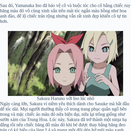
Sau đó, Yamanaka Ino đã bảo vệ cô và buộc tóc cho cô bằng chiếc ruy
băng màu đỏ vô cùng xinh xắn trên mái tóc ngắn màu hồng như hoa
anh đào, để lộ chiếc trán rộng nhưng vẫn rất xinh đẹp khiến cô tự tin
hơn.
Sakura Haruno với Ino lúc nhỏ
Ngày càng lớn, Sakura vì niềm yêu thích dành cho Sasuke mà bắt đầu
để tóc dài. Mọi người thường thấy cô trong trang phục quần ngố bên
trong và mặc chiếc áo màu đỏ nửa hiện đại, nửa lại trông giống như
sườn xám của Trung Hoa. Lúc này, Sakura đã trở thành một ninja hạ
đẳng rồi nên chiếc băng đô màu đỏ khi bé được thay bằng băng đeo
trán có ký hiệu của làng Lá và mang một đôi dép hở mũi màu xanh