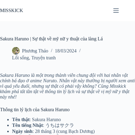
Chuyển
đến
MISSKICK
phần
nội
dung
Sakura Haruno | Sự thật về mỹ nữ y thuật của làng Lá
Phương Thảo
18/03/2024
Lối sống
,
Truyện tranh
Sakura Haruno là một trong thành viên chung đội với hai nhân vật
chính bá đạo ở anime Naruto. Nhân vật này thường bị người xem anti
vì quá yếu đuối, nhưng sự thật có phải vậy không? Cùng Misskick
khám phá tất tần tật về thông tin lý lịch và sự thật về vị mỹ nữ y thật
này nhé!
Thông tin lý lịch của Sakura Haruno
Tên thật
: Sakura Haruno
Tên tiếng Nhật
: うちはサクラ
Ngày sinh
: 28 tháng 3 (cung Bạch Dương)