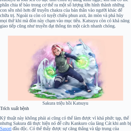
phân chia tế bào trong cơ thể ra một số lượng lớn hình thành những
con sên nhỏ hơn để truyền chakra của bản thân vào người khác để
chữa trị. Ngoài ra còn có tuyệt chiêu phun axit, ăn mòn và phá hủy
mọi thứ khi mà đòn này chạm vào mục tiêu. Katsuyu còn có khả năng
giao tiếp cũng như truyền đạt thông tin một cách nhanh chóng.
Sakura triệu hồi Katsuyu
Trích xuất bệnh
Kỹ thuật này không phải ai cũng có thể làm được vì khá phức tạp, thế
nhưng Sakura đã thực hiện nó để cứu Kankuro của làng Cát khi anh bị
Sasori
đầu độc. Có thể thấy được sự căng thẳng và tập trung của