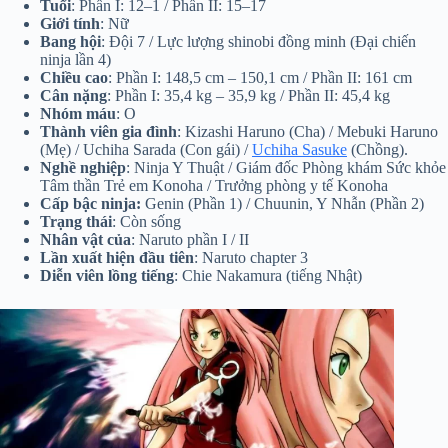
Tuổi
: Phần I: 12–1 / Phần II: 15–17
Giới tính
: Nữ
Bang hội
: Đội 7 / Lực lượng shinobi đồng minh (Đại chiến
ninja lần 4)
Chiều cao
: Phần I:
148,5 cm
–
150,1 cm /
Phần II:
161 cm
Cân nặng
: Phần I:
35,4 kg
–
35,9 kg /
Phần II:
45,4 kg
Nhóm máu
: O
Thành viên gia đình
: Kizashi Haruno (Cha) / Mebuki Haruno
(Mẹ) / Uchiha Sarada (Con gái) /
Uchiha Sasuke
(Chồng).
Nghề nghiệp
: Ninja Y Thuật / Giám đốc Phòng khám Sức khỏe
Tâm thần Trẻ em Konoha / Trưởng phòng y tế Konoha
Cấp bậc ninja:
Genin (Phần 1) / Chuunin, Y Nhẫn (Phần 2)
Trạng thái
: Còn sống
Nhân vật của
: Naruto phần I / II
Lần xuất hiện đầu tiên
: Naruto chapter 3
Diễn viên lồng tiếng
: Chie Nakamura (
tiếng Nhật
)