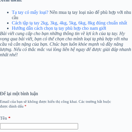
Tạ tay có mấy loại?
Nên mua tạ tay loại nào để phù hợp với nhu
cầu
Cách tập tạ tay 2kg, 3kg, 4kg, 5kg, 6kg, 8kg đúng chuẩn nhất
Hướng dẫn cách chọn tạ tay phù hợp cho nam giới
Bài viết cung cấp cho bạn những thông tin về lợi ích của tạ tay. Hy
vọng qua bài viết, bạn có thể chọn cho mình loại tạ phù hợp với nhu
cầu và cân nặng của bạn. Chúc bạn luôn khỏe mạnh và đầy năng
lượng. Nếu có thắc mắc vui lòng liên hệ ngay để được giải đáp nhanh
nhất nhé!
Để lại một bình luận
Email của bạn sẽ không được hiển thị công khai.
Các trường bắt buộc
được đánh dấu
*
Tên
*