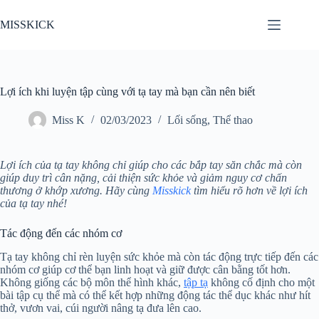
Chuyển
đến
MISSKICK
phần
nội
dung
Lợi ích khi luyện tập cùng với tạ tay mà bạn cần nên biết
Miss K
02/03/2023
Lối sống
,
Thể thao
Lợi ích của tạ tay không chỉ giúp cho các bắp tay săn chắc mà còn
giúp duy trì cân nặng, cải thiện sức khỏe và giảm nguy cơ chấn
thương ở khớp xương. Hãy cùng
Misskick
tìm hiểu rõ hơn về lợi ích
của tạ tay nhé!
Tác động đến các nhóm cơ
Tạ tay không chỉ rèn luyện sức khỏe mà còn tác động trực tiếp đến các
nhóm cơ giúp cơ thể bạn linh hoạt và giữ được cân bằng tốt hơn.
Không giống các bộ môn thể hình khác,
tập tạ
không cố định cho một
bài tập cụ thể mà có thể kết hợp những động tác thể dục khác như hít
thở, vươn vai, cúi người nâng tạ đưa lên cao.