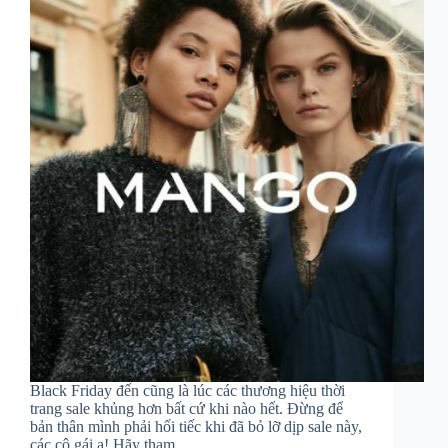
Black Friday đến cũng là lúc các thương hiệu thời
trang sale khủng hơn bất cứ khi nào hết. Đừng để
bản thân mình phải hối tiếc khi đã bỏ lỡ dịp sale này,
các cô gái ạ! Hãy tham…