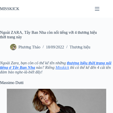
Chuyển
đến
MISSKICK
phần
nội
dung
Ngoài ZARA, Tây Ban Nha còn nổi tiếng với 4 thương hiệu
thời trang này
Phương Thảo
18/09/2022
Thương hiệu
Ngoài Zara, bạn còn có thể kể tên những
thương hiệu thời trang nổi
tiếng ở Tây Ban Nha
nào? Riêng
Misskick
thì có thể kể đến 4 cái tên
đảm bảo nghe-là-biết đấy!
Massimo Dutti