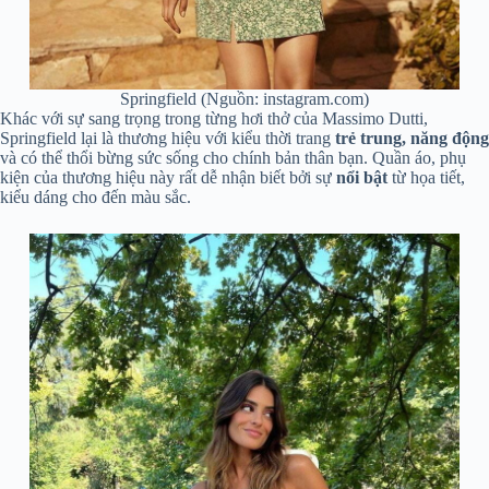
Springfield (Nguồn: instagram.com)
Khác với sự sang trọng trong từng hơi thở của Massimo Dutti,
Springfield lại là thương hiệu với kiểu thời trang
trẻ trung, năng động
và có thể thổi bừng sức sống cho chính bản thân bạn. Quần áo, phụ
kiện của thương hiệu này rất dễ nhận biết bởi sự
nổi bật
từ họa tiết,
kiểu dáng cho đến màu sắc.