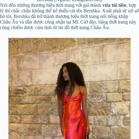
Nói đến những thương hiệu thời trang với giá thành
vừa túi tiền
, hợp
lý thì chắc chắn không thể kể thiếu cái tên Bershka. Xuất phát từ xứ sở
bò tót, Bershka đã trở thành thương hiệu thời trang nổi tiếng khắp
Châu Âu và dần được công nhận tại Mĩ. Giờ đây, hãng thời trang này
cũng chiếm được cảm tình từ tín đồ thời trang Châu Âu.