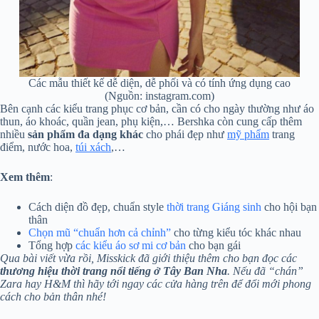
Các mẫu thiết kế dễ diện, dễ phối và có tính ứng dụng cao
(Nguồn: instagram.com)
Bên cạnh các kiểu trang phục cơ bản, cần có cho ngày thường như áo
thun, áo khoác, quần jean, phụ kiện,… Bershka còn cung cấp thêm
nhiều
sản phẩm đa dạng khác
cho phái đẹp như
mỹ phẩm
trang
điểm, nước hoa,
túi xách
,…
Xem thêm
:
Cách diện đồ đẹp, chuẩn style
thời trang Giáng sinh
cho hội bạn
thân
Chọn mũ “chuẩn hơn cả chỉnh”
cho từng kiểu tóc khác nhau
Tổng hợp
các kiểu áo sơ mi cơ bản
cho bạn gái
Qua bài viết vừa rồi, Misskick đã giới thiệu thêm cho bạn đọc các
thương hiệu thời trang nổi tiếng ở Tây Ban Nha
. Nếu đã “chán”
Zara hay H&M thì hãy tới ngay các cửa hàng trên để đổi mới phong
cách cho bản thân nhé!