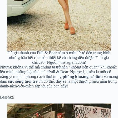
Dù giá thành của Pull & Bear nằm ở mức từ rẻ đến trung bình
nhưng hầu hết các mẫu thiết kế của hãng đều được đánh giá
khá cao (Nguồn: instagram.com)
Nhưng không vì thế mà chúng ta trở nên “không liên quan” khi khoác
lên mình những bộ cánh của Pull & Bear. Ngược lại, nếu là một cô
nàng yêu thích phong cách thời trang
phóng khoáng, cá tính
và mang
đậm
sức sống tuổi trẻ
thì có thể, đây sẽ là một thương hiệu nằm trong
danh-sách-yêu-thích sắp tới của bạn đấy!
Bershka