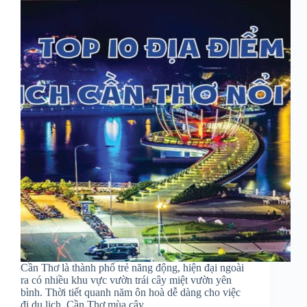
Cần Thơ là thành phố trẻ năng động, hiện đại ngoài
ra có nhiều khu vực vườn trái cây miệt vườn yên
bình. Thời tiết quanh năm ôn hoà dễ dàng cho việc
đi du lịch. Cần Thơ mùa cây…