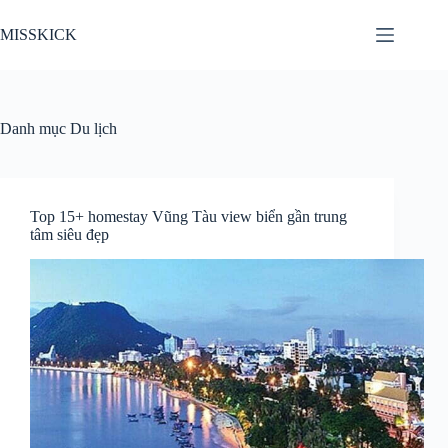
Chuyển
đến
MISSKICK
phần
nội
dung
Danh mục
Du lịch
Top 15+ homestay Vũng Tàu view biển gần trung
tâm siêu đẹp