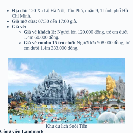
Địa chỉ:
120 Xa Lộ Hà Nội, Tân Phú, quận 9, Thành phố Hồ
Chí Minh.
Giờ mở cửa:
07:30 đến 17:00 giờ.
Giá vé:
Giá vé khách lẻ:
Người lớn 120.000 đồng, trẻ em dưới
1.4m 60.000 đồng.
Giá vé combo 15 trò chơi:
Người lớn 508.000 đồng, trẻ
em dưới 1.4m 333.000 đồng.
Khu du lịch Suối Tiên
Công viên Landmark