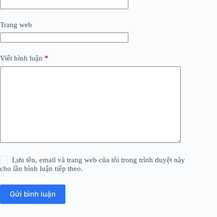
Trang web
Viết bình luận
*
Lưu tên, email và trang web của tôi trong trình duyệt này
cho lần bình luận tiếp theo.
Gửi bình luận