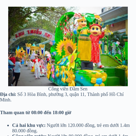
Công viên Đầm Sen
Địa chỉ:
Số 3 Hòa Bình, phường 3, quận 11, Thành phố Hồ Chí
Minh.
Tham quan từ 08:00 đến 18:00 giờ
Cả hai khu vực:
Người lớn 120.000 đồng, trẻ em dưới 1.4m
80.000 đồng.