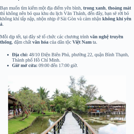
Bạn muốn tìm kiếm một địa điểm yên bình,
trong xanh
,
thoáng mát
thì không nên bỏ qua khu du lịch Văn Thánh, đến đây, bạn sẽ rời bỏ
không khí tấp nập, nhộn nhịp ở Sài Gòn và cảm nhận
không khí yên
ả
.
Mỗi dịp tết, tại đây sẽ tổ chức các chương trình
văn nghệ truyền
thống
, đậm chất
văn hóa
của dân tộc
Việt Nam
ta.
Địa chỉ:
48/10 Điện Biên Phủ, phường 22, quận Bình Thạnh,
Thành phố Hồ Chí Minh.
Giờ mở cửa:
09:00 đến 17:00 giờ.