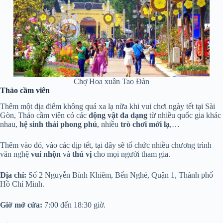
Chợ Hoa xuân Tao Đàn
Thảo cầm viên
Thêm một địa điểm không quá xa lạ nữa khi vui chơi ngày tết tại Sài
Gòn, Thảo cầm viên có các
động vật đa dạng
từ nhiều quốc gia khác
nhau,
hệ sinh thái phong phú
, nhiều
trò chơi mới lạ
,…
Thêm vào đó, vào các dịp tết, tại đây sẽ tổ chức nhiều chương trình
văn nghệ
vui nhộn
và
thú vị
cho mọi người tham gia.
Địa chỉ:
Số 2 Nguyễn Bỉnh Khiêm, Bến Nghé, Quận 1, Thành phố
Hồ Chí Minh.
Giờ mở cửa:
7:00 đến 18:30 giờ.