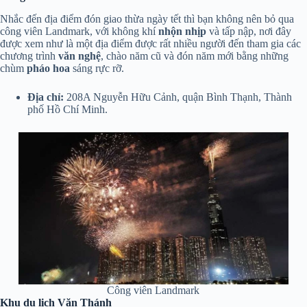
Nhắc đến địa điểm đón giao thừa ngày tết thì bạn không nên bỏ qua
công viên Landmark, với không khí
nhộn nhịp
và tấp nập, nơi đây
được xem như là một địa điểm được rất nhiều người đến tham gia các
chương trình
văn nghệ
, chào năm cũ và đón năm mới bằng những
chùm
pháo hoa
sáng rực rỡ.
Địa chỉ:
208A Nguyễn Hữu Cảnh, quận Bình Thạnh, Thành
phố Hồ Chí Minh.
Công viên Landmark
Khu du lịch Văn Thánh