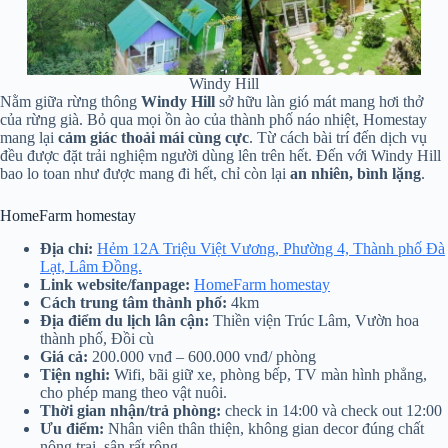
Windy Hill
Nằm giữa rừng thông
Windy Hill
sở hữu làn gió mát mang hơi thở
của rừng già. Bỏ qua mọi ồn ào của thành phố náo nhiệt, Homestay
mang lại
cảm giác thoải mái cùng cực
. Từ cách bài trí đến dịch vụ
đều được đặt trải nghiệm người dùng lên trên hết. Đến với Windy Hill
bao lo toan như được mang đi hết, chỉ còn lại
an nhiên, bình lặng
.
HomeFarm homestay
Địa chỉ:
Hẻm 12A Triệu Việt Vương, Phường 4, Thành phố Đà
Lạt, Lâm Đồng.
Link website/fanpage:
HomeFarm homestay
Cách trung tâm thành phố:
4km
Địa điểm du lịch lân cận:
Thiền viện Trúc Lâm, Vườn hoa
thành phố, Đồi cù
Giá cả:
200.000 vnđ – 600.000 vnđ/ phòng
Tiện nghi:
Wifi, bãi giữ xe, phòng bếp, TV màn hình phẳng,
cho phép mang theo vật nuôi.
Thời gian nhận/trả phòng:
check in 14:00 và check out 12:00
Ưu điểm:
Nhân viên thân thiện, không gian decor đúng chất
nông trại, sân rất rộng.