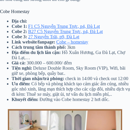
Cobe Homestay
Địa chỉ:
Cobe 1:
F1 C5 Nguyễn Trung Trực, p4, Đà Lạt
Cobe 2:
B27 C5 Nguyễn Trung Trực, p4, Đà Lạt
Cobe 3:
27 Nguyễn Trãi, p9, Đà Lạt
Link website/fanpage:
Cobe – homestay
Cách trung tâm thành phố:
3km
Địa điểm du lịch lân cận:
Hồ Xuân Hương, Ga Đà Lạt, Chợ
Đà Lạt,…
Giá cả:
300.000 – 600.000/ đêm
Tiện nghi:
Deluxe Double Room, Sky Room (VIP), Wifi, bãi
giữ xe, phòng bếp, quầy bar..
Thời gian nhận/trả phòng:
check in 14:00 và check out 12:00
Ưu điểm:
Có bếp và phòng khách tạo cảm giác ấm cúng, nhiều
góc nhỏ xinh, lãng mạn thích hợp cho các cặp đôi, nhiều dịch vụ
đi kèm: Thuê xe máy, giặt ủi, tư vấn du lịch miễn phí,..
Khuyết điểm:
Đường vào Cobe homestay 2 hơi dốc.