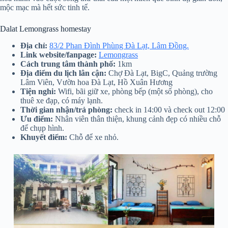
mộc mạc mà hết sức tinh tế.
Dalat Lemongrass homestay
Địa chỉ:
83/2 Phan Đình Phùng Đà Lạt, Lâm Đồng.
Link website/fanpage:
Lemongrass
Cách trung tâm thành phố:
1km
Địa điểm du lịch lân cận:
Chợ Đà Lạt, BigC, Quảng trường
Lâm Viên, Vườn hoa Đà Lạt, Hồ Xuân Hương
Tiện nghi:
Wifi, bãi giữ xe, phòng bếp (một số phòng), cho
thuê xe đạp, có máy lạnh.
Thời gian nhận/trả phòng:
check in 14:00 và check out 12:00
Ưu điểm:
Nhân viên thân thiện, khung cảnh đẹp có nhiều chỗ
để chụp hình.
Khuyết điểm:
Chỗ để xe nhỏ.