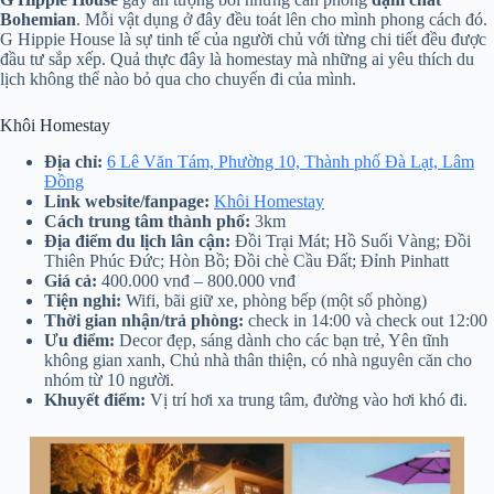
Bohemian
. Mỗi vật dụng ở đây đều toát lên cho mình phong cách đó.
G Hippie House là sự tinh tế của người chủ với từng chi tiết đều được
đầu tư sắp xếp. Quả thực đây là homestay mà những ai yêu thích du
lịch không thể nào bỏ qua cho chuyến đi của mình.
Khôi Homestay
Địa chỉ:
6 Lê Văn Tám, Phường 10, Thành phố Đà Lạt, Lâm
Đồng
Link website/fanpage:
Khôi Homestay
Cách trung tâm thành phố:
3km
Địa điểm du lịch lân cận:
Đồi Trại Mát; Hồ Suối Vàng; Đồi
Thiên Phúc Đức; Hòn Bồ; Đồi chè Cầu Đất; Đỉnh Pinhatt
Giá cả:
400.000 vnđ – 800.000 vnđ
Tiện nghi:
Wifi, bãi giữ xe, phòng bếp (một số phòng)
Thời gian nhận/trả phòng:
check in 14:00 và check out 12:00
Ưu điểm:
Decor đẹp, sáng dành cho các bạn trẻ, Yên tĩnh
không gian xanh, Chủ nhà thân thiện, có nhà nguyên căn cho
nhóm từ 10 người.
Khuyết điểm:
Vị trí hơi xa trung tâm, đường vào hơi khó đi.