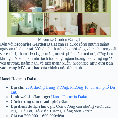
Moonrise Garden Đà Lạt
Đến với
Moonrise Garden Dalat
bạn sẽ được sống những tháng
ngày an nhiên tự tại. Với địa hình trời cho mỗi sáng và chiều trong cái
se se cái lạnh của Đà Lạt, sương mờ về phủ khắp mọi nơi, đứng bên
khung cửa sổ nhâm nhi tách trà nóng, ngắm hoàng hôn cùng người
yêu thương, ngẫm nghĩ về tuổi thanh xuân. Moonrise
như đưa bạn
vào trong MV ca nhạc
của chính cuộc đời mình.
Hanoi Home in Dalat
Địa chỉ:
28A đường Hùng Vương, Phường 10, Thành phố Đà
Lạt.
Link website/fanpage:
Hanoi Home in Dalat
Cách trung tâm thành phố:
3km
Địa điểm du lịch lân cận:
Con đường của những vườn dâu,
BigC Đà Lạt, Hồ xuân Hương, Công viên Yersin
Giá cả:
300.000 – 600.000/đêm