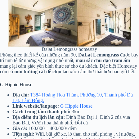
Dalat Lemongrass homestay
Phỏng theo thiết kế của những năm 90,
DaLat Lemongrass
được bày
trí tinh tế từ những vật dụng nhỏ nhất,
màu sắc chủ đạo trầm ấm
mang lại cảm giác yên bình thực sự cho du khách. Đặc biệt Homestay
còn có
mùi hương rất dễ chịu
tạo xúc cảm thư thái hơn bao giờ hết.
G Hippie House
Địa chỉ:
T384 Hoàng Hoa Thám, Phường 10, Thành phố Đà
Lạt, Lâm Đồng.
Link website/fanpage:
G Hippie House
Cách trung tâm thành phố:
3km
Địa điểm du lịch lân cận:
Dinh Bảo Đại 1, Dinh 2 của vua
Bảo Đại, Vườn hoa thành phố, Đồi cù
Giá cả:
100.000 – 400.000/ đêm
Tiện nghi:
Wifi, bãi giữ xe, lò than cho mỗi phòng , vỉ nướng,