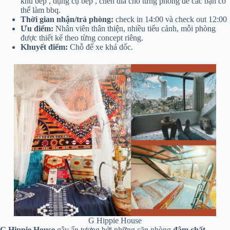
khu bếp , dụng cụ bếp , chén dĩa cho từng phòng để các bạn có
thể làm bbq.
Thời gian nhận/trả phòng:
check in 14:00 và check out 12:00
Ưu điểm:
Nhân viên thân thiện, nhiều tiểu cảnh, mỗi phòng
được thiết kế theo từng concept riêng.
Khuyết điểm:
Chỗ để xe khá dốc.
G Hippie House
G Hippie House
gây ấn tượng bởi những căn phòng
đậm chất