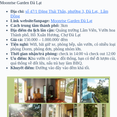
Moonrise Garden Đà Lạt
Địa chỉ:
số 47/1 Đặng Thái Thân, phường 3, Đà Lạt, Lâm
Đồng
Link website/fanpage:
Moonrise Garden Đà Lạt
Cách trung tâm thành phố:
3km
Địa điểm du lịch lân cận:
Quảng trường Lâm Viên, Vườn hoa
Thành phố, Hồ Xuân Hương, Chợ Đà Lạt
Giá cả:
150.000 – 1.000.000/ đêm
Tiện nghi:
Wifi, bãi giữ xe, phòng bếp, sân vườn, có nhiều loại
phòng Dorm, phòng đơn, phòng nhóm lớn.
Thời gian nhận/trả phòng:
check in 14:00 và check out 12:00
Ưu điểm: K
hu vườn có view đồi thông, bạn có thể đi lượm củi,
quả thông về đốt lửa, nấu trà hay làm BBQ.
Khuyết điểm:
Đường vào đây vào đêm khá tối.