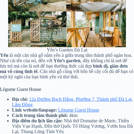
Yên’s Garden Đà Lạt
Yên
là một căn nhà gỗ nằm yên ả giữa trung tâm thành phố ngàn hoa.
Như cái tên của nó, đến với
Yên’s garden
, đây không chỉ là nơi để
lưu trú mà còn là nơi để bạn thưởng thức cái đẹp
bình dị, giản đơn
mà vô cùng tinh tế.
Căn nhà gỗ cùng với bốn bề cây cối đủ để bạn có
một kỳ nghỉ của bạn bình yên và thư thái.
Légume Guest House
Địa chỉ:
12a Đường Bạch Đằng, Phường 7, Thành phố Đà Lạt,
Lâm Đồng
Link website/fanpage:
Légume Guest House
Cách trung tâm thành phố:
4km
Địa điểm du lịch lân cận:
Nhà thờ Domaine de Marie, Thiền
Viện Vạn Hạnh, Đền thờ Quốc Tổ Hùng Vương, Vườn hoa Đà
Lạt, Thung Lũng Tình Yêu