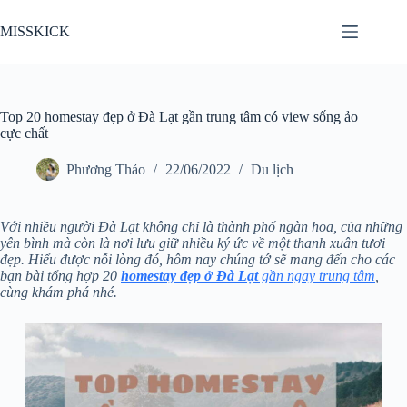
Chuyển
đến
MISSKICK
phần
nội
dung
Top 20 homestay đẹp ở Đà Lạt gần trung tâm có view sống ảo
cực chất
Phương Thảo
22/06/2022
Du lịch
Với nhiều người Đà Lạt không chỉ là thành phố ngàn hoa, của những
yên bình mà còn là nơi lưu giữ nhiều ký ức về một thanh xuân tươi
đẹp. Hiểu được nỗi lòng đó, hôm nay chúng tớ sẽ mang đến cho các
bạn bài tổng hợp 20
homestay đẹp ở Đà Lạt
gần ngay trung tâm
,
cùng khám phá nhé.