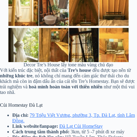
Decor Tre’s House lấy tone màu vàng chủ đạo
Với kiến trúc đặc biệt, nội thất của
Tre’s house
đều được tạo nên từ
những khúc tre
, nó không chỉ mang đến cảm giác thư thái cho du
khách mà còn in đậm dấu ấn của cái tên Tre’s Homestay. Bạn sẽ được
trải nghiệm và
hoà mình hoàn toàn với thiên nhiên
như một thú vui
tao nhã.
Củi Homestay Đà Lạt
Địa chỉ:
79 Triệu Việt Vương, phường 3, Tp. Đà Lạt, tỉnh Lâm
Đồng.
Link website/fanpage:
Đà Lạt Củi HomeStay
Cách trung tâm thành phố:
3km, từ 5 -7 phút đi xe máy