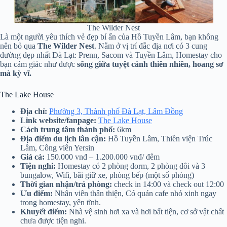
The Wilder Nest
Là một người yêu thích vẻ đẹp bí ẩn của Hồ Tuyền Lâm, bạn không
nên bỏ qua
The Wilder Nest
. Nằm ở vị trí đắc địa nơi có 3 cung
đường đẹp nhất Đà Lạt: Prenn, Sacom và Tuyền Lâm, Homestay cho
bạn cảm giác như được
sống giữa tuyệt cảnh thiên nhiên, hoang sơ
mà kỳ vĩ.
The Lake House
Địa chỉ:
Phường 3, Thành phố Đà Lạt, Lâm Đồng
Link website/fanpage:
The Lake House
Cách trung tâm thành phố:
6km
Địa điểm du lịch lân cận:
Hồ Tuyền Lâm, Thiền viện Trúc
Lâm, Công viên Yersin
Giá cả:
150.000 vnđ – 1.200.000 vnđ/ đêm
Tiện nghi:
Homestay có 2 phòng dorm, 2 phòng đôi và 3
bungalow, Wifi, bãi giữ xe, phòng bếp (một số phòng)
Thời gian nhận/trả phòng:
check in 14:00 và check out 12:00
Ưu điểm:
Nhân viên thân thiện, Có quán cafe nhỏ xinh ngay
trong homestay, yên tĩnh.
Khuyết điểm:
Nhà vệ sinh hơi xa và hơi bất tiện, cơ sở vật chất
chưa được tiện nghi.