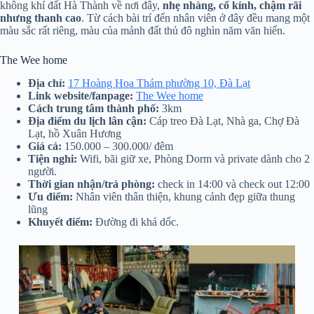
không khí đất Hà Thành về nơi đây,
nhẹ nhàng, cổ kính, chậm rãi
nhưng thanh cao
. Từ cách bài trí đến nhân viên ở đây đều mang một
màu sắc rất riêng, màu của mảnh đất thủ đô nghìn năm văn hiến.
The Wee home
Địa chỉ:
17 Hoàng Hoa Thám phường 10, Đà Lạt
Link website/fanpage:
The Wee home
Cách trung tâm thành phố:
3km
Địa điểm du lịch lân cận:
Cáp treo Đà Lạt, Nhà ga, Chợ Đà
Lạt, hồ Xuân Hương
Giá cả:
150.000 – 300.000/ đêm
Tiện nghi:
Wifi, bãi giữ xe, Phòng Dorm và private dành cho 2
người.
Thời gian nhận/trả phòng:
check in 14:00 và check out 12:00
Ưu điểm:
Nhân viên thân thiện, khung cảnh đẹp giữa thung
lũng
Khuyết điểm:
Đường đi khá dốc.