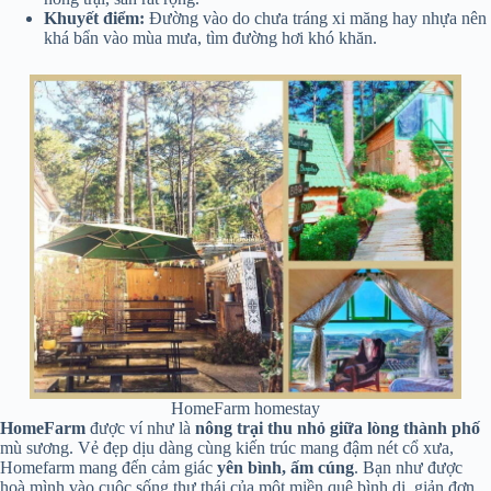
Khuyết điểm:
Đường vào do chưa tráng xi măng hay nhựa nên
khá bẩn vào mùa mưa, tìm đường hơi khó khăn.
HomeFarm homestay
HomeFarm
được ví như là
nông trại thu nhỏ giữa lòng thành phố
mù sương. Vẻ đẹp dịu dàng cùng kiến trúc mang đậm nét cổ xưa,
Homefarm mang đến cảm giác
yên bình, ấm cúng
. Bạn như được
hoà mình vào cuộc sống thư thái của một miền quê bình dị, giản đơn,