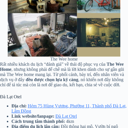
The Wee home
Rất nhiều khách du lịch “đánh giá” về thái độ phục vụ của
The Wee
Home
, nhưng không phải để chê mà là lời khen dành cho sự gần gũi
mà The Wee home mang lại. Từ phối cảnh, bày trí, đến nhân viên và
dịch vụ ở đây
đều được chọn lựa kỹ càng
, nó khiến nơi đây không
chỉ để tá túc mà còn là nơi để giao du, kết bạn, chia sẻ về cuộc đời.
Đà Lạt Otel
Địa chỉ:
Hẻm 75 Hùng Vương, Phường 11, Thành phố Đà Lạt,
Lâm Đồng
Link website/fanpage:
Đà Lạt Otel
Cách trung tâm thành phố:
4km
Địa điểm du lịch lân cận:
Đồi thông hai mộ, Vườn bí ngô