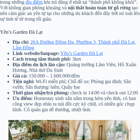
trong những
địa điểm
lưu trú đáng ở nhất tại “thành phố không khói”.
Với không gian phóng khoáng và
nội thất hoàn toàn từ gỗ rừng
tạo
nên cảm giác an yên tự tại cho những du khách đến đây bởi nó toát lên
sự tinh tế từ trong tối giản.
Yên’s Garden Đà Lạt
Địa chỉ:
26A Đường Đống Đa, Phường 3, Thành phố Đà Lạt,
Lâm Đồng
Link website/fanpage:
Yên’s Garden Đà Lạt
Cách trung tâm thành phố:
3km
Địa điểm du lịch lân cận:
Quảng trường Lâm Viên, Hồ Xuân
Hương, Nhà thờ Du Sinh
Giá cả:
150.000 – 1.600.000/đêm
Tiện nghi:
Wi-Fi miễn phí; Chỗ đỗ xe; Phòng gia đình; Sân
vườn; Sân thượng/ hiên; Quầy bar
Thời gian nhận/trả phòng:
check in 14:00 và check out 12:00
Ưu điểm:
Homestay xinh xắn nằm trong hẻm yên tĩnh, có ban
công view đẹp nhìn ra núi đồi cực kỳ chill, có nhiều góc chụp
hình. Cô quản gia dễ thương, nhiệt tình.