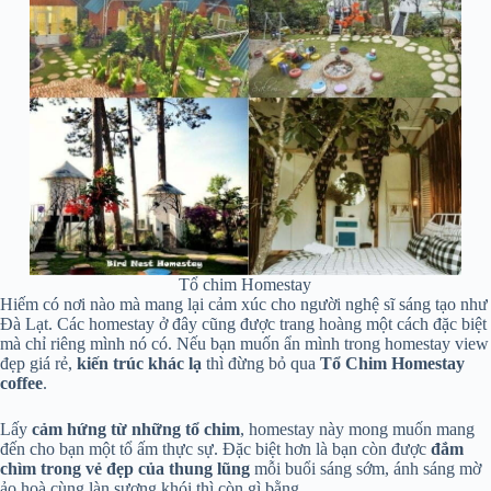
Tổ chim Homestay
Hiếm có nơi nào mà mang lại cảm xúc cho người nghệ sĩ sáng tạo như
Đà Lạt. Các homestay ở đây cũng được trang hoàng một cách đặc biệt
mà chỉ riêng mình nó có. Nếu bạn muốn ẩn mình trong homestay view
đẹp giá rẻ,
kiến trúc khác lạ
thì đừng bỏ qua
Tổ Chim Homestay
coffee
.
Lấy
cảm hứng từ những tổ chim
, homestay này mong muốn mang
đến cho bạn một tổ ấm thực sự. Đặc biệt hơn là bạn còn được
đắm
chìm trong vẻ đẹp của thung lũng
mỗi buổi sáng sớm, ánh sáng mờ
ảo hoà cùng làn sương khói thì còn gì bằng.