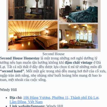
Second House
Second House Homestay
là một trong những nơi nghỉ dưỡng lý
tưởng nếu bạn muốn tận hưởng không khí
đậm chất vintage
ở Đà
Lạt. Tất cả nội thất ở đây đều được lựa chọn tỉ mỉ từ những món đồ
“second hand”
. Mỗi một góc trong nhà đều mang hơi thở của cổ xưa,
ngập tràn ánh nắng, nhẹ nhàng như buổi hoàng hôn mang đi bao lo
toan, mệt nhoài của cuộc sống.
Windy Hill
Địa chỉ:
106 Hùng Vương, Phường 11, Thành phố Đà Lạt,
Lâm Đồng, Việt Nam
Link website/fanpage:
Windy Hill