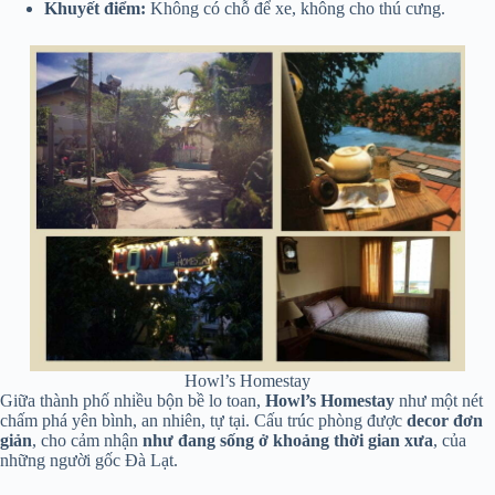
Khuyết điểm:
Không có chỗ để xe, không cho thú cưng.
Howl’s Homestay
Giữa thành phố nhiều bộn bề lo toan,
Howl’s Homestay
như một nét
chấm phá yên bình, an nhiên, tự tại. Cấu trúc phòng được
decor đơn
giản
, cho cảm nhận
như đang sống ở khoảng thời gian xưa
, của
những người gốc Đà Lạt.