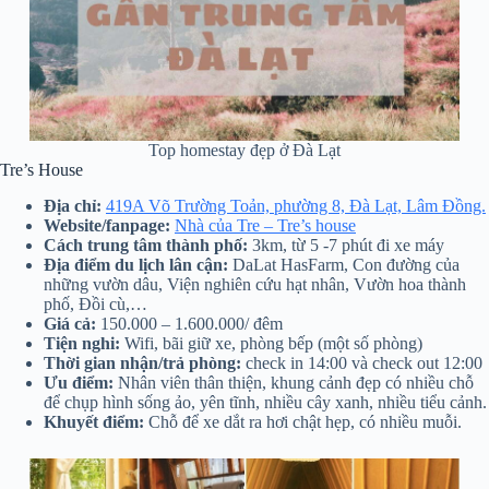
Top homestay đẹp ở Đà Lạt
Tre’s House
Địa chỉ:
419A Võ Trường Toản, phường 8, Đà Lạt, Lâm Đồng.
Website/fanpage:
Nhà của Tre – Tre’s house
Cách trung tâm thành phố:
3km, từ 5 -7 phút đi xe máy
Địa điểm du lịch lân cận:
DaLat HasFarm, Con đường của
những vườn dâu, Viện nghiên cứu hạt nhân, Vườn hoa thành
phố, Đồi cù,…
Giá cả:
150.000 – 1.600.000/ đêm
Tiện nghi:
Wifi, bãi giữ xe, phòng bếp (một số phòng)
Thời gian nhận/trả phòng:
check in 14:00 và check out 12:00
Ưu điểm:
Nhân viên thân thiện, khung cảnh đẹp có nhiều chỗ
để chụp hình sống ảo, yên tĩnh, nhiều cây xanh, nhiều tiểu cảnh.
Khuyết điểm:
Chỗ để xe dắt ra hơi chật hẹp, có nhiều muỗi.