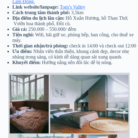
Lâm Đồng.
Link website/fanpage:
Tom’s Valley
Cách trung tâm thành phố:
3,5km
Địa điểm du lịch lân cận:
Hồ Xuân Hương, hồ Than Thở,
Vườn hoa thành phố, Đồi cù.
Giá cả:
250.000 – 550.000/ đêm
Tiện nghi:
Wifi, bãi giữ xe, phòng bếp, ban công, cho thuê xe
máy.
Thời gian nhận/trả phòng:
check in 14:00 và check out 12:00
Ưu điểm:
Nhân viên thân thiện, khung cảnh đẹp, decor nhẹ
nhàng trong sáng, có kính dễ dàng quan sát xung quanh.
Khuyết điểm:
Hướng nắng nên đôi lúc dễ bị nóng.