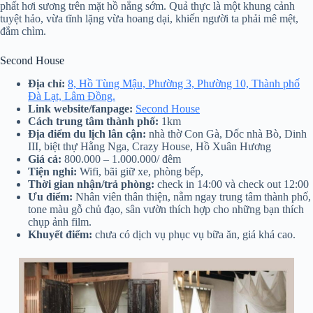
phất hơi sương trên mặt hồ nắng sớm. Quả thực là một khung cảnh
tuyệt hảo, vừa tĩnh lặng vừa hoang dại, khiến người ta phải mê mệt,
đắm chìm.
Second House
Địa chỉ:
8, Hồ Tùng Mậu, Phường 3, Phường 10, Thành phố
Đà Lạt, Lâm Đồng.
Link website/fanpage:
Second House
Cách trung tâm thành phố:
1km
Địa điểm du lịch lân cận:
nhà thờ Con Gà, Dốc nhà Bò, Dinh
III, biệt thự Hằng Nga, Crazy House, Hồ Xuân Hương
Giá cả:
800.000 – 1.000.000/ đêm
Tiện nghi:
Wifi, bãi giữ xe, phòng bếp,
Thời gian nhận/trả phòng:
check in 14:00 và check out 12:00
Ưu điểm:
Nhân viên thân thiện, nằm ngay trung tâm thành phố,
tone màu gỗ chủ đạo, sân vườn thích hợp cho những bạn thích
chụp ảnh film.
Khuyết điểm:
chưa có dịch vụ phục vụ bữa ăn, giá khá cao.