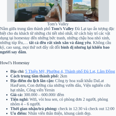
Tom’s Valley
Nằm giữa trung tâm thành phố
Tom’s Valley
Đà Lạt tạo ấn tượng đặc
biệt cho du khách từ những chi tiết nhỏ nhất, từ cách bày trí các vật
dụng tại homestay đến những bức tranh, những chậu hoa nhỏ xinh,
những túp lều,…
tất cả đều rất xinh xắn và đáng yêu
. Không cầu
kỳ, cao sang, mọi thứ nơi đây rất đỗi
bình dị nhưng lại khiến bao
người say đắm
.
Howl’s Homestay
Địa chỉ:
5 Thiện Mỹ, Phường 4, Thành phố Đà Lạt, Lâm Đồng
Cách trung tâm thành phố:
2km
Địa điểm du lịch lân cận:
Công ty hoa xuất khẩu DaLat
HasFarm, Con đường của những vườn dâu, Viện nghiên cứu
hạt nhân, Công viên Yersin
Giá cả:
300.000 – 600.000/ đêm
Tiện nghi:
Wifi, vòi hoa sen, có phòng đơn 2 người, phòng
nhóm 4 – 6 người.
Thời gian nhận/trả phòng:
check in 12:30 và check out 12:00
Ưu điểm:
Nhân viên thân thiện, khung cảnh đẹp.