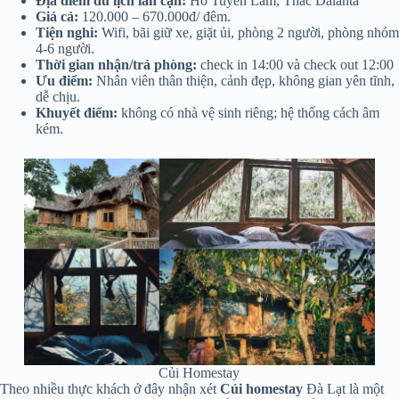
Địa điểm du lịch lân cận:
Hồ Tuyền Lâm, Thác Dalanta
Giá cả:
120.000 – 670.000đ/ đêm.
Tiện nghi:
Wifi, bãi giữ xe, giặt ủi, phòng 2 người, phòng nhóm
4-6 người.
Thời gian nhận/trả phòng:
check in 14:00 và check out 12:00
Ưu điểm:
Nhân viên thân thiện, cảnh đẹp, không gian yên tĩnh,
dễ chịu.
Khuyết điểm:
không có nhà vệ sinh riêng; hệ thống cách âm
kém.
Củi Homestay
Theo nhiều thực khách ở đây nhận xét
Củi homestay
Đà Lạt là một