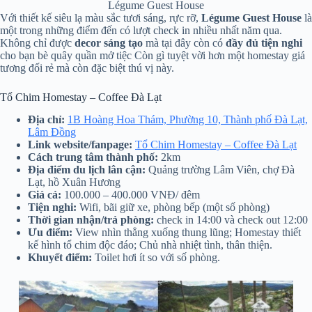
Légume Guest House
Với thiết kế siêu lạ màu sắc tươi sáng, rực rỡ,
Légume Guest House
là
một trong những điểm đến có lượt check in nhiều nhất năm qua.
Không chỉ được
decor sáng tạo
mà tại đây còn có
đầy đủ tiện nghi
cho bạn bè quây quần mở tiệc Còn gì tuyệt vời hơn một homestay giá
tương đối rẻ mà còn đặc biệt thú vị này.
Tổ Chim Homestay – Coffee Đà Lạt
Địa chỉ:
1B Hoàng Hoa Thám, Phường 10, Thành phố Đà Lạt,
Lâm Đồng
Link website/fanpage:
Tổ Chim Homestay – Coffee Đà Lạt
Cách trung tâm thành phố:
2km
Địa điểm du lịch lân cận:
Quảng trường Lâm Viên, chợ Đà
Lạt, hồ Xuân Hương
Giá cả:
100.000 – 400.000 VNĐ/ đêm
Tiện nghi:
Wifi, bãi giữ xe, phòng bếp (một số phòng)
Thời gian nhận/trả phòng:
check in 14:00 và check out 12:00
Ưu điểm:
View nhìn thẳng xuống thung lũng; Homestay thiết
kế hình tổ chim độc đáo; Chủ nhà nhiệt tình, thân thiện.
Khuyết điểm:
Toilet hơi ít so với số phòng.