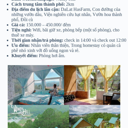
Cách trung tâm thành phố:
2km
Địa điểm du lịch lân cận:
DaLat HasFarm, Con đường của
những vườn dâu, Viện nghiên cứu hạt nhân, Vườn hoa thành
phố, Đồi cù
Giá cả:
150.000 – 450.000/ đêm
Tiện nghi:
Wifi, bãi giữ xe, phòng bếp (một số phòng), cho
thuê xe máy.
Thời gian nhận/trả phòng:
check in 14:00 và check out 12:00
Ưu điểm:
Nhân viên thân thiện, Trong homestay có quán cà
phê nhỏ xinh với đồ uống ngon và rẻ.
Khuyết điểm:
Phòng hơi ẩm.