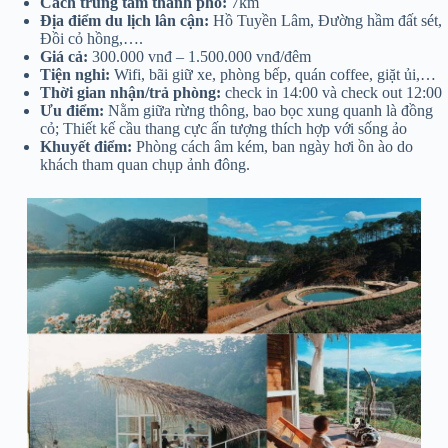
Cách trung tâm thành phố:
7km
Địa điểm du lịch lân cận:
Hồ Tuyền Lâm, Đường hầm đất sét,
Đồi cỏ hồng,….
Giá cả:
300.000 vnđ – 1.500.000 vnđ/đêm
Tiện nghi:
Wifi, bãi giữ xe, phòng bếp, quán coffee, giặt ủi,…
Thời gian nhận/trả phòng:
check in 14:00 và check out 12:00
Ưu điểm:
Nằm giữa rừng thông, bao bọc xung quanh là đồng
cỏ; Thiết kế cầu thang cực ấn tượng thích hợp với sống ảo
Khuyết điểm:
Phòng cách âm kém, ban ngày hơi ồn ào do
khách tham quan chụp ảnh đông.