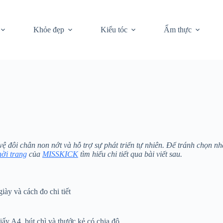
Khỏe đẹp
Kiểu tóc
Ẩm thực
 vệ đôi chân non nớt và hỗ trợ sự phát triển tự nhiên. Để tránh chọn
hời trang
của
MISSKICK
tìm hiểu chi tiết qua bài viết sau.
ày và cách đo chi tiết
ấy A4, bút chì và thước kẻ có chia độ.