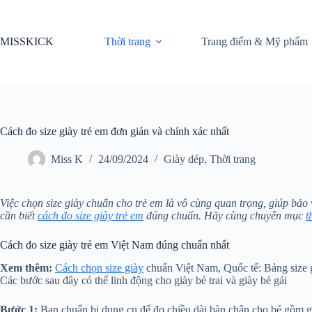
Chuyển
đến
phần
MISSKICK
Thời trang
Trang điểm & Mỹ phẩm
nội
dung
Cách đo size giày trẻ em đơn giản và chính xác nhất
Miss K
24/09/2024
Giày dép
,
Thời trang
Việc chọn size giày chuẩn cho trẻ em là vô cùng quan trọng, giúp bảo
cần biết
cách đo size giày trẻ em
đúng chuẩn. Hãy cùng chuyên mục
t
Cách đo size giày trẻ em Việt Nam đúng chuẩn nhất
Xem thêm:
Cách chọn size giày
chuẩn Việt Nam, Quốc tế: Bảng size gi
Các bước sau đây có thể linh động cho giày bé trai và giày bé gái
Bước 1:
Bạn chuẩn bị dụng cụ để đo chiều dài bàn chân cho bé gồm gi