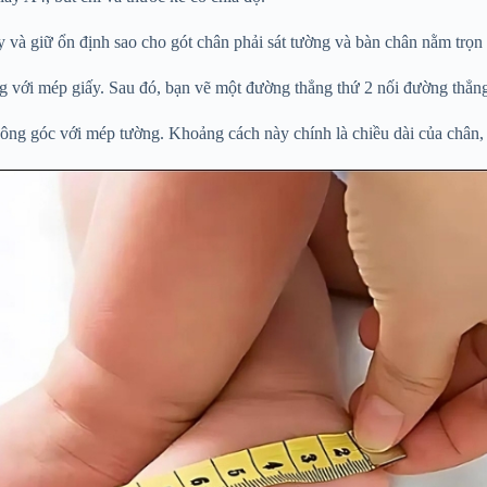
y và giữ ổn định sao cho gót chân phải sát tường và bàn chân nằm trọn 
 với mép giấy. Sau đó, bạn vẽ một đường thẳng thứ 2 nối đường thẳng
ng góc với mép tường. Khoảng cách này chính là chiều dài của chân, 