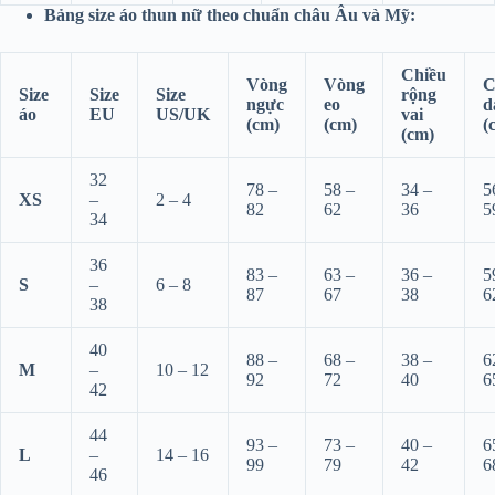
Bảng size áo thun nữ theo chuẩn châu Âu và Mỹ:
Chiều
Vòng
Vòng
C
Size
Size
Size
rộng
ngực
eo
d
áo
EU
US/UK
vai
(cm)
(cm)
(
(cm)
32
78 –
58 –
34 –
5
XS
–
2 – 4
82
62
36
5
34
36
83 –
63 –
36 –
5
S
–
6 – 8
87
67
38
6
38
40
88 –
68 –
38 –
6
M
–
10 – 12
92
72
40
6
42
44
93 –
73 –
40 –
6
L
–
14 – 16
99
79
42
6
46