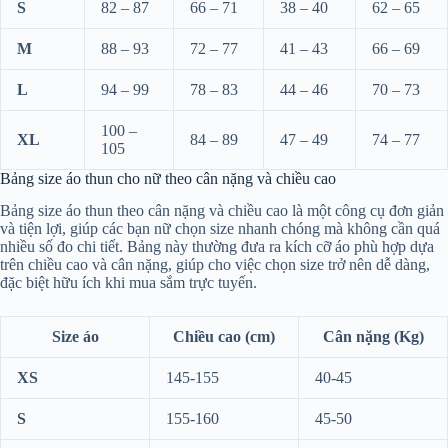
S
82 – 87
66 – 71
38 – 40
62 – 65
M
88 – 93
72 – 77
41 – 43
66 – 69
L
94 – 99
78 – 83
44 – 46
70 – 73
100 –
XL
84 – 89
47 – 49
74 – 77
105
Bảng size áo thun cho nữ theo cân nặng và chiều cao
Bảng size áo thun theo cân nặng và chiều cao là một công cụ đơn giản
và tiện lợi, giúp các bạn nữ chọn size nhanh chóng mà không cần quá
nhiều số đo chi tiết. Bảng này thường đưa ra kích cỡ áo phù hợp dựa
trên chiều cao và cân nặng, giúp cho việc chọn size trở nên dễ dàng,
đặc biệt hữu ích khi mua sắm trực tuyến.
Size áo
Chiều cao (cm)
Cân nặng (Kg)
XS
145-155
40-45
S
155-160
45-50