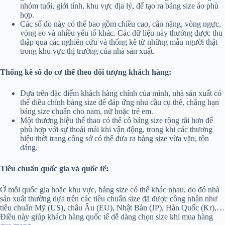
nhóm tuổi, giới tính, khu vực địa lý, để tạo ra bảng size áo phù
hợp.
Các số đo này có thể bao gồm chiều cao, cân nặng, vòng ngực,
vòng eo và nhiều yếu tố khác. Các dữ liệu này thường được thu
thập qua các nghiên cứu và thống kê từ những mẫu người thật
trong khu vực thị trường của nhà sản xuất.
Thống kê số đo cơ thể theo đối tượng khách hàng:
Dựa trên đặc điểm khách hàng chính của mình, nhà sản xuất có
thể điều chỉnh bảng size để đáp ứng nhu cầu cụ thể, chẳng hạn
bảng size chuẩn cho nam, nữ hoặc trẻ em.
Một thương hiệu thể thao có thể có bảng size rộng rãi hơn để
phù hợp với sự thoải mái khi vận động, trong khi các thương
hiệu thời trang công sở có thể đưa ra bảng size vừa vặn, tôn
dáng.
Tiêu chuẩn quốc gia và quốc tế:
Ở mỗi quốc gia hoặc khu vực, bảng size có thể khác nhau, do đó nhà
sản xuất thường dựa trên các tiêu chuẩn size đã được công nhận như
tiêu chuẩn Mỹ (US), châu Âu (EU), Nhật Bản (JP), Hàn Quốc (Kr),…
Điều này giúp khách hàng quốc tế dễ dàng chọn size khi mua hàng