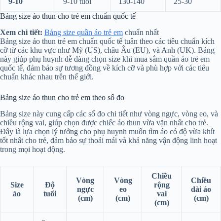
9-10
9-10 tuổi
130-140
25-30
Bảng size áo thun cho trẻ em chuẩn quốc tế
Xem chi tiết:
Bảng size quần áo trẻ em
chuẩn nhất
Bảng size áo thun trẻ em chuẩn quốc tế tuân theo các tiêu chuẩn kích
cỡ từ các khu vực như Mỹ (US), châu Âu (EU), và Anh (UK). Bảng
này giúp phụ huynh dễ dàng chọn size khi mua sắm quần áo trẻ em
quốc tế, đảm bảo sự tương đồng về kích cỡ và phù hợp với các tiêu
chuẩn khác nhau trên thế giới.
Bảng size áo thun cho trẻ em theo số đo
Bảng size này cung cấp các số đo chi tiết như vòng ngực, vòng eo, và
chiều rộng vai, giúp chọn được chiếc áo thun vừa vặn nhất cho trẻ.
Đây là lựa chọn lý tưởng cho phụ huynh muốn tìm áo có độ vừa khít
tốt nhất cho trẻ, đảm bảo sự thoải mái và khả năng vận động linh hoạt
trong mọi hoạt động.
Chiều
Vòng
Vòng
Chiều
Size
Độ
rộng
ngực
eo
dài áo
áo
tuổi
vai
(cm)
(cm)
(cm)
(cm)