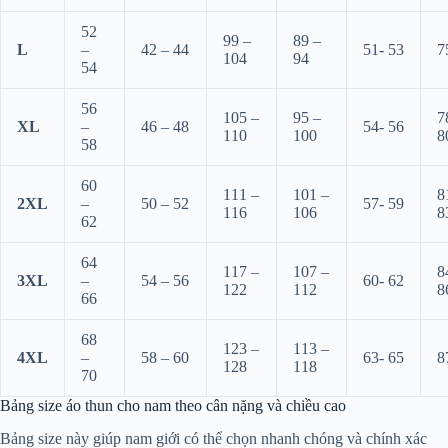
52
99 –
89 –
L
–
42 – 44
51- 53
7
104
94
54
56
105 –
95 –
7
XL
–
46 – 48
54- 56
110
100
8
58
60
111 –
101 –
8
2XL
–
50 – 52
57- 59
116
106
8
62
64
117 –
107 –
8
3XL
–
54 – 56
60- 62
122
112
8
66
68
123 –
113 –
4XL
–
58 – 60
63- 65
8
128
118
70
Bảng size áo thun cho nam theo cân nặng và chiều cao
Bảng size này giúp nam giới có thể chọn nhanh chóng và chính xác