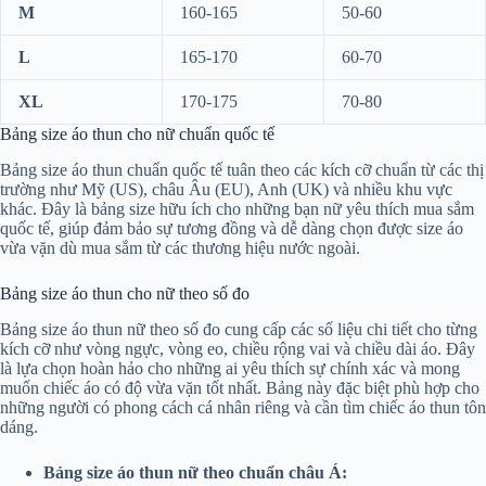
M
160-165
50-60
L
165-170
60-70
XL
170-175
70-80
Bảng size áo thun cho nữ chuẩn quốc tế
Bảng size áo thun chuẩn quốc tế tuân theo các kích cỡ chuẩn từ các thị
trường như Mỹ (US), châu Âu (EU), Anh (UK) và nhiều khu vực
khác. Đây là bảng size hữu ích cho những bạn nữ yêu thích mua sắm
quốc tế, giúp đảm bảo sự tương đồng và dễ dàng chọn được size áo
vừa vặn dù mua sắm từ các thương hiệu nước ngoài.
Bảng size áo thun cho nữ theo số đo
Bảng size áo thun nữ theo số đo cung cấp các số liệu chi tiết cho từng
kích cỡ như vòng ngực, vòng eo, chiều rộng vai và chiều dài áo. Đây
là lựa chọn hoàn hảo cho những ai yêu thích sự chính xác và mong
muốn chiếc áo có độ vừa vặn tốt nhất. Bảng này đặc biệt phù hợp cho
những người có phong cách cá nhân riêng và cần tìm chiếc áo thun tôn
dáng.
Bảng size áo thun nữ theo chuẩn châu Á: