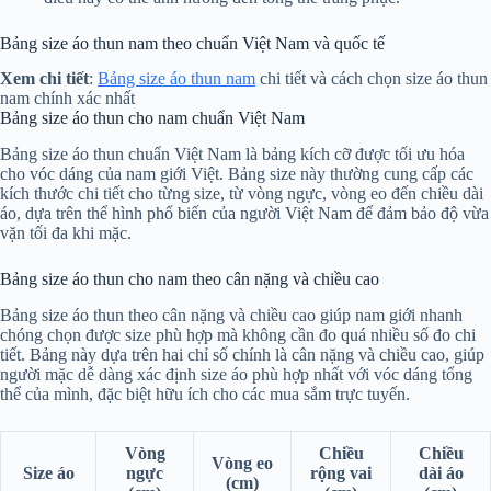
Bảng size áo thun nam theo chuẩn Việt Nam và quốc tế
Xem chi tiết
:
Bảng size áo thun nam
chi tiết và cách chọn size áo thun
nam chính xác nhất
Bảng size áo thun cho nam chuẩn Việt Nam
Bảng size áo thun chuẩn Việt Nam là bảng kích cỡ được tối ưu hóa
cho vóc dáng của nam giới Việt. Bảng size này thường cung cấp các
kích thước chi tiết cho từng size, từ vòng ngực, vòng eo đến chiều dài
áo, dựa trên thể hình phổ biến của người Việt Nam để đảm bảo độ vừa
vặn tối đa khi mặc.
Bảng size áo thun cho nam theo cân nặng và chiều cao
Bảng size áo thun theo cân nặng và chiều cao giúp nam giới nhanh
chóng chọn được size phù hợp mà không cần đo quá nhiều số đo chi
tiết. Bảng này dựa trên hai chỉ số chính là cân nặng và chiều cao, giúp
người mặc dễ dàng xác định size áo phù hợp nhất với vóc dáng tổng
thể của mình, đặc biệt hữu ích cho các mua sắm trực tuyến.
Vòng
Chiều
Chiều
Vòng eo
Size áo
ngực
rộng vai
dài áo
(cm)