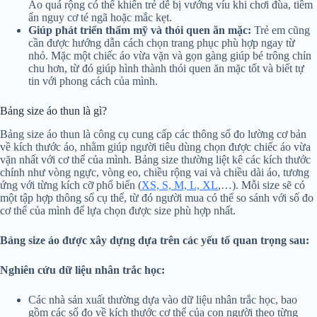
Áo quá rộng có thể khiến trẻ dễ bị vướng víu khi chơi đùa, tiềm
ẩn nguy cơ té ngã hoặc mắc kẹt.
Giúp phát triển thẩm mỹ và thói quen ăn mặc:
Trẻ em cũng
cần được hướng dẫn cách chọn trang phục phù hợp ngay từ
nhỏ. Mặc một chiếc áo vừa vặn và gọn gàng giúp bé trông chỉn
chu hơn, từ đó giúp hình thành thói quen ăn mặc tốt và biết tự
tin với phong cách của mình.
Bảng size áo thun là gì?
Bảng size áo thun là công cụ cung cấp các thông số đo lường cơ bản
về kích thước áo, nhằm giúp người tiêu dùng chọn được chiếc áo vừa
vặn nhất với cơ thể của mình. Bảng size thường liệt kê các kích thước
chính như vòng ngực, vòng eo, chiều rộng vai và chiều dài áo, tương
ứng với từng kích cỡ phổ biến (
XS, S, M, L, XL
,…). Mỗi size sẽ có
một tập hợp thông số cụ thể, từ đó người mua có thể so sánh với số đo
cơ thể của mình để lựa chọn được size phù hợp nhất.
Bảng size áo được xây dựng dựa trên các yếu tố quan trọng sau:
Nghiên cứu dữ liệu nhân trắc học:
Các nhà sản xuất thường dựa vào dữ liệu nhân trắc học, bao
gồm các số đo về kích thước cơ thể của con người theo từng