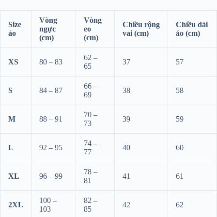
Vòng
Vòng
Size
Chiều rộng
Chiều dài
ngực
eo
áo
vai (cm)
áo (cm)
(cm)
(cm)
62 –
XS
80 – 83
37
57
65
66 –
S
84 – 87
38
58
69
70 –
M
88 – 91
39
59
73
74 –
L
92 – 95
40
60
77
78 –
XL
96 – 99
41
61
81
100 –
82 –
2XL
42
62
103
85