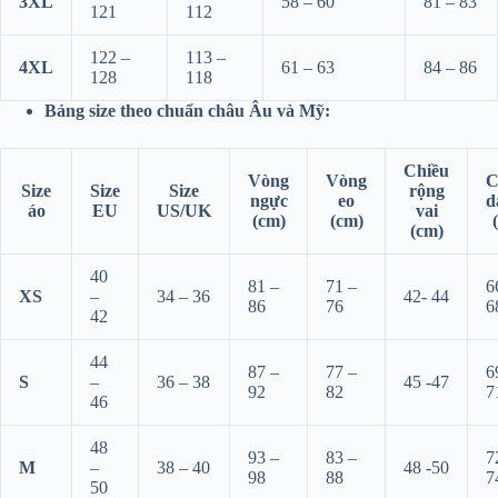
3XL
58 – 60
81 – 83
121
112
122 –
113 –
4XL
61 – 63
84 – 86
128
118
Bảng size theo chuẩn châu Âu và Mỹ:
Chiều
Vòng
Vòng
C
Size
Size
Size
rộng
ngực
eo
d
áo
EU
US/UK
vai
(cm)
(cm)
(cm)
40
81 –
71 –
6
XS
–
34 – 36
42- 44
86
76
6
42
44
87 –
77 –
6
S
–
36 – 38
45 -47
92
82
7
46
48
93 –
83 –
7
M
–
38 – 40
48 -50
98
88
7
50