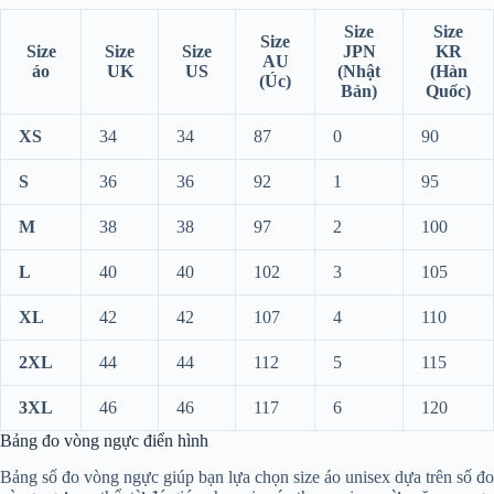
Size
Size
Size
Size
Size
Size
JPN
KR
AU
áo
UK
US
(Nhật
(Hàn
(Úc)
Bản)
Quốc)
XS
34
34
87
0
90
S
36
36
92
1
95
M
38
38
97
2
100
L
40
40
102
3
105
XL
42
42
107
4
110
2XL
44
44
112
5
115
3XL
46
46
117
6
120
Bảng đo vòng ngực điển hình
Bảng số đo vòng ngực giúp bạn lựa chọn size áo unisex dựa trên số đo