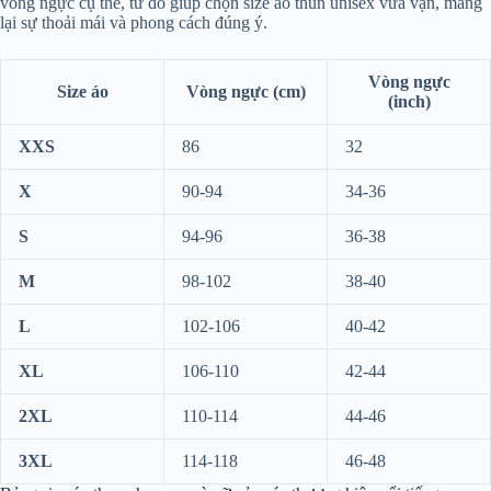
vòng ngực cụ thể, từ đó giúp chọn size áo thun unisex vừa vặn, mang
lại sự thoải mái và phong cách đúng ý.
Vòng ngực
Size áo
Vòng ngực (cm)
(inch)
XXS
86
32
X
90-94
34-36
S
94-96
36-38
M
98-102
38-40
L
102-106
40-42
XL
106-110
42-44
2XL
110-114
44-46
3XL
114-118
46-48