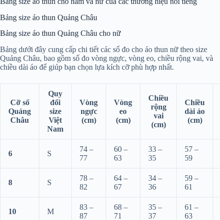
Bảng size áo thun cho nam và nữ của các thương hiệu nổi tiếng
Bảng size áo thun Quảng Châu
Bảng size áo thun Quảng Châu cho nữ
Bảng dưới đây cung cấp chi tiết các số đo cho áo thun nữ theo size
Quảng Châu, bao gồm số đo vòng ngực, vòng eo, chiều rộng vai, và
chiều dài áo để giúp bạn chọn lựa kích cỡ phù hợp nhất.
Quy
Chiều
Cỡ số
đổi
Vòng
Vòng
Chiều
rộng
Quảng
size
ngực
eo
dài áo
vai
Châu
Việt
(cm)
(cm)
(cm)
(cm)
Nam
74 –
60 –
33 –
57 –
6
S
77
63
35
59
78 –
64 –
34 –
59 –
8
S
82
67
36
61
83 –
68 –
35 –
61 –
10
M
87
71
37
63