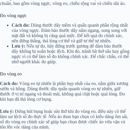
chuẩn, bao gồm vòng ngực, vòng eo, chiều rộng vai và chiều dài áo.
Đo vòng ngực
Cách đo:
Dùng thước dây mềm và quấn quanh phần rộng nhất
của vòng ngực. Đảm bảo thước dây nằm ngang, song song với
mặt đất và không bị căng quá mức. Để kết quả đo chính xác,
nên đứng thẳng, thả lỏng cơ thể và giữ tư thế tự nhiên.
Lưu ý:
Nếu tự đo, hãy đứng trước gương để đảm bảo thước
dây không bị xoắn hoặc lệch. Khi đo, tránh hít thở sâu hay gồng
ngực vì có thể làm số đo không chính xác. Để chắc chắn, có thể
nhờ người khác đo giúp.
Đo vòng eo
Cách đo:
Vòng eo tự nhiên là phần hẹp nhất của eo, nằm giữa xương
sườn và hông. Dùng thước dây quấn quanh vòng eo tự nhiên, giữ
thước ở vị trí ngang và thoải mái, không quá chặt hoặc quá lỏng. Đo
khi bạn đã thả lỏng cơ bụng.
Lưu ý:
Đừng hút bụng hoặc nín thở khi đo vòng eo, điều này có thể
làm sai lệch số đo thực tế. Nếu áo thun bạn chọn có kiểu dáng ôm sát,
số đo vòng eo chính xác sẽ giúp bạn chọn được chiếc áo vừa vặn và
tôn lên vóc dáng của mình.