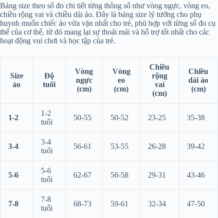
Bảng size theo số đo chi tiết từng thông số như vòng ngực, vòng eo,
chiều rộng vai và chiều dài áo. Đây là bảng size lý tưởng cho phụ
huynh muốn chiếc áo vừa vặn nhất cho trẻ, phù hợp với từng số đo cụ
thể của cơ thể, từ đó mang lại sự thoải mái và hỗ trợ tốt nhất cho các
hoạt động vui chơi và học tập của trẻ.
Chiều
Vòng
Vòng
Chiều
Size
Độ
rộng
ngực
eo
dài áo
áo
tuổi
vai
(cm)
(cm)
(cm)
(cm)
1-2
1-2
50-55
50-52
23-25
35-38
tuổi
3-4
3-4
56-61
53-55
26-28
39-42
tuổi
5-6
5-6
62-67
56-58
29-31
43-46
tuổi
7-8
7-8
68-73
59-61
32-34
47-50
tuổi