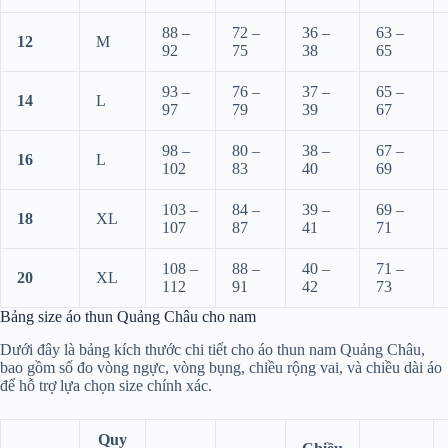
88 –
72 –
36 –
63 –
12
M
92
75
38
65
93 –
76 –
37 –
65 –
14
L
97
79
39
67
98 –
80 –
38 –
67 –
16
L
102
83
40
69
103 –
84 –
39 –
69 –
18
XL
107
87
41
71
108 –
88 –
40 –
71 –
20
XL
112
91
42
73
Bảng size áo thun Quảng Châu cho nam
Dưới đây là bảng kích thước chi tiết cho áo thun nam Quảng Châu,
bao gồm số đo vòng ngực, vòng bụng, chiều rộng vai, và chiều dài áo
để hỗ trợ lựa chọn size chính xác.
Quy