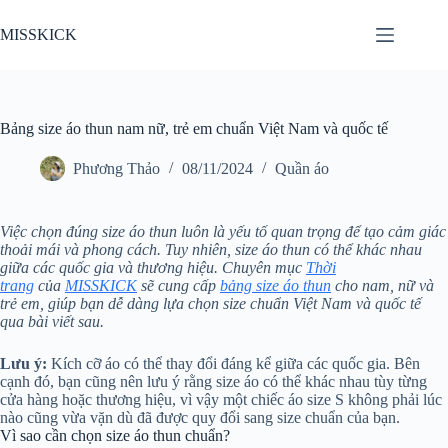
Chuyển
đến
MISSKICK
phần
nội
dung
Bảng size áo thun nam nữ, trẻ em chuẩn Việt Nam và quốc tế
Phương Thảo
08/11/2024
Quần áo
Việc chọn đúng size áo thun luôn là yếu tố quan trọng để tạo cảm giác
thoải mái và phong cách. Tuy nhiên, size áo thun có thể khác nhau
giữa các quốc gia và thương hiệu. Chuyên mục
Thời
trang
của
MISSKICK
sẽ cung cấp
bảng size áo thun
cho nam, nữ và
trẻ em, giúp bạn dễ dàng lựa chọn size chuẩn Việt Nam và quốc tế
qua bài viết sau.
Lưu ý:
Kích cỡ áo có thể thay đổi đáng kể giữa các quốc gia. Bên
cạnh đó, bạn cũng nên lưu ý rằng size áo có thể khác nhau tùy từng
cửa hàng hoặc thương hiệu, vì vậy một chiếc áo size S không phải lúc
nào cũng vừa vặn dù đã được quy đổi sang size chuẩn của bạn.
Vì sao cần chọn size áo thun chuẩn?