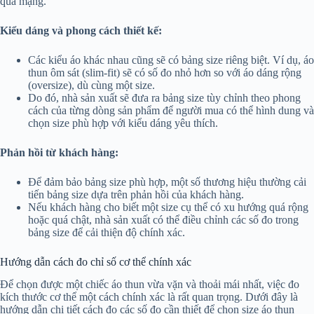
qua mạng.
Kiểu dáng và phong cách thiết kế:
Các kiểu áo khác nhau cũng sẽ có bảng size riêng biệt. Ví dụ, áo
thun ôm sát (slim-fit) sẽ có số đo nhỏ hơn so với áo dáng rộng
(oversize), dù cùng một size.
Do đó, nhà sản xuất sẽ đưa ra bảng size tùy chỉnh theo phong
cách của từng dòng sản phẩm để người mua có thể hình dung và
chọn size phù hợp với kiểu dáng yêu thích.
Phản hồi từ khách hàng:
Để đảm bảo bảng size phù hợp, một số thương hiệu thường cải
tiến bảng size dựa trên phản hồi của khách hàng.
Nếu khách hàng cho biết một size cụ thể có xu hướng quá rộng
hoặc quá chật, nhà sản xuất có thể điều chỉnh các số đo trong
bảng size để cải thiện độ chính xác.
Hướng dẫn cách đo chỉ số cơ thể chính xác
Để chọn được một chiếc áo thun vừa vặn và thoải mái nhất, việc đo
kích thước cơ thể một cách chính xác là rất quan trọng. Dưới đây là
hướng dẫn chi tiết cách đo các số đo cần thiết để chọn size áo thun