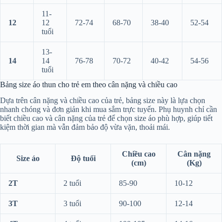
11-
12
12
72-74
68-70
38-40
52-54
tuổi
13-
14
14
76-78
70-72
40-42
54-56
tuổi
Bảng size áo thun cho trẻ em theo cân nặng và chiều cao
Dựa trên cân nặng và chiều cao của trẻ, bảng size này là lựa chọn
nhanh chóng và đơn giản khi mua sắm trực tuyến. Phụ huynh chỉ cần
biết chiều cao và cân nặng của trẻ để chọn size áo phù hợp, giúp tiết
kiệm thời gian mà vẫn đảm bảo độ vừa vặn, thoải mái.
Chiều cao
Cân nặng
Size áo
Độ tuổi
(cm)
(Kg)
2T
2 tuổi
85-90
10-12
3T
3 tuổi
90-100
12-14