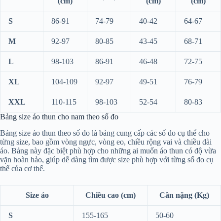
(cm)
(cm)
(cm)
S
86-91
74-79
40-42
64-67
M
92-97
80-85
43-45
68-71
L
98-103
86-91
46-48
72-75
XL
104-109
92-97
49-51
76-79
XXL
110-115
98-103
52-54
80-83
Bảng size áo thun cho nam theo số đo
Bảng size áo thun theo số đo là bảng cung cấp các số đo cụ thể cho
từng size, bao gồm vòng ngực, vòng eo, chiều rộng vai và chiều dài
áo. Bảng này đặc biệt phù hợp cho những ai muốn áo thun có độ vừa
vặn hoàn hảo, giúp dễ dàng tìm được size phù hợp với từng số đo cụ
thể của cơ thể.
Size áo
Chiều cao (cm)
Cân nặng (Kg)
S
155-165
50-60