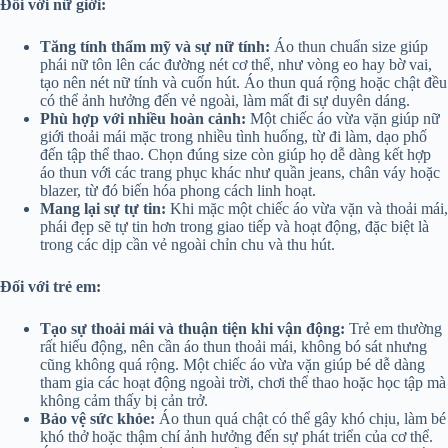
Đối với nữ giới:
Tăng tính thẩm mỹ và sự nữ tính:
Áo thun chuẩn size giúp
phái nữ tôn lên các đường nét cơ thể, như vòng eo hay bờ vai,
tạo nên nét nữ tính và cuốn hút. Áo thun quá rộng hoặc chật đều
có thể ảnh hưởng đến vẻ ngoài, làm mất đi sự duyên dáng.
Phù hợp với nhiều hoàn cảnh:
Một chiếc áo vừa vặn giúp nữ
giới thoải mái mặc trong nhiều tình huống, từ đi làm, dạo phố
đến tập thể thao. Chọn đúng size còn giúp họ dễ dàng kết hợp
áo thun với các trang phục khác như quần jeans, chân váy hoặc
blazer, từ đó biến hóa phong cách linh hoạt.
Mang lại sự tự tin:
Khi mặc một chiếc áo vừa vặn và thoải mái,
phái đẹp sẽ tự tin hơn trong giao tiếp và hoạt động, đặc biệt là
trong các dịp cần vẻ ngoài chỉn chu và thu hút.
Đối với trẻ em:
Tạo sự thoải mái và thuận tiện khi vận động:
Trẻ em thường
rất hiếu động, nên cần áo thun thoải mái, không bó sát nhưng
cũng không quá rộng. Một chiếc áo vừa vặn giúp bé dễ dàng
tham gia các hoạt động ngoài trời, chơi thể thao hoặc học tập mà
không cảm thấy bị cản trở.
Bảo vệ sức khỏe:
Áo thun quá chật có thể gây khó chịu, làm bé
khó thở hoặc thậm chí ảnh hưởng đến sự phát triển của cơ thể.