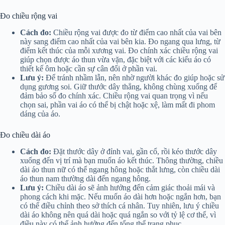
Đo chiều rộng vai
Cách đo:
Chiều rộng vai được đo từ điểm cao nhất của vai bên
này sang điểm cao nhất của vai bên kia. Đo ngang qua lưng, từ
điểm kết thúc của mỗi xương vai. Đo chính xác chiều rộng vai
giúp chọn được áo thun vừa vặn, đặc biệt với các kiểu áo có
thiết kế ôm hoặc cần sự cân đối ở phần vai.
Lưu ý:
Để tránh nhầm lẫn, nên nhờ người khác đo giúp hoặc sử
dụng gương soi. Giữ thước dây thẳng, không chùng xuống để
đảm bảo số đo chính xác. Chiều rộng vai quan trọng vì nếu
chọn sai, phần vai áo có thể bị chật hoặc xệ, làm mất đi phom
dáng của áo.
Đo chiều dài áo
Cách đo:
Đặt thước dây ở đỉnh vai, gần cổ, rồi kéo thước dây
xuống đến vị trí mà bạn muốn áo kết thúc. Thông thường, chiều
dài áo thun nữ có thể ngang hông hoặc thắt lưng, còn chiều dài
áo thun nam thường dài đến ngang hông.
Lưu ý:
Chiều dài áo sẽ ảnh hưởng đến cảm giác thoải mái và
phong cách khi mặc. Nếu muốn áo dài hơn hoặc ngắn hơn, bạn
có thể điều chỉnh theo sở thích cá nhân. Tuy nhiên, lưu ý chiều
dài áo không nên quá dài hoặc quá ngắn so với tỷ lệ cơ thể, vì
điều này có thể ảnh hưởng đến tổng thể trang phục.