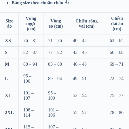
Bảng size theo chuẩn châu Á:
Vòng
Chiều
Size
Vòng
Chiều rộng
ngực
dài áo
áo
eo (cm)
vai (cm)
(cm)
(cm)
XS
76 – 81
71 – 76
40 – 42
63 – 65
S
82 – 87
77 – 82
43 – 45
66 – 68
M
88 – 94
83 – 88
46 – 48
69 – 71
95 –
L
89 – 94
49 – 51
72 – 74
100
101 –
95 –
XL
52 – 54
75 – 77
107
100
108 –
101 –
2XL
55 – 57
78 – 80
114
106
115 –
107 –