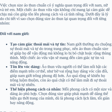
Việc chọn size áo thun chuẩn có ý nghĩa quan trọng đối với nam, nữ
và trẻ em. Một chiếc áo thun vừa vặn không chỉ mang lại cảm giác dễ
chịu mà còn giúp tôn lên phong cách và cá tính riêng. Dưới đây là lý
do chi tiết vì sao chọn đúng size áo thun lại quan trọng đối với từng
nhóm:
Đối với nam giới:
Tạo cảm giác thoải mái và tự tin:
Nam giới thường ưa chuộng
sự thoải mái và tự do trong trang phục, nên áo thun chuẩn size
sẽ giúp họ dễ vận động mà không lo bị bó chặt hoặc rộng thùng
thình. Một chiếc áo vừa vặn sẽ mang đến cảm giác tự tin và
năng động.
Tôn lên vóc dáng:
Áo thun vừa người có thể làm nổi bật các
điểm mạnh trên cơ thể, như bờ vai rộng hay dáng vóc cân đối,
giúp nam giới trông phong độ hơn. Áo quá rộng sẽ khiến họ
trông luộm thuộm, còn áo quá chật có thể làm mất đi sự thoải
mái và tự nhiên.
Thể hiện phong cách cá nhân:
Mỗi phong cách có một size và
dáng áo phù hợp. Chọn đúng size giúp phái mạnh dễ dàng thể
hiện gu thời trang của mình, dù là phong cách lịch lãm, tối giản
hay năng động.