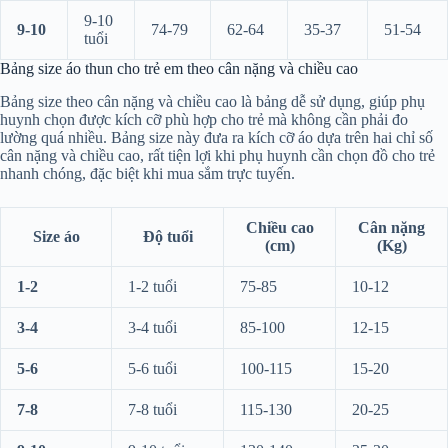
9-10
9-10
74-79
62-64
35-37
51-54
tuổi
Bảng size áo thun cho trẻ em theo cân nặng và chiều cao
Bảng size theo cân nặng và chiều cao là bảng dễ sử dụng, giúp phụ
huynh chọn được kích cỡ phù hợp cho trẻ mà không cần phải đo
lường quá nhiều. Bảng size này đưa ra kích cỡ áo dựa trên hai chỉ số
cân nặng và chiều cao, rất tiện lợi khi phụ huynh cần chọn đồ cho trẻ
nhanh chóng, đặc biệt khi mua sắm trực tuyến.
Chiều cao
Cân nặng
Size áo
Độ tuổi
(cm)
(Kg)
1-2
1-2 tuổi
75-85
10-12
3-4
3-4 tuổi
85-100
12-15
5-6
5-6 tuổi
100-115
15-20
7-8
7-8 tuổi
115-130
20-25