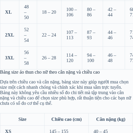
48
100 –
80 –
42 –
6
XL
–
18 – 20
106
86
44
7
50
52
107 –
87 –
44 –
7
2XL
–
22 – 24
113
93
46
7
54
56
114 –
94 –
46 –
7
3XL
–
26 – 28
120
100
48
7
58
Bảng size áo thun cho nữ theo cân nặng và chiều cao
Dựa trên chiều cao và cân nặng, bảng size này giúp người mua chọn
size một cách nhanh chóng và chính xác khi mua sắm trực tuyến.
Bảng này không yêu cầu nhiều số đo chi tiết mà tập trung vào cân
nặng và chiều cao để chọn size phù hợp, rất thuận tiện cho các bạn nữ
chưa có số đo cơ thể cụ thể.
Size
Chiều cao (cm)
Cân nặng (kg)
XS
145 – 155
40 – 45