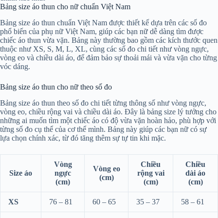
Bảng size áo thun cho nữ chuẩn Việt Nam
Bảng size áo thun chuẩn Việt Nam được thiết kế dựa trên các số đo
phổ biến của phụ nữ Việt Nam, giúp các bạn nữ dễ dàng tìm được
chiếc áo thun vừa vặn. Bảng này thường bao gồm các kích thước quen
thuộc như XS, S, M, L, XL, cùng các số đo chi tiết như vòng ngực,
vòng eo và chiều dài áo, để đảm bảo sự thoải mái và vừa vặn cho từng
vóc dáng.
Bảng size áo thun cho nữ theo số đo
Bảng size áo thun theo số đo chi tiết từng thông số như vòng ngực,
vòng eo, chiều rộng vai và chiều dài áo. Đây là bảng size lý tưởng cho
những ai muốn tìm một chiếc áo có độ vừa vặn hoàn hảo, phù hợp với
từng số đo cụ thể của cơ thể mình. Bảng này giúp các bạn nữ có sự
lựa chọn chính xác, từ đó tăng thêm sự tự tin khi mặc.
Vòng
Chiều
Chiều
Vòng eo
Size áo
ngực
rộng vai
dài áo
(cm)
(cm)
(cm)
(cm)
XS
76 – 81
60 – 65
35 – 37
58 – 61