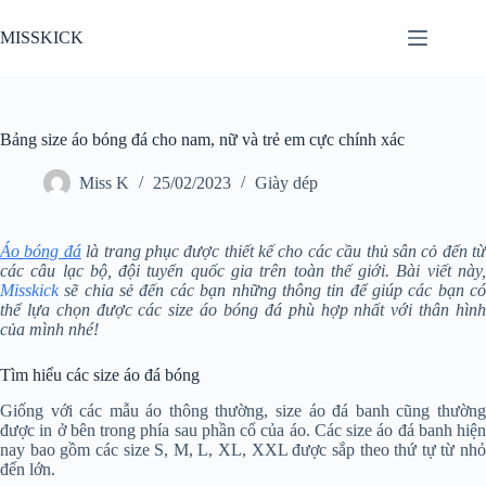
Chuyển
đến
MISSKICK
phần
nội
dung
Bảng size áo bóng đá cho nam, nữ và trẻ em cực chính xác
Miss K
25/02/2023
Giày dép
Áo bóng đá
là trang phục được thiết kế cho các cầu thủ sân cỏ đến từ
các câu lạc bộ, đội tuyển quốc gia trên toàn thế giới. Bài viết này,
Misskick
sẽ chia sẻ đến các bạn những thông tin để giúp các bạn có
thể lựa chọn được các size áo bóng đá phù hợp nhất với thân hình
của mình nhé!
Tìm hiểu các size áo đá bóng
Giống với các mẫu áo thông thường, size áo đá banh cũng thường
được in ở bên trong phía sau phần cổ của áo. Các size áo đá banh hiện
nay bao gồm các size S, M, L, XL, XXL được sắp theo thứ tự từ nhỏ
đến lớn.