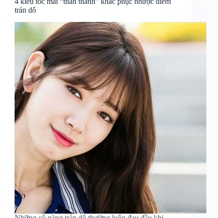
4 kiểu tóc mái “thần thánh” khắc phục nhược điểm
trán dô
Những cô nàng trán dô thường luôn đau đầu khi