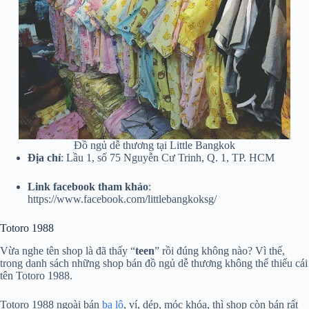
Đồ ngủ dễ thương tại Little Bangkok
Địa
chỉ
: Lầu 1, số 75 Nguyễn Cư Trinh, Q. 1, TP. HCM
Link facebook tham khảo
:
https://www.facebook.com/littlebangkoksg/
Totoro 1988
Vừa nghe tên shop là đã thấy “
teen
” rồi đúng không nào? Vì thế,
trong danh sách những shop bán đồ ngủ dễ thương không thể thiếu cái
tên Totoro 1988.
Totoro 1988 ngoài bán
ba lô
, ví, dép, móc khóa, thì shop còn bán rất