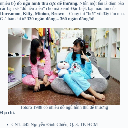
nhiều bộ
đồ ngủ hình thú cực dễ thương
. Nhìn một lần là đảm bảo
các bạn sẽ “đổ liêu xiêu” cho mà xem! Đặc biệt, bạn nào fan của
Doreamon
,
Kitty
,
Minion
,
Brown
– Cony thì “bơi” vô đây tìm nha.
Giá bán chỉ từ
330 ngàn đồng – 360 ngàn đồng
/bộ.
Totoro 1988 có nhiều đồ ngủ hình thú dễ thương
Địa
chỉ
:
CN1: 445 Nguyễn Đình Chiểu, Q. 3, TP. HCM