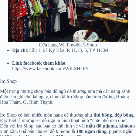
Cửa hàng Wil Possible’s Shop
Địa chỉ
: Lầu 1, 67 Ký Hòa, P. 11, Q. 5, TP. HCM
Link facebook tham khảo
:
https://www.facebook.com/WILSHOP/
Iro Shop
Một trong những shop bán đồ ngủ dễ thương nữa mà các nàng sành
điệu cần ghi chú lại ngay, chính là Iro Shop nằm trên đường Hoàng
Hoa Thám, Q. Bình Thạnh.
Iro Shop có bán nhiều món hàng dễ thương như
thú bông
,
dép
bông
.
Đặc biệt là những set đồ ngủ in hình hoạt hình “cute phô mai que”.
Đến với Iro Shop, các bạn có thể rinh về vài
mẫu đồ pijama
,
kimono
xinh xắn. Giá bán của set đồ kimono là
180 ngàn đồng
, pijama ngắn