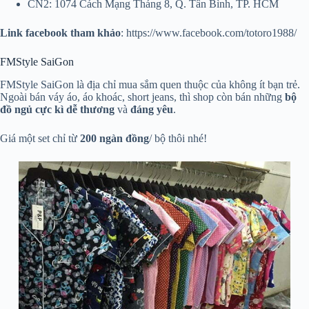
CN2: 1074 Cách Mạng Tháng 8, Q. Tân Bình, TP. HCM
Link facebook tham khảo
: https://www.facebook.com/totoro1988/
FMStyle SaiGon
FMStyle SaiGon là địa chỉ mua sắm quen thuộc của không ít bạn trẻ.
Ngoài bán váy áo, áo khoác, short jeans, thì shop còn bán những
bộ
đồ ngủ cực kì dễ thương
và
đáng
yêu
.
Giá một set chỉ từ
200 ngàn đồng
/ bộ thôi nhé!