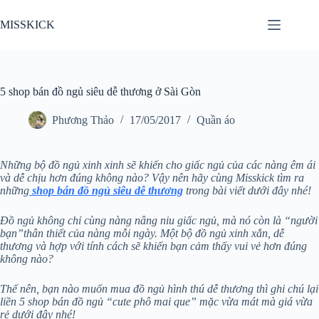
Chuyển
đến
MISSKICK
phần
nội
dung
5 shop bán đồ ngủ siêu dễ thương ở Sài Gòn
Phương Thảo
17/05/2017
Quần áo
Những bộ đồ ngủ xinh xinh sẽ khiến cho giấc ngủ của các nàng êm ái
và dễ chịu hơn đúng không nào? Vậy nên hãy cùng Misskick tìm ra
những
shop bán đồ ngủ siêu dễ thương
trong bài viết dưới đây nhé!
Đồ ngủ không chỉ cùng nàng nâng niu giấc ngủ, mà nó còn là “người
bạn”thân thiết của nàng mỗi ngày. Một bộ đồ ngủ xinh xắn, dễ
thương và hợp với tính cách sẽ khiến bạn cảm thấy vui vẻ hơn đúng
không nào?
Thế nên, bạn nào muốn mua đồ ngủ hình thú dễ thương thì ghi chú lại
liền 5 shop bán đồ ngủ “cute phô mai que” mặc vừa mát mà giá vừa
rẻ dưới đây nhé!