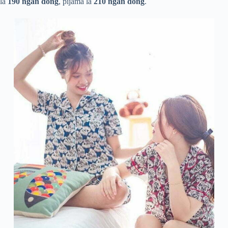
là
190 ngàn đồng
, pijama là
210
ngàn đồng
.