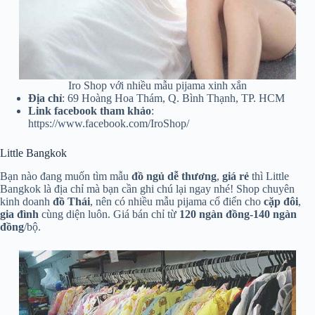
Iro Shop với nhiều mẫu pijama xinh xắn
Địa chỉ
: 69 Hoàng Hoa Thám, Q. Bình Thạnh, TP. HCM
Link facebook tham khảo
:
https://www.facebook.com/IroShop/
Little Bangkok
Bạn nào đang muốn tìm mẫu
đồ ngủ dễ thương
,
giá
rẻ
thì Little
Bangkok là địa chỉ mà bạn cần ghi chú lại ngay nhé! Shop chuyên
kinh doanh
đồ Thái
, nên có nhiều mẫu pijama cổ điển cho
cặp
đôi
,
gia đình
cùng diện luôn. Giá bán chỉ từ
120 ngàn đồng-140 ngàn
đồng
/bộ.