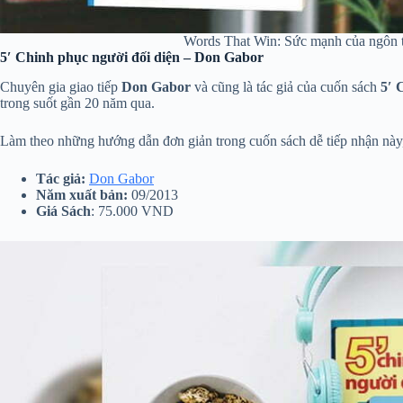
Words That Win: Sức mạnh của ngôn 
5′ Chinh phục người đối diện – Don Gabor
Chuyên gia giao tiếp
Don Gabor
và cũng là tác giả của cuốn sách
5′ 
trong suốt gần 20 năm qua.
Làm theo những hướng dẫn đơn giản trong cuốn sách dễ tiếp nhận này, b
Tác giả:
Don Gabor
Năm xuất bản:
09/2013
Giá Sách
: 75.000 VND