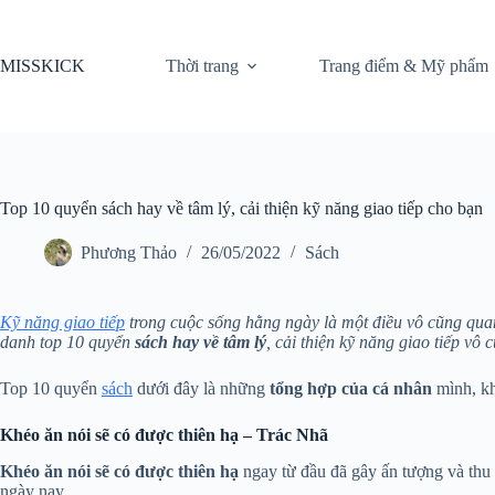
Chuyển
đến
phần
MISSKICK
Thời trang
Trang điểm & Mỹ phẩm
nội
dung
Top 10 quyển sách hay về tâm lý, cải thiện kỹ năng giao tiếp cho bạn
Phương Thảo
26/05/2022
Sách
Kỹ năng giao tiếp
trong cuộc sống hằng ngày là một điều vô cũng quan
danh top 10 quyển
sách hay về tâm lý
, cải thiện kỹ năng giao tiếp vô
Top 10 quyển
sách
dưới đây là những
tổng hợp
của cá nhân
mình, kh
Khéo ăn nói sẽ có được thiên hạ – Trác Nhã
Khéo ăn nói sẽ có được thiên hạ
ngay từ đầu đã gây ấn tượng và thu 
ngày nay.