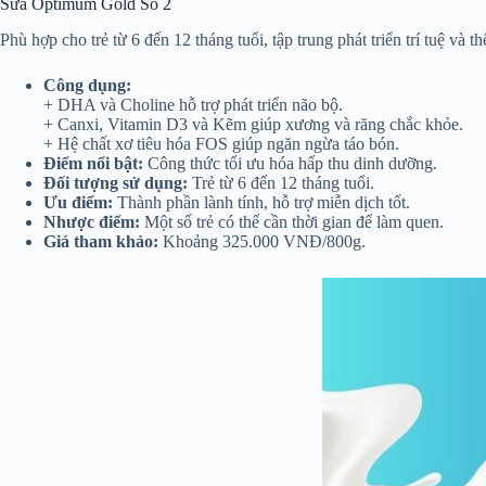
Sữa Optimum Gold Số 2
Phù hợp cho trẻ từ 6 đến 12 tháng tuổi, tập trung phát triển trí tuệ và th
Công dụng:
+ DHA và Choline hỗ trợ phát triển não bộ.
+ Canxi, Vitamin D3 và Kẽm giúp xương và răng chắc khỏe.
+ Hệ chất xơ tiêu hóa FOS giúp ngăn ngừa táo bón.
Điểm nổi bật:
Công thức tối ưu hóa hấp thu dinh dưỡng.
Đối tượng sử dụng:
Trẻ từ 6 đến 12 tháng tuổi.
Ưu điểm:
Thành phần lành tính, hỗ trợ miễn dịch tốt.
Nhược điểm:
Một số trẻ có thể cần thời gian để làm quen.
Giá tham khảo:
Khoảng 325.000 VNĐ/800g​.