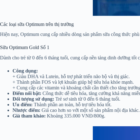
Các loại sữa Optimum trên thị trường
Hiện nay, Optimum cung cấp nhiều dòng sản phẩm sữa công thức phù h
Sữa Optimum Gold Số 1
Dành cho trẻ từ 0 đến 6 tháng tuổi, cung cấp nền tảng dinh dưỡng tốt ch
Công dụng:
+ Giàu DHA và Lutein, hỗ trợ phát triển não bộ và thị giác.
+ Thành phần FOS và lợi khuẩn giúp hệ tiêu hóa khỏe mạnh.
+ Cung cấp các vitamin và khoáng chất cần thiết cho tăng trưởn
Điểm nổi bật:
Công thức dễ tiêu hóa, tăng cường khả năng miễn
Đối tượng sử dụng:
Trẻ sơ sinh từ 0 đến 6 tháng tuổi.
Ưu điểm:
Thành phần an toàn, hỗ trợ tiêu hóa tốt.
Nhược điểm:
Giá cao hơn so với một số sản phẩm nội địa khác.
Giá tham khảo:
Khoảng 335.000 VNĐ/800g​.