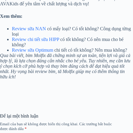
AVAKids để yên tâm về chất lượng và dịch vụ!
Xem thêm:
Review sữa NAN
có mấy loại? Có tốt không? Công dụng từng
loại
Review chi tiết sữa HIPP
có tốt không? Có nên mua cho bé
không?
Review sữa Optimum
chi tiết có tốt không? Nên mua không?
Qua bài viết, bỉm Molfix đã chứng minh sự an toàn, tiện lợi và giá cả
hợp lý, là lựa chọn đáng cân nhắc cho bé yêu. Tuy nhiên, mẹ cần lưu
ý chọn kích cỡ phù hợp và thay bỉm đúng cách để đạt hiệu quả tốt
nhất. Hy vọng bài review bỉm, tã Molfix giúp mẹ có thêm thông tin
hữu ích!
Để lại một bình luận
Email của bạn sẽ không được hiển thị công khai.
Các trường bắt buộc
được đánh dấu
*