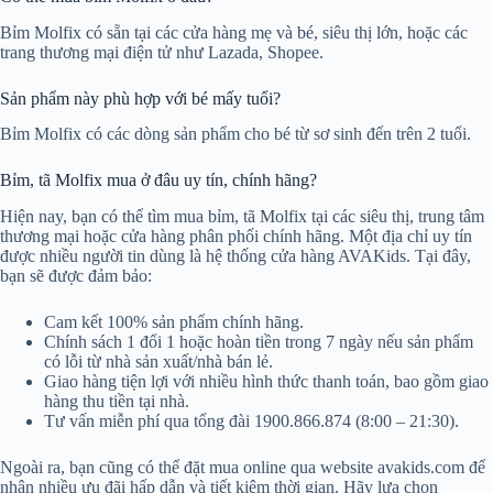
Bỉm Molfix có sẵn tại các cửa hàng mẹ và bé, siêu thị lớn, hoặc các
trang thương mại điện tử như Lazada, Shopee.
Sản phẩm này phù hợp với bé mấy tuổi?
Bỉm Molfix có các dòng sản phẩm cho bé từ sơ sinh đến trên 2 tuổi.
Bỉm, tã Molfix mua ở đâu uy tín, chính hãng?
Hiện nay, bạn có thể tìm mua bỉm, tã Molfix tại các siêu thị, trung tâm
thương mại hoặc cửa hàng phân phối chính hãng. Một địa chỉ uy tín
được nhiều người tin dùng là hệ thống cửa hàng AVAKids. Tại đây,
bạn sẽ được đảm bảo:
Cam kết 100% sản phẩm chính hãng.
Chính sách 1 đổi 1 hoặc hoàn tiền trong 7 ngày nếu sản phẩm
có lỗi từ nhà sản xuất/nhà bán lẻ.
Giao hàng tiện lợi với nhiều hình thức thanh toán, bao gồm giao
hàng thu tiền tại nhà.
Tư vấn miễn phí qua tổng đài 1900.866.874 (8:00 – 21:30).
Ngoài ra, bạn cũng có thể đặt mua online qua website avakids.com để
nhận nhiều ưu đãi hấp dẫn và tiết kiệm thời gian. Hãy lựa chọn