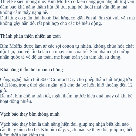
Thiết kế siêu mỏng nhẹ: Bỉm Molfix có kiểu dáng gọn nhẹ nhưng vẫn
đảm bảo khả năng thấm hút tối ưu, giúp bé thoải mái vận động mà
không cảm thấy nặng nề.
Đai lưng co giãn linh hoạt: Đai lưng co giãn êm ái, ôm sát vừa vặn mà
không gây hằn đỏ, rất phù hợp cho các bé hiếu động.
Thành phần thiên nhiên an toàn
Bỉm Molfix được làm từ các sợi cotton tự nhiên, không chứa hóa chất
độc hại, bảo vệ tối đa làn da nhạy cảm của trẻ. Sản phẩm đạt chứng
nhận quốc tế về độ an toàn, mẹ hoàn toàn yên tâm khi sử dụng.
Khả năng thấm hút nhanh chóng
Công nghệ thấm hút 360° Comfort Dry cho phép thấm hút lượng lớn
chất lỏng trong thời gian ngắn, giữ cho da bé luôn khô thoáng đến 12
giờ.
Bề mặt bỉm chống tràn tốt, ngăn thấm ngược hiệu quả ngay cả khi bé
hoạt động nhiều.
Vạch báo thay bỉm thông minh
Vạch báo thay bỉm là tính năng hiện đại, giúp mẹ nhận biết khi nào
cần thay bỉm cho bé. Khi bỉm đầy, vạch màu sẽ thay đổi, giúp mẹ tiết
kiệm thời gian kiểm tra.