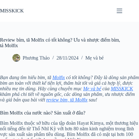
Chuyển
đến
MISSKICK
phần
nội
dung
Review bỉm, tã Molfix có tốt không? Ưu và nhược điểm bỉm,
tả Molfix
Phương Thảo
28/11/2024
Mẹ và bé
Bạn đang tìm hiểu bỉm, tã
Molfix
có tốt không? Đây là dòng sản phẩm
bỉm an toàn với thiết kế tiện lợi, thấm hút tốt và giá cả hợp lý, được
nhiều mẹ tin dùng. Hãy cùng chuyên mục
Mẹ và bé
của
MISSKICK
khám phá chi tiết về nguồn gốc, các dòng sản phẩm, ưu nhược điểm
và giá bán qua bài viết
review bỉm, tã Molfix
sau!
Bỉm Molfix của nước nào? Sản xuất ở đâu?
Bỉm Molfix thuộc sở hữu của tập đoàn Hayat Kimya, một thương hiệu
nổi tiếng đến từ Thổ Nhĩ Kỳ với hơn 80 năm kinh nghiệm trong lĩnh
vực sản xuất sản phẩm tiêu dùng. Bỉm Molfix đã có mặt tại hơn 100