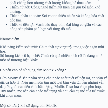
phải chăng hơn nhưng chất lượng không hề thua kém.
Thấm hút tốt: Công nghệ thấm hút hiện đại giữ bé luôn khô
thoáng.
Thành phần an toàn: Sợi cotton thiên nhiên và không hóa chất
độc hại.
Thiết kế tiện lợi: Vạch báo thay bỉm, đai lưng co giãn và các
dòng sản phẩm phù hợp với từng độ tuổi.
Nhược điểm
Khả năng kiểm soát mùi: Chưa thật sự vượt trội trong việc ngăn mùi
hôi.
Số lượng kích cỡ hạn chế: Chưa có quá nhiều kích cỡ đa dạng như
một số thương hiệu khác.
Có nên cho bé sử dụng bỉm Molfix không?
Bỉm Molfix là sản phẩm đáng cân nhắc nhờ thiết kế tiện lợi, an toàn và
giá cả hợp lý. Nếu mẹ muốn tìm một loại bỉm vừa túi tiền nhưng vẫn
đáp ứng tốt các tiêu chí chất lượng, Molfix là sự lựa chọn phù hợp.
Tuy nhiên, mẹ nên cân nhắc thể trạng và nhu cầu cụ thể của bé trước
khi chọn mua.
Một số lưu ý khi sử dụng bỉm Molfix