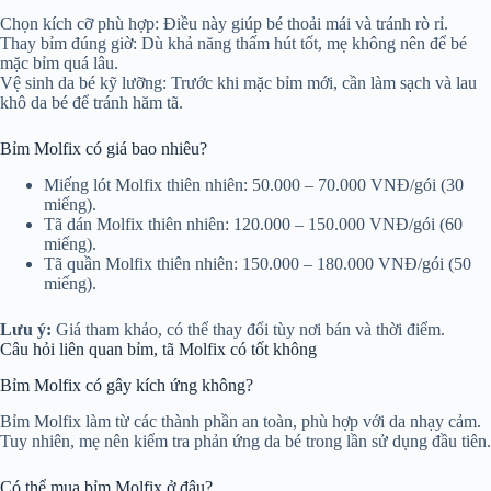
Chọn kích cỡ phù hợp: Điều này giúp bé thoải mái và tránh rò rỉ.
Thay bỉm đúng giờ: Dù khả năng thấm hút tốt, mẹ không nên để bé
mặc bỉm quá lâu.
Vệ sinh da bé kỹ lưỡng: Trước khi mặc bỉm mới, cần làm sạch và lau
khô da bé để tránh hăm tã.
Bỉm Molfix có giá bao nhiêu?
Miếng lót Molfix thiên nhiên: 50.000 – 70.000 VNĐ/gói (30
miếng).
Tã dán Molfix thiên nhiên: 120.000 – 150.000 VNĐ/gói (60
miếng).
Tã quần Molfix thiên nhiên: 150.000 – 180.000 VNĐ/gói (50
miếng).
Lưu ý:
Giá tham khảo, có thể thay đổi tùy nơi bán và thời điểm.
Câu hỏi liên quan bỉm, tã Molfix có tốt không
Bỉm Molfix có gây kích ứng không?
Bỉm Molfix làm từ các thành phần an toàn, phù hợp với da nhạy cảm.
Tuy nhiên, mẹ nên kiểm tra phản ứng da bé trong lần sử dụng đầu tiên.
Có thể mua bỉm Molfix ở đâu?