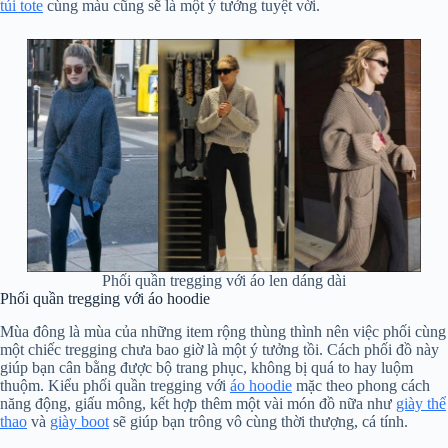
túi tote
cùng màu cũng sẽ là một ý tưởng tuyệt vời.
Phối quần tregging với áo len dáng dài
Phối quần tregging với áo hoodie
Mùa đông là mùa của những item rộng thùng thình nên việc phối cùng
một chiếc tregging chưa bao giờ là một ý tưởng tồi. Cách phối đồ này
giúp bạn cân bằng được bộ trang phục, không bị quá to hay luộm
thuộm. Kiểu phối quần tregging với
áo hoodie
mặc theo phong cách
năng động, giấu mông, kết hợp thêm một vài món đồ nữa như
giày thể
thao
và
giày boot
sẽ giúp bạn trông vô cùng thời thượng, cá tính.