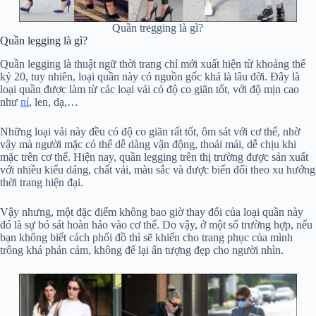
Quần tregging là gì?
Quần legging là gì?
Quần legging là thuật ngữ thời trang chỉ mới xuất hiện từ khoảng thế
kỷ 20, tuy nhiên, loại quần này có nguồn gốc khá là lâu đời. Đây là
loại quần được làm từ các loại vải có độ co giãn tốt, với độ mịn cao
như
nỉ
, len, dạ,…
Những loại vải này đều có độ co giãn rất tốt, ôm sát với cơ thể, nhờ
vậy mà người mặc có thể dễ dàng vận động, thoải mái, dễ chịu khi
mặc trên cơ thể. Hiện nay, quần legging trên thị trường được sản xuất
với nhiều kiểu dáng, chất vải, màu sắc và được biến đổi theo xu hướng
thời trang hiện đại.
Vậy nhưng, một đặc điểm không bao giờ thay đổi của loại quần này
đó là sự bó sát hoàn hảo vào cơ thể. Do vậy, ở một số trường hợp, nếu
bạn không biết cách phối đồ thì sẽ khiến cho trang phục của mình
trông khá phản cảm, không để lại ấn tượng đẹp cho người nhìn.