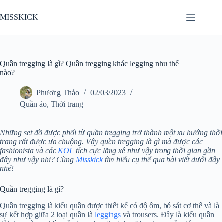
Chuyển
đến
MISSKICK
phần
nội
dung
Quần tregging là gì? Quần tregging khác legging như thế
nào?
Phương Thảo
02/03/2023
Quần áo
,
Thời trang
Những set đồ được phối từ quần tregging trở thành một xu hướng thời
trang rất được ưa chuộng. Vậy quần tregging là gì mà được các
fashionista và các
KOL
tích cực lăng xê như vậy trong thời gian gần
đây như vậy nhỉ? Cùng
Misskick
tìm hiểu cụ thể qua bài viết dưới đây
nhé!
Quần tregging là gì?
Quần tregging là kiểu quần được thiết kế có độ ôm, bó sát cơ thể và là
sự kết hợp giữa 2 loại quần là
leggings
và trousers. Đây là kiểu quần