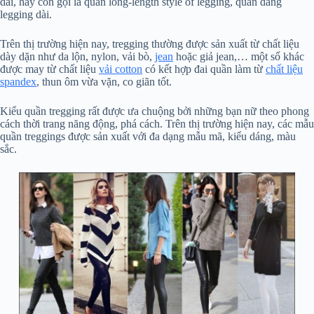
dài, hay còn gọi là quần long-length style of legging, quần dáng
legging dài.
Trên thị trường hiện nay, tregging thường được sản xuất từ chất liệu
dày dặn như da lộn, nylon, vải bò,
jean
hoặc giả jean,… một số khác
được may từ chất liệu
vải cotton
có kết hợp đai quần làm từ
chất liệu
spandex
, thun ôm vừa vặn, co giãn tốt.
Kiểu quần tregging rất được ưa chuộng bởi những bạn nữ theo phong
cách thời trang năng động, phá cách. Trên thị trường hiện nay, các mẫu
quần treggings được sản xuất với đa dạng mẫu mã, kiểu dáng, màu
sắc.