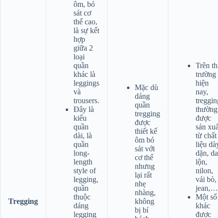
ôm, bó
sát cơ
thể cao,
là sự kết
hợp
giữa 2
loại
quần
Trên th
khác là
trường
leggings
hiện
Mặc dù
và
nay,
dáng
trousers.
treggin
quần
Đây là
thường
tregging
kiểu
được
được
quần
sản xuấ
thiết kế
dài, là
từ chất
ôm bó
quần
liệu dà
sát với
long-
dặn, da
cơ thể
length
lộn,
nhưng
style of
nilon,
lại rất
legging,
vải bò,
nhẹ
quần
jean,…
nhàng,
thuộc
Một số
Tregging
không
dáng
khác
bị bí
legging
được