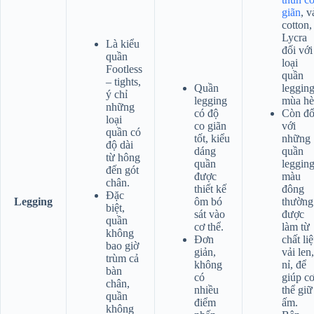
giãn
, v
cotton,
Lycra
Là kiểu
đối với
quần
loại
Footless
quần
– tights,
Quần
leggin
ý chỉ
legging
mùa hè
những
có độ
Còn đố
loại
co giãn
với
quần có
tốt, kiểu
những
độ dài
dáng
quần
từ hông
quần
leggin
đến gót
được
màu
chân.
thiết kế
đông
Đặc
Legging
ôm bó
thường
biệt,
sát vào
được
quần
cơ thể.
làm từ
không
Đơn
chất li
bao giờ
giản,
vải len,
trùm cả
không
nỉ, để
bàn
có
giúp c
chân,
nhiều
thể giữ
quần
điểm
ấm.
không