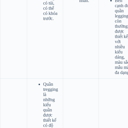
nhấn.
Bên
có túi,
cạnh đ
có thể
quần
có khóa
leggin
trước.
còn
thường
được
thiết kế
với
nhiều
kiểu
dáng,
màu sắ
mẫu m
đa dạn
Quần
tregging
là
những
kiểu
quần
được
thiết kế
có độ