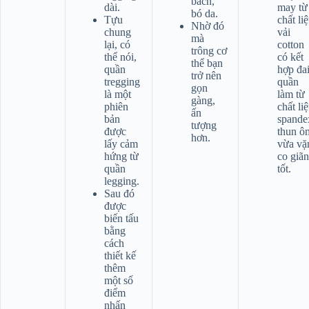
bách,
dài.
may từ
bó da.
Tựu
chất li
Nhờ đó
chung
vải
mà
lại, có
cotton
trông cơ
thể nói,
có kết
thể bạn
quần
hợp đa
trở nên
tregging
quần
gọn
là một
làm từ
gàng,
phiên
chất li
ấn
bản
spande
tượng
được
thun ô
hơn.
lấy cảm
vừa vặ
hứng từ
co giãn
quần
tốt.
legging.
Sau đó
được
biến tấu
bằng
cách
thiết kế
thêm
một số
điểm
nhấn