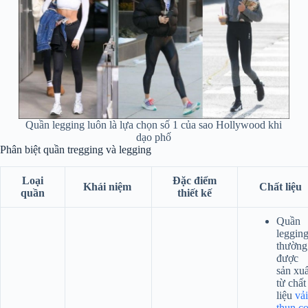
Quần legging luôn là lựa chọn số 1 của sao Hollywood khi
dạo phố
Phân biệt quần tregging và legging
Loại
Đặc điểm
Khái niệm
Chất liệu
quần
thiết kế
Quần
leggin
thường
được
sản xuấ
từ chất
liệu
vải
thun c