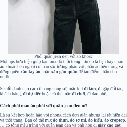
Phối quần jean đen với áo khoác
Một tips hữu hiệu giúp bạn mix đồ thời trang hơn đó là bạn hãy chọn
áo khoác bên ngoài có màu sắc tương phản với phần áo bên trong và
đừng quên
xắn tay áo
hoặc
xắn gấu quần
để tạo điểm nhấn cho
outfit.
Set đồ dành cho các cô nàng công sở, mặc khi
đi làm
, đi gặp đối tác,
khách hàng,
đi dự tiệc
hoặc có thể mặc
đi chơi
, đi dạo phố,…
Cách phối màu áo phối với quần jean đen nữ
Là sự kết hợp hoàn hảo với phong cách đơn giản nhưng lại rất hiện đại
và thời trang. Bạn có thể mix
áo thun
,
áo sơ mi
,
áo kiểu
,
áo croptop
,
… có tông màu trắng với quần jean đen và phù hợp đi
giày cao gót
,