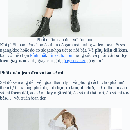
Phối quần jean đen với áo thun
Khi phối, bạn nên chọn áo thun có gam màu trắng – đen, họa tiết sọc
ngang/dọc hoặc áo có slogan/họa tiết to nổi bật. Về
phụ kiện đi kèm
,
bạn có thể chọn
kính mắt
,
túi xách,
nón
, trang sức và phối với
bất kỳ
kiểu giày nào
ví dụ giày cao gót,
giày sneaker,
giày lười,…
Phối quần jean đen với áo sơ mi
Set đồ sẽ mang đến vẻ ngoài thanh lịch và phong cách, cho phái nữ
thêm tự tin xuống phố, diện
đi học
,
đi làm
,
đi
chơi
,… Có thể mix áo
sơ mi
form
dài
, áo sơ mi
tay ngắn/dài
, áo sơ mi
thắt
nơ
, áo sơ mi
tay
bèo
,… với quần jean đen.