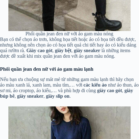
Phối quần jean đen nữ với áo gam màu nóng
Bạn có thể chọn áo trơn, không họa tiết hoặc áo có họa tiết đều được,
nhưng không nên chọn áo có họa tiết quá chi tiết hay áo có kiểu dáng
quá rườm rà.
Giày cao gót
,
giày
bệt
,
giày sneaker
là những items
được đề xuất khi mix quần jean đen với áo gam màu nóng.
Phối quần jean đen nữ với áo gam màu lạnh
Nếu bạn ưa chuộng sự mát mẻ từ những gam màu lạnh thì hãy chọn
áo màu xanh lá, xanh lam, màu tím,… với
các kiểu áo
như áo thun, áo
sơ mi, áo croptop, áo kiểu,… và phù hợp đi cùng
giày cao gót
,
giày
búp bê
,
giày
sneaker
,
giày slip
on
.