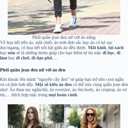
Phối quần jean đen nữ với áo trắng
Về họa tiết trên áo, một chiếc áo trơn đơn sắc hay áo có kẻ sọc
dọc/ngang, có họa tiết nổi bật giữa áo đều được.
Mắt
kính
,
túi xách
hay
nón
sẽ là những items giúp cho bạn thêm tự tin mặc
đi học
,
đi
làm
hay
đi
chơi
,
đi dạo phố
,…
Phối quần jean đen nữ với áo đen
Khi khoác lên mình “nguyên cây đen” sẽ giúp bạn trở nên cool ngầu
và cá tính hơn đấy.
Một số kiểu áo đen
có thể mix cùng quần jean đen
như: Áo thun tay ngắn/dài, áo oversize, áo ôm body, áo croptop, áo sơ
mi,… thích hợp mặc trong
mọi hoàn cảnh
.