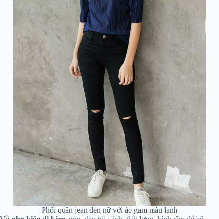
Phối quần jean đen nữ với áo gam màu lạnh
Về
phụ kiện đi kèm
, nón, đeo túi xách, thắt lưng, kính râm để bộ