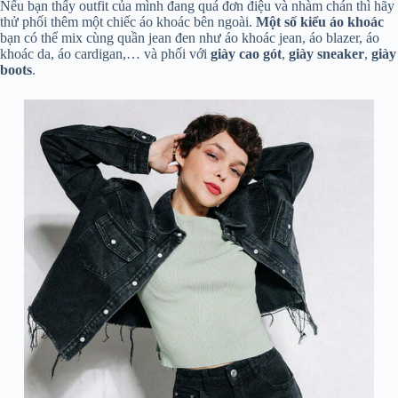
Nếu bạn thấy outfit của mình đang quá đơn điệu và nhàm chán thì hãy
thử phối thêm một chiếc áo khoác bên ngoài.
Một số kiểu áo khoác
bạn có thể mix cùng quần jean đen như áo khoác jean, áo blazer, áo
khoác da, áo cardigan,… và phối với
giày cao gót
,
giày sneaker
,
giày
boots
.