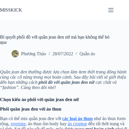
Chuyển
đến
MISSKICK
phần
nội
dung
Bí quyết phối đồ với quần jean đen nữ mà bạn không thể bỏ
qua
Phương Thảo
28/07/2022
Quần áo
Quần jean đen thường được lựa chọn làm item thời trang đồng hành
cùng các cô nàng trong mọi hoàn cảnh. Sau đây bài viết sẽ giới thiệu
đến bạn những cách
phối đồ với quần jean đen
nữ
cực chất và
“fashion”. Cùng theo dõi nhé!
Chọn kiểu áo phối với quần jean đen nữ
Phối quần jean đen với áo thun
Bạn có thể mix quần jean đen với
các loại áo thun
như áo thun form
rộng,
oversize
, áo thun ôm body hay
áo croptop
đều rất thời trang và
cá tính. Set đồ này rất dễ mặc, mặc được trong
mọi hoàn cảnh
như đi