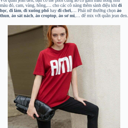
Với quần jean đen, bạn có thể phối cùng áo có gam màu nóng như
màu đỏ, cam, vàng, hồng,… cho các cô nàng thêm sành điệu khi
đi
học
,
đi làm
,
đi xuống phố
hay
đi chơi
,… Phái nữ thường chọn
áo
thun
,
áo sát nách
,
áo
croptop
,
áo sơ mi
,… để mix với quần jean đen.