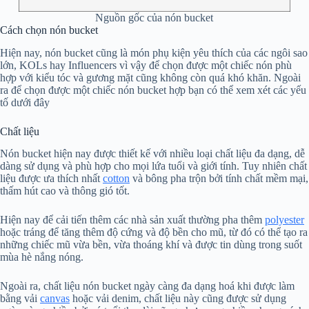
Nguồn gốc của nón bucket
Cách chọn nón bucket
Hiện nay, nón bucket cũng là món phụ kiện yêu thích của các ngôi sao
lớn, KOLs hay Influencers vì vậy để chọn được một chiếc nón phù
hợp với kiểu tóc và gương mặt cũng không còn quá khó khăn. Ngoài
ra để chọn được một chiếc nón bucket hợp bạn có thể xem xét các yếu
tố dưới đây
Chất liệu
Nón bucket hiện nay được thiết kế với nhiều loại chất liệu đa dạng, dễ
dàng sử dụng và phù hợp cho mọi lứa tuổi và giới tính. Tuy nhiên chất
liệu được ưa thích nhất
cotton
và bông pha trộn bởi tính chất mềm mại,
thấm hút cao và thông gió tốt.
Hiện nay để cải tiến thêm các nhà sản xuất thường pha thêm
polyester
hoặc tráng để tăng thêm độ cứng và độ bền cho mũ, từ đó có thể tạo ra
những chiếc mũ vừa bền, vừa thoáng khí và được tin dùng trong suốt
mùa hè nắng nóng.
Ngoài ra, chất liệu nón bucket ngày càng đa dạng hoá khi được làm
bằng vải
canvas
hoặc vải denim, chất liệu này cũng được sử dụng