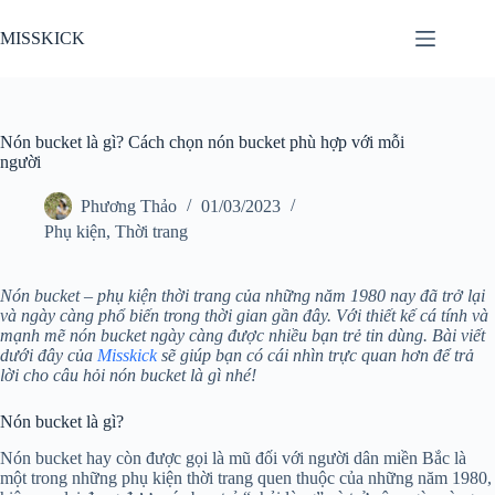
Chuyển
đến
MISSKICK
phần
nội
dung
Nón bucket là gì? Cách chọn nón bucket phù hợp với mỗi
người
Phương Thảo
01/03/2023
Phụ kiện
,
Thời trang
Nón bucket – phụ kiện thời trang của những năm 1980 nay đã trở lại
và ngày càng phổ biến trong thời gian gần đây. Với thiết kế cá tính và
mạnh mẽ nón bucket ngày càng được nhiều bạn trẻ tin dùng. Bài viết
dưới đây của
Misskick
sẽ giúp bạn có cái nhìn trực quan hơn để trả
lời cho câu hỏi nón bucket là gì nhé!
Nón bucket là gì?
Nón bucket hay còn được gọi là mũ đối với người dân miền Bắc là
một trong những phụ kiện thời trang quen thuộc của những năm 1980,