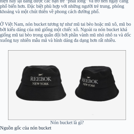
hiện nay lại đang được các bạn trẻ “phải lòng” và trở nên ngày càng
phổ biến hơn. Đặc biệt phù hợp với những người trẻ trung, phóng
khoáng và một chút thiên về phong cách đường phố.
Ở Việt Nam, nón bucket tương tự như mũ tai bèo hoặc mũ xô, mũ bo
bởi kiểu dáng của mũ giống một chiếc xô. Ngoài ra nón bucket khá
giống mũ tai bèo trong quân đội bởi phần vành mũ nhỏ nhô ra và dốc
xuống tuy nhiên mẫu mã và hình dáng đa dạng hơn rất nhiều.
Nón bucket là gì?
Nguồn gốc của nón bucket