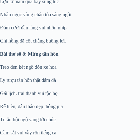
Lợn tơ mâm quả bày sung túc
Nhẫn ngọc vòng châu tỏa sáng ngời
Đám cưới đầu làng vui nhộn nhịp
Chỉ hồng đã cột chẳng buông lơi.
Bài thơ số 8: Mừng tân hôn
Treo đèn kết ngõ đón xe hoa
Ly rượu tân hôn thật đậm đà
Gái lịch, trai thanh vui tộc họ
Rể hiền, dâu thảo đẹp thông gia
Tri ân hội ngộ vang lời chúc
Cầm sắt vui vầy rộn tiếng ca