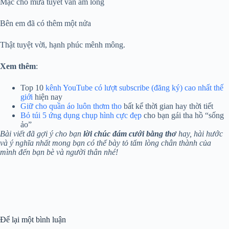
Mặc cho mưa tuyết vẫn ấm lòng
Bên em đã có thêm một nửa
Thật tuyệt vời, hạnh phúc mênh mông.
Xem thêm
:
Top 10
kênh YouTube có lượt subscribe (đăng ký) cao nhất thế
giới
hiện nay
Giữ cho quần áo luôn thơm tho
bất kể thời gian hay thời tiết
Bỏ túi 5 ứng dụng chụp hình cực đẹp
cho bạn gái tha hồ “sống
ảo”
Bài viết đã gợi ý cho bạn
lời chúc đám cưới bằng thơ
hay, hài hước
và ý nghĩa nhất mong bạn có thể bày tỏ tấm lòng chân thành của
mình đến bạn bè và người thân nhé!
Để lại một bình luận