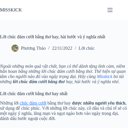
Chuyển
đến
MISSKICK
phần
nội
dung
Lời chúc đám cưới bằng thơ hay, hài hước và ý nghĩa nhất
Phương Thảo
22/11/2022
Lời chúc
Ngoài những món quà vật chất, bạn có thể dành tặng tình cảm, niềm
hân hoan bằng những lời chúc đám cưới bằng thơ. Thể hiện sự quan
tâm cho người nào đó vào ngày trọng đại. Hãy cùng
Misskick
bỏ túi
những
lời chúc đám cưới bằng thơ
hay, hài hước và ý nghĩa nhé.
Lời chúc đám cưới bằng thơ hay nhất
Những lời
chúc đám cưới
bằng thơ hay
được nhiều người yêu thích
,
sử dụng để chúc phúc. Với những lời chúc này, cô dâu và chú rể sẽ có
một ngày ý nghĩa, lãng mạn và ngọt ngào hơn vào ngày trọng đại,
đánh dấu bước ngoặt cuộc đời.